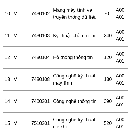
Mạng máy tính và
A00,
10
V
7480102
70
truyền thông dữ liệu
A01
A00,
11
V
7480103
Kỹ thuật phần mềm
240
A01
A00,
12
V
7480104
Hệ thống thông tin
120
A01
Công nghệ kỹ thuật
A00,
13
V
7480108
130
máy tính
A01
A00,
14
V
7480201
Công nghệ thông tin
390
A01
Công nghệ kỹ thuật
A00,
15
V
7510201
520
cơ khí
A01