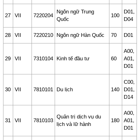
Ngôn ngữ Trung
D01,
27
VII
7220204
100
Quốc
D04
28
VII
7220210
Ngôn ngữ Hàn Quốc
70
D01
A00,
29
VII
7310104
Kinh tế đầu tư
60
A01,
D01
C00,
30
VII
7810101
Du lịch
140
D01,
D14
A00,
Quản trị dịch vụ du
31
VII
7810103
180
A01,
lịch và lữ hành
D01