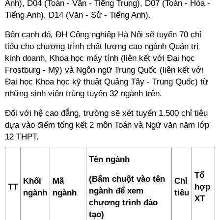
Anh), D04 (Toán - Văn - Tiếng Trung), D07 (Toán - Hóa -
Tiếng Anh), D14 (Văn - Sử - Tiếng Anh).
Bên cạnh đó, ĐH Công nghiệp Hà Nội sẽ tuyển 70 chỉ
tiêu cho chương trình chất lượng cao ngành Quản trị
kinh doanh, Khoa học máy tính (liên kết với Đại học
Frostburg - Mỹ) và Ngôn ngữ Trung Quốc (liên kết với
Đại học Khoa học kỹ thuật Quảng Tây - Trung Quốc) từ
những sinh viên trúng tuyển 32 ngành trên.
Đối với hệ cao đẳng, trường sẽ xét tuyển 1.500 chỉ tiêu
dựa vào điểm tổng kết 2 môn Toán và Ngữ văn năm lớp
12 THPT.
Tên ngành
Tổ
(Bấm chuột vào tên
Khối
Mã
Chỉ
TT
hợp
ngành để xem
ngành
ngành
tiêu
XT
chương trình đào
tạo)