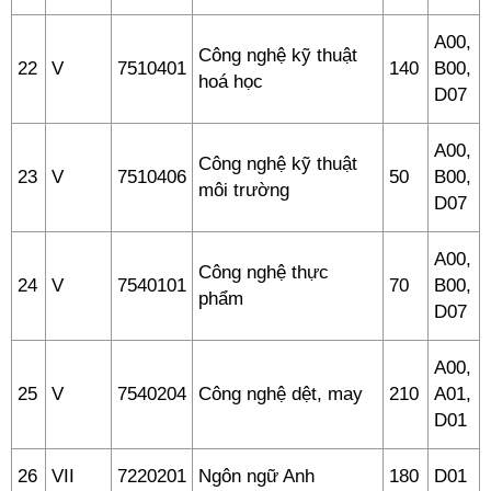
A00,
Công nghệ kỹ thuật
22
V
7510401
140
B00,
hoá học
D07
A00,
Công nghệ kỹ thuật
23
V
7510406
50
B00,
môi trường
D07
A00,
Công nghệ thực
24
V
7540101
70
B00,
phẩm
D07
A00,
25
V
7540204
Công nghệ dệt, may
210
A01,
D01
26
VII
7220201
Ngôn ngữ Anh
180
D01