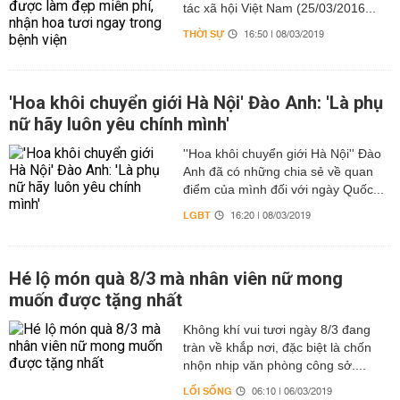
tác xã hội Việt Nam (25/03/2016...
THỜI SỰ
16:50 | 08/03/2019
'Hoa khôi chuyển giới Hà Nội' Đào Anh: 'Là phụ
nữ hãy luôn yêu chính mình'
''Hoa khôi chuyển giới Hà Nội'' Đào
Anh đã có những chia sẻ về quan
điểm của mình đối với ngày Quốc...
LGBT
16:20 | 08/03/2019
Hé lộ món quà 8/3 mà nhân viên nữ mong
muốn được tặng nhất
Không khí vui tươi ngày 8/3 đang
tràn về khắp nơi, đặc biệt là chốn
nhộn nhịp văn phòng công sở....
LỐI SỐNG
06:10 | 06/03/2019