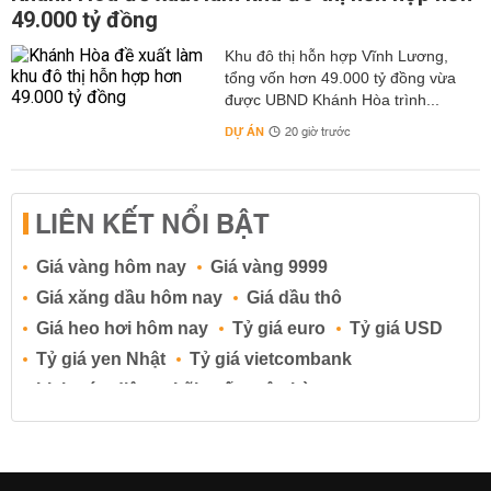
49.000 tỷ đồng
Khu đô thị hỗn hợp Vĩnh Lương,
tổng vốn hơn 49.000 tỷ đồng vừa
được UBND Khánh Hòa trình...
DỰ ÁN
20 giờ trước
LIÊN KẾT NỔI BẬT
Giá vàng hôm nay
Giá vàng 9999
Giá xăng dầu hôm nay
Giá dầu thô
Giá heo hơi hôm nay
Tỷ giá euro
Tỷ giá USD
Tỷ giá yen Nhật
Tỷ giá vietcombank
Lịch cúp điện
Lãi suất ngân hàng
Lãi suất tiết kiệm
Lãi suất tiền gửi
Lãi suất ngân hàng Agribank
Lãi suất ngân hàng Sacombank