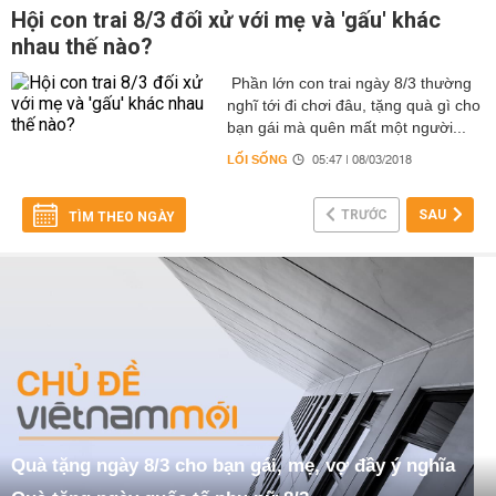
Hội con trai 8/3 đối xử với mẹ và 'gấu' khác
nhau thế nào?
Phần lớn con trai ngày 8/3 thường
nghĩ tới đi chơi đâu, tặng quà gì cho
bạn gái mà quên mất một người...
LỐI SỐNG
05:47 | 08/03/2018
TRƯỚC
SAU
TÌM THEO NGÀY
Quà tặng ngày 8/3 cho bạn gái, mẹ, vợ đầy ý nghĩa