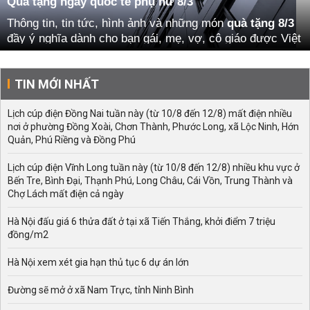
Quà tặng ngày quốc tế phụ nữ 8/3
Thông tin, tin tức, hình ảnh và những món
quà tặng 8/3
đầy ý nghĩa dành cho bạn gái, mẹ, vợ, cô giáo được Việt
Nam Mới cập nhật liên tục.
TIN MỚI NHẤT
Lịch cúp điện Đồng Nai tuần này (từ 10/8 đến 12/8) mất điện nhiều
nơi ở phường Đồng Xoài, Chơn Thành, Phước Long, xã Lộc Ninh, Hớn
Quản, Phú Riềng và Đồng Phú
Lịch cúp điện Vĩnh Long tuần này (từ 10/8 đến 12/8) nhiều khu vực ở
Bến Tre, Bình Đại, Thạnh Phú, Long Châu, Cái Vồn, Trung Thành và
Chợ Lách mất điện cả ngày
Hà Nội đấu giá 6 thửa đất ở tại xã Tiến Thắng, khởi điểm 7 triệu
đồng/m2
Hà Nội xem xét gia hạn thủ tục 6 dự án lớn
Đường sẽ mở ở xã Nam Trực, tỉnh Ninh Bình