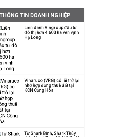
Chân dung ông chủ kín
THÔNG TIN DOANH NGHIỆP
tiếng đứng sau tiệm
vàng Mi Hồng: Từ phụ
Liên danh Vingroup đầu tư
xe, sửa đồ điện tử cũ
đô thị hơn 4.600 ha ven vịnh
đến gây dựng thương
Hạ Long
hiệu hơn 35 năm tuổi
SSI Research chỉ ra hai
yếu tố quyết định động
lực tăng trưởng nửa
cuối năm
Vinaruco (VRG) có lãi trở lại
nhờ hợp đồng thuê đất tại
PNJ công bố thông tin
KCN Cộng Hòa
bất thường liên quan
đến vấn đề nộp thuế
Ông Trump sắp có
quyền tùy ý áp thuế
Từ Shark Bình, Shark Thủy
100% lên những đối tác