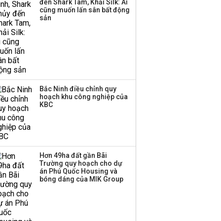
đến Shark Tam, Khải Silk: Ai
thương mại hàng đầu?
cũng muốn lấn sân bất động
sản
Bắc Ninh điều chỉnh quy
hoạch khu công nghiệp của
KBC
Hơn 49ha đất gần Bãi
Trường quy hoạch cho dự
án Phú Quốc Housing và
bóng dáng của MIK Group