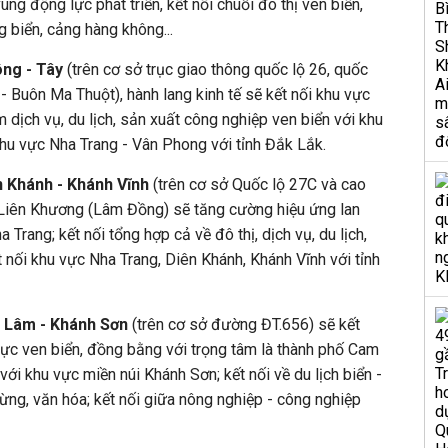
ùng động lực phát triển, kết nối chuỗi đô thị ven biển,
 biển, cảng hàng không...
ông - Tây
(trên cơ sở trục giao thông quốc lộ 26, quốc
- Buôn Ma Thuột), hành lang kinh tế sẽ kết nối khu vực
âm dịch vụ, du lịch, sản xuất công nghiệp ven biển với khu
 khu vực Nha Trang - Vân Phong với tỉnh Đắk Lắk.
n Khánh - Khánh Vĩnh
(trên cơ sở Quốc lộ 27C và cao
 Liên Khương (Lâm Đồng) sẽ tăng cường hiệu ứng lan
a Trang; kết nối tổng hợp cả về đô thị, dịch vụ, du lịch,
 nối khu vực Nha Trang, Diên Khánh, Khánh Vĩnh với tỉnh
 Lâm - Khánh Sơn
(trên cơ sở đường ĐT.656) sẽ kết
u vực ven biển, đồng bằng với trọng tâm là thành phố Cam
ới khu vực miền núi Khánh Sơn; kết nối về du lịch biển -
 rừng, văn hóa; kết nối giữa nông nghiệp - công nghiệp