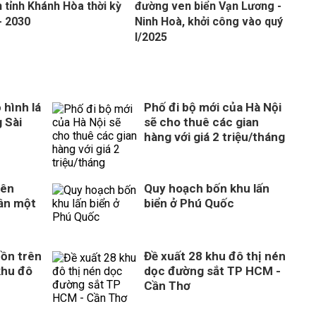
 tỉnh Khánh Hòa thời kỳ
đường ven biển Vạn Lương -
- 2030
Ninh Hoà, khởi công vào quý
I/2025
 hình lá
Phố đi bộ mới của Hà Nội
 Sài
sẽ cho thuê các gian
hàng với giá 2 triệu/tháng
rên
Quy hoạch bốn khu lấn
gần một
biển ở Phú Quốc
ồn trên
Đề xuất 28 khu đô thị nén
khu đô
dọc đường sắt TP HCM -
Cần Thơ