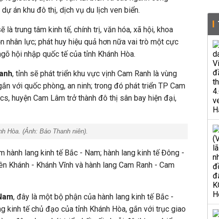
c dự án khu đô thị, dịch vụ du lịch ven biển.
sẽ
là trung tâm kinh tế, chính trị, văn hóa, xã hội, khoa
n nhân lực; phát huy hiệu quả hơn nữa vai trò một cực
ngõ hội nhập quốc tế của tỉnh Khánh Hòa.
Ranh
, tỉnh sẽ phát triển khu vực vịnh Cam Ranh là vùng
 gắn với quốc phòng, an ninh; trong đó phát triển TP Cam
tics, huyện Cam Lâm trở thành đô thị sân bay hiện đại,
nh Hòa. (Ảnh:
Báo Thanh niên
).
m hành lang kinh tế Bắc - Nam; hành lang kinh tế Đông -
iên Khánh - Khánh Vĩnh
và hành lang Cam Ranh - Cam
 Nam
, đây là một bộ phận của hành lang kinh tế Bắc -
g kinh tế chủ đạo của tỉnh Khánh Hòa, gắn với trục giao