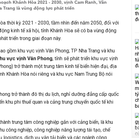
hoạch Khánh Hòa 2021 - 2030, vịnh Cam Ranh, Vân
 Trang là vùng động lực phát triển
òa thời kỳ 2021 - 2030, tầm nhìn đến năm 2050, đối với
ộng kinh tế xã hội, tỉnh Khánh Hòa sẽ có ba vùng động
phát triển trong giai đoạn này.
 bao gồm khu vực vịnh Vân Phong; TP Nha Trang và khu
hu vực vịnh Vân Phong
, tỉnh sẽ phát triển khu vực vịnh
ong) trở thành một trung tâm kinh tế biển hiện đại, địa
tỉnh Khánh Hòa nói riêng và khu vực Nam Trung Bộ nói
hong trở thành đô thị du lịch, nghỉ dưỡng đẳng cấp quốc
riển khu phi thuế quan và cảng trung chuyển quốc tế khi
ành trung tâm công nghiệp gắn với cảng biển, là khu
khu công nghiệp, công nghiệp năng lượng tái tạo, chế
vụ logistics, dịch vụ vận tải biển và các ngành công