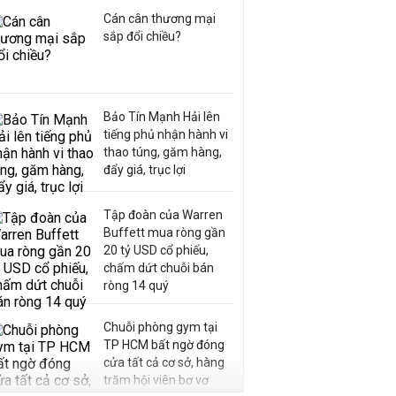
Cán cân thương mại
sắp đổi chiều?
Bảo Tín Mạnh Hải lên
tiếng phủ nhận hành vi
thao túng, găm hàng,
đẩy giá, trục lợi
Tập đoàn của Warren
Buffett mua ròng gần
20 tỷ USD cổ phiếu,
chấm dứt chuỗi bán
ròng 14 quý
Chuỗi phòng gym tại
TP HCM bất ngờ đóng
cửa tất cả cơ sở, hàng
trăm hội viên bơ vơ