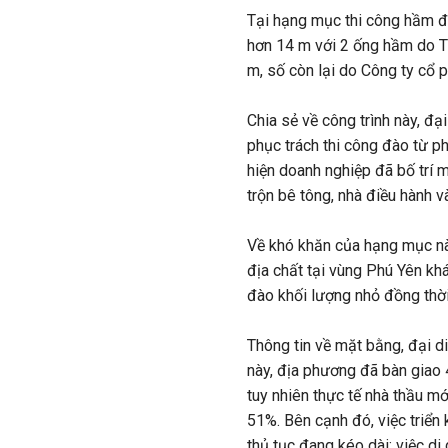
Tại hạng mục thi công hầm đ
hơn 14 m với 2 ống hầm do 
m, số còn lại do Công ty cổ 
Chia sẻ về công trình này, đạ
phục trách thi công đào từ p
hiện doanh nghiệp đã bố trí 
trộn bê tông, nhà điều hành 
Về khó khăn của hạng mục nà
địa chất tại vùng Phú Yên kh
đào khối lượng nhỏ đồng thờ
Thông tin về mặt bằng, đại d
này, địa phương đã bàn giao
tuy nhiên thực tế nhà thầu m
51%. Bên cạnh đó, việc triển 
thủ tục đang kéo dài; việc di