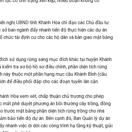
n tục có tình trạng xen kẹp, nhiều đoạn không có
kiến nghị UBND tỉnh Khánh Hòa chỉ đạo các Chủ đầu tư
c sở ban ngành đẩy nhanh tiến độ thực hiện các dự án
tổ chức tái định cư cho các hộ dân và bàn giao mặt bằng
 đích sử dụng rừng sang mục đích khác tại huyện Khánh
 kiểm tra sơ bộ hồ sơ điều chỉnh, phần diện tích rừng
tích này thuộc một phần hạng mục cầu Khánh Bình (cầu
 lớn để điều phối đắp cho các đoạn tuyến lân cận.
Khánh Hòa xem xét, chấp thuận chủ trương cho phép
 mắt phê duyệt phương án bồi thường cây trồng, đồng
ao trước mặt bằng phần diện tích rừng trồng cho nhà
 đảm bảo tiến độ dự án. Bên cạnh đó, Ban Quản lý dự án
 nhanh việc di dời các công trình hạ tầng kỹ thuật, giải