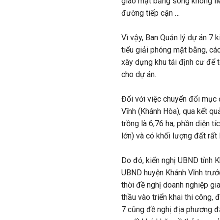
giao mặt bằng song không liê
đường tiếp cận …
Vì vậy, Ban Quản lý dự án 7 
tiểu giải phóng mặt bằng, cá
xây dựng khu tái định cư để 
cho dự án.
Đối với việc chuyển đổi mục
Vĩnh (Khánh Hòa), qua kết quả
trồng là 6,76 ha, phần diện 
lớn) và có khối lượng đất rất
Do đó, kiến nghị UBND tỉnh 
UBND huyện Khánh Vĩnh trước
thời đề nghị doanh nghiệp gi
thầu vào triển khai thi công,
7 cũng đề nghị địa phương đẩy