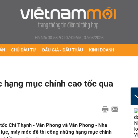
Hà Nội 30.58 °C
|
07:09AM, 07/08/2026
ÁN
CHỦ ĐẦU TƯ
ĐẤU GIÁ - ĐẤU THẦU
KINH DOANH
c hạng mục chính cao tốc qua
o tốc Chí Thạnh - Vân Phong và Vân Phong - Nha
 lực, máy móc để thi công những hạng mục chính