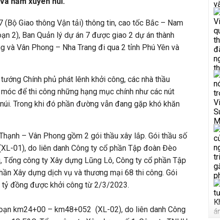
 và hầm xuyên núi.
 (Bộ Giao thông Vận tải) thông tin, cao tốc Bắc – Nam
ạn 2), Ban Quản lý dự án 7 được giao 2 dự án thành
g và Vân Phong – Nha Trang đi qua 2 tỉnh Phú Yên và
 tướng Chính phủ phát lênh khởi công, các nhà thầu
y móc để thi công những hạng mục chính như các nút
 núi. Trong khi đó phần đường vẫn đang gặp khó khăn
 Thạnh – Vân Phong gồm 2 gói thầu xây lắp. Gói thầu số
L-01), do liên danh Công ty cổ phần Tập đoàn Đèo
, Tổng công ty Xây dựng Lũng Lô, Công ty cổ phần Tập
hần Xây dựng dịch vụ và thương mại 68 thi công. Gói
00 tỷ đồng được khởi công từ 2/3/2023.
 đoạn km24+00 – km48+052 (XL-02), do liên danh Công