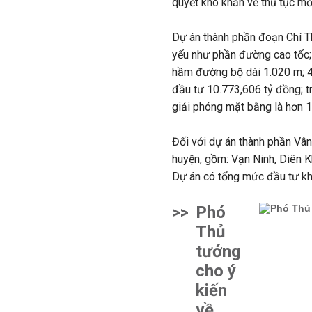
quyết khó khăn về thủ tục mỏ
Dự án thành phần đoạn Chí 
yếu như phần đường cao tốc; 5
hầm đường bộ dài 1.020 m; 4
đầu tư 10.773,606 tỷ đồng; tro
giải phóng mặt bằng là hơn 1
Đối với dự án thành phần Vâ
huyện, gồm: Vạn Ninh, Diên K
Dự án có tổng mức đầu tư kh
>>
Phó
Thủ
tướng
cho ý
kiến
về