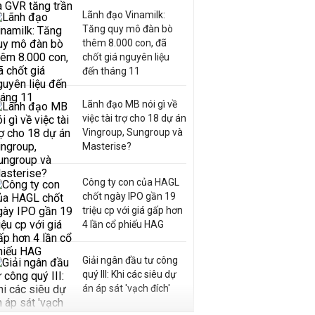
Lãnh đạo Vinamilk:
Tăng quy mô đàn bò
thêm 8.000 con, đã
chốt giá nguyên liệu
đến tháng 11
Lãnh đạo MB nói gì về
việc tài trợ cho 18 dự án
Vingroup, Sungroup và
Masterise?
Công ty con của HAGL
chốt ngày IPO gần 19
triệu cp với giá gấp hơn
4 lần cổ phiếu HAG
Giải ngân đầu tư công
quý III: Khi các siêu dự
án áp sát 'vạch đích'