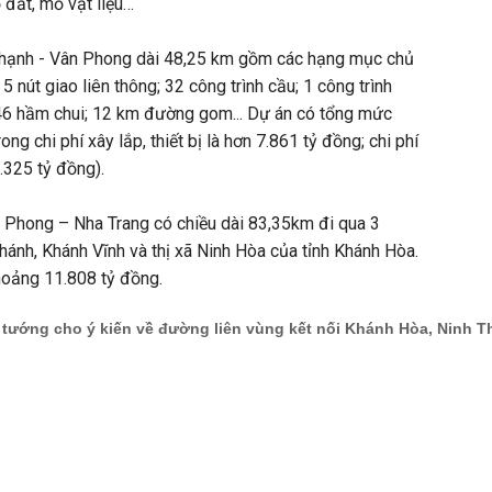
 đất, mỏ vật liệu…
Thạnh - Vân Phong dài 48,25 km gồm các hạng mục chủ
 nút giao liên thông; 32 công trình cầu; 1 công trình
6 hầm chui; 12 km đường gom... Dự án có tổng mức
ng chi phí xây lắp, thiết bị là hơn 7.861 tỷ đồng; chi phí
.325 tỷ đồng).
n Phong – Nha Trang có chiều dài 83,35km đi qua 3
hánh, Khánh Vĩnh và thị xã Ninh Hòa của tỉnh Khánh Hòa.
oảng 11.808 tỷ đồng.