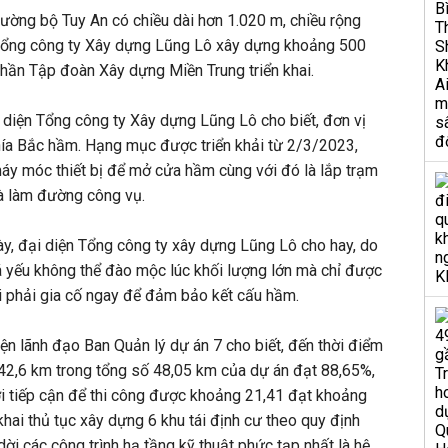
ường bộ Tuy An có chiều dài hơn 1.020 m, chiều rộng
Tổng công ty Xây dựng Lũng Lô xây dựng khoảng 500
phần Tập đoàn Xây dựng Miền Trung triển khai.
i diện Tổng công ty Xây dựng Lũng Lô cho biết, đơn vị
hía Bắc hầm. Hạng mục được triển khải từ 2/3/2023,
máy móc thiết bị để mở cửa hầm cùng với đó là lắp trạm
và làm đường công vụ.
y, đại diện Tổng công ty xây dựng Lũng Lô cho hay, do
á yếu không thể đào mộc lúc khối lượng lớn mà chỉ được
i phải gia cố ngay để đảm bảo kết cấu hầm.
iện lãnh đạo Ban Quản lý dự án 7 cho biết, đến thời điểm
 42,6 km trong tổng số 48,05 km của dự án đạt 88,65%,
ới tiếp cận để thi công được khoảng 21,41 đạt khoảng
khai thủ tục xây dựng 6 khu tái định cư theo quy định
 dời các công trình hạ tầng kỹ thuật phức tạp nhất là hệ