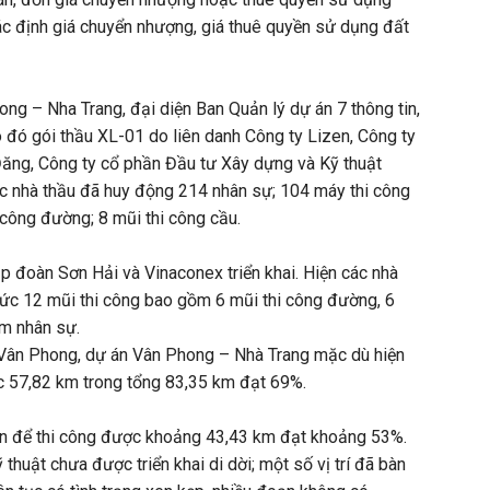
ác định giá chuyển nhượng, giá thuê quyền sử dụng đất
ong – Nha Trang, đại diện Ban Quản lý dự án 7 thông tin,
o đó gói thầu XL-01 do liên danh Công ty Lizen, Công ty
ăng, Công ty cổ phần Đầu tư Xây dựng và Kỹ thuật
c nhà thầu đã huy động 214 nhân sự; 104 máy thi công
i công đường; 8 mũi thi công cầu.
ập đoàn Sơn Hải và Vinaconex triển khai. Hiện các nhà
chức 12 mũi thi công bao gồm 6 mũi thi công đường, 6
ăm nhân sự.
Vân Phong, dự án Vân Phong – Nhà Trang mặc dù hiện
c 57,82 km trong tổng 83,35 km đạt 69%.
cận để thi công được khoảng 43,43 km đạt khoảng 53%.
thuật chưa được triển khai di dời; một số vị trí đã bàn