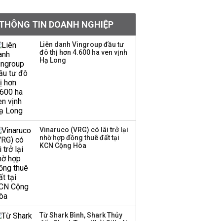
Việt Nam muốn phát
THÔNG TIN DOANH NGHIỆP
triển quỹ hưu trí: Từ tiết
kiệm gia đình thành
Liên danh Vingroup đầu tư
nguồn cấp vốn dài hạn
đô thị hơn 4.600 ha ven vịnh
và kinh nghiệm từ
Hạ Long
Malaysia
Quy mô quỹ PYN Elite
giảm hơn 2.100 tỷ đồng
sau tháng 7 ‘tồi tệ’
Vinaruco (VRG) có lãi trở lại
nhờ hợp đồng thuê đất tại
Iran xem xét cấm tàu
KCN Cộng Hòa
Mỹ qua eo biển
Hormuz, giá dầu bật
tăng trở lại
Thành viên HĐQT
VPBankS xin từ nhiệm
Từ Shark Bình, Shark Thủy