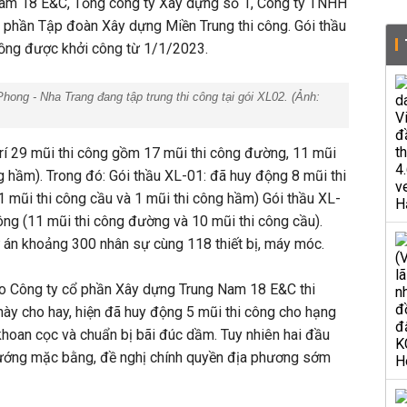
Nam 18 E&C, Tổng công ty Xây dựng số 1, Công ty TNHH
 phần Tập đoàn Xây dựng Miền Trung thi công. Gói thầu
 đồng được khởi công từ 1/1/2023.
hong - Nha Trang đang tập trung thi công tại gói XL02. (Ảnh:
trí 29 mũi thi công gồm 17 mũi thi công đường, 11 mũi
g hầm). Trong đó: Gói thầu XL-01: đã huy động 8 mũi thi
1 mũi thi công cầu và 1 mũi thi công hầm) Gói thầu XL-
ông (11 mũi thi công đường và 10 mũi thi công cầu).
 án khoảng 300 nhân sự cùng 118 thiết bị, máy móc.
o Công ty cổ phần Xây dựng Trung Nam 18 E&C thi
này cho hay, hiện đã huy động 5 mũi thi công cho hạng
khoan cọc và chuẩn bị bãi đúc dầm. Tuy nhiên hai đầu
ướng mặc bằng, đề nghị chính quyền địa phương sớm