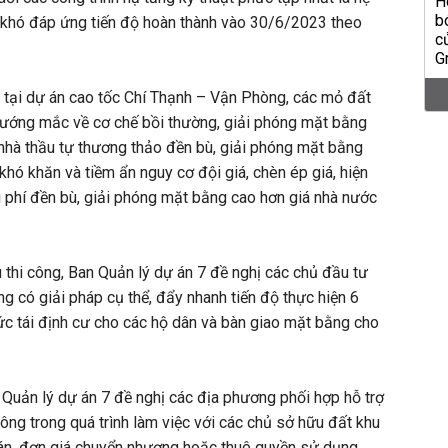
g khó đáp ứng tiến độ hoàn thành vào 30/6/2023 theo
n tại dự án cao tốc Chí Thạnh – Vận Phòng, các mỏ đất
vướng mắc về cơ chế bồi thường, giải phóng mặt bằng
c nhà thầu tự thương thảo đền bù, giải phóng mặt bằng
khó khăn và tiềm ẩn nguy cơ đội giá, chèn ép giá, hiện
 phí đền bù, giải phóng mặt bằng cao hơn giá nhà nước
u thi công, Ban Quản lý dự án 7 đề nghị các chủ đầu tư
g có giải pháp cụ thể, đẩy nhanh tiến độ thực hiện 6
ức tái định cư cho các hộ dân và bàn giao mặt bằng cho
 Quản lý dự án 7 đề nghị các địa phương phối hợp hỗ trợ
công trong quá trình làm việc với các chủ sở hữu đất khu
án, đơn giá chuyển nhượng hoặc thuê quyền sử dụng