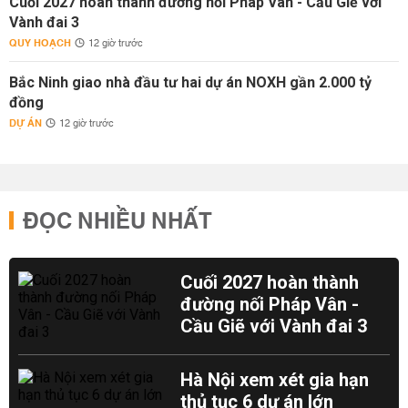
Cuối 2027 hoàn thành đường nối Pháp Vân - Cầu Giẽ với
Vành đai 3
QUY HOẠCH
12 giờ trước
Bắc Ninh giao nhà đầu tư hai dự án NOXH gần 2.000 tỷ
đồng
DỰ ÁN
12 giờ trước
ĐỌC NHIỀU NHẤT
Cuối 2027 hoàn thành
đường nối Pháp Vân -
Cầu Giẽ với Vành đai 3
Hà Nội xem xét gia hạn
thủ tục 6 dự án lớn