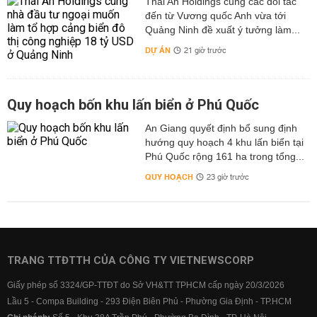
Thái An Holdings cùng các đối tác
đến từ Vương quốc Anh vừa tới
Quảng Ninh đề xuất ý tưởng làm...
DỰ ÁN
21 giờ trước
Quy hoạch bốn khu lấn biển ở Phú Quốc
An Giang quyết định bổ sung định
hướng quy hoạch 4 khu lấn biển tại
Phú Quốc rộng 161 ha trong tổng...
QUY HOẠCH
23 giờ trước
TRANG TTĐTTH CỦA CÔNG TY VIETNEWSCORP
Giấy phép số 3324/GP-TTĐT do Sở VH&TT TPHCM cấp ngày 20/3/2026
Lầu 5 - Compa Building - 293 Điện Biên Phủ - Phường Gia Định - TP.HCM