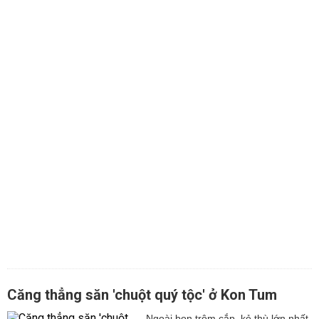
Căng thẳng săn 'chuột quý tộc' ở Kon Tum
Ngoài bọn trộm cắp, kẻ thù lớn nhất