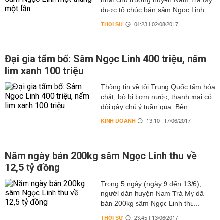
nhất chủ trương huyện Nam Trà My
được tổ chức bán sâm Ngọc Linh...
THỜI SỰ
04:23 | 02/08/2017
Đại gia tẩm bổ: Sâm Ngọc Linh 400 triệu, nấm
lim xanh 100 triệu
Thông tin về tỏi Trung Quốc tẩm hóa
chất, bò bị bơm nước, thanh mai có
dòi gây chú ý tuần qua. Bên...
KINH DOANH
13:10 | 17/06/2017
Năm ngày bán 200kg sâm Ngọc Linh thu về
12,5 tỷ đồng
Trong 5 ngày (ngày 9 đến 13/6),
người dân huyện Nam Trà My đã
bán 200kg sâm Ngọc Linh thu...
THỜI SỰ
23:45 | 13/06/2017