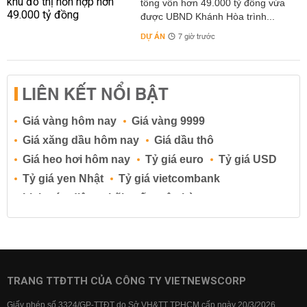
tổng vốn hơn 49.000 tỷ đồng vừa
được UBND Khánh Hòa trình...
DỰ ÁN
7 giờ trước
LIÊN KẾT NỔI BẬT
Giá vàng hôm nay
Giá vàng 9999
Giá xăng dầu hôm nay
Giá dầu thô
Giá heo hơi hôm nay
Tỷ giá euro
Tỷ giá USD
Tỷ giá yen Nhật
Tỷ giá vietcombank
Lịch cúp điện
Lãi suất ngân hàng
Lãi suất tiết kiệm
Lãi suất tiền gửi
Lãi suất ngân hàng Agribank
Lãi suất ngân hàng Sacombank
Lãi suất ngân hàng BIDV
TRANG TTĐTTH CỦA CÔNG TY VIETNEWSCORP
Lãi suất ngân hàng Vietinbank
Giấy phép số 3324/GP-TTĐT do Sở VH&TT TPHCM cấp ngày 20/3/2026