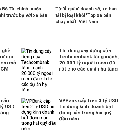
o Bộ Tài chính muốn
Từ 'Á quân' doanh số, xe bán
phí trước bạ với xe bán
tải bị loại khỏi 'Top xe bán
chạy nhất' Việt Nam
 nghệ
Tín dụng xây dựng của
rợ địa
Techcombank tăng mạnh,
com mở
20.000 tỷ ngoài room đã
 HCM
rót cho các dự án hạ tầng
 sản
VPBank cấp trên 3 tỷ USD
tỷ USD
tín dụng kinh doanh bất
tăng
động sản trong hai quý
đầu năm