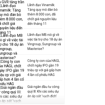
Lãnh đạo Vinamilk:
Tăng quy mô đàn bò
thêm 8.000 con, đã
chốt giá nguyên liệu
đến tháng 11
Lãnh đạo MB nói gì về
việc tài trợ cho 18 dự án
Vingroup, Sungroup và
Masterise?
Công ty con của HAGL
chốt ngày IPO gần 19
triệu cp với giá gấp hơn
4 lần cổ phiếu HAG
Giải ngân đầu tư công
quý III: Khi các siêu dự
án áp sát 'vạch đích'