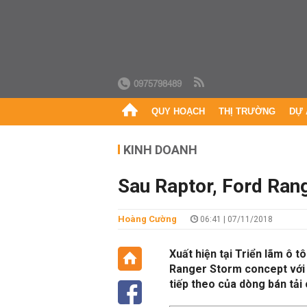
0975798489
QUY HOẠCH
THỊ TRƯỜNG
DỰ 
KINH DOANH
Sau Raptor, Ford Ran
Hoàng Cường
06:41 | 07/11/2018
Xuất hiện tại Triển lãm ô t
Ranger Storm concept với t
tiếp theo của dòng bán tải