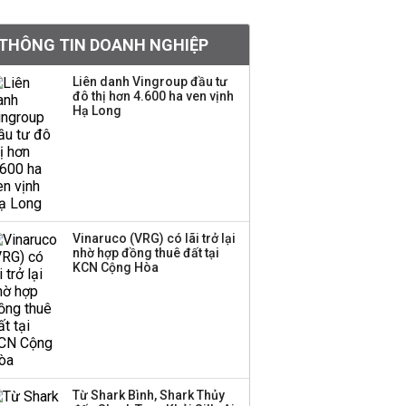
Việt Nam muốn phát
THÔNG TIN DOANH NGHIỆP
triển quỹ hưu trí: Từ tiết
kiệm gia đình thành
Liên danh Vingroup đầu tư
nguồn cấp vốn dài hạn
đô thị hơn 4.600 ha ven vịnh
và kinh nghiệm từ
Hạ Long
Malaysia
Quy mô quỹ PYN Elite
giảm hơn 2.100 tỷ đồng
sau tháng 7 ‘tồi tệ’
Vinaruco (VRG) có lãi trở lại
nhờ hợp đồng thuê đất tại
Iran xem xét cấm tàu
KCN Cộng Hòa
Mỹ qua eo biển
Hormuz, giá dầu bật
tăng trở lại
Thành viên HĐQT
VPBankS xin từ nhiệm
Từ Shark Bình, Shark Thủy