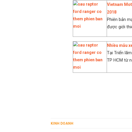
Vietnam Moto
2018
Phiên bản mạ
được giới th
Nhiều mẫu xe
Tại Triển lã
TP HCM từ ng
KINH DOANH