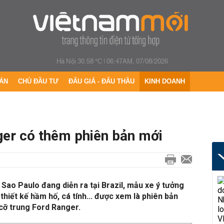
Hà Nội 30.58 °C
|
06:47AM, 07/08/2026
ÁN
CHỦ ĐẦU TƯ
ĐẤU GIÁ - ĐẤU THẦU
KINH DOANH
ger có thêm phiên bản mới
ô Sao Paulo đang diễn ra tại Brazil, mẫu xe ý tưởng
hiết kế hầm hố, cá tính... được xem là phiên bản
 cỡ trung Ford Ranger.