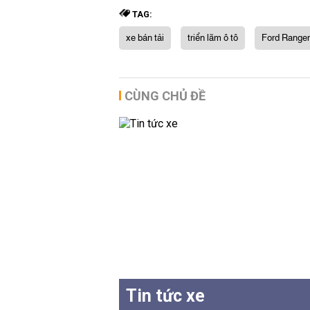
TAG:
xe bán tải
triển lãm ô tô
Ford Ranger
CÙNG CHỦ ĐỀ
Tin tức xe