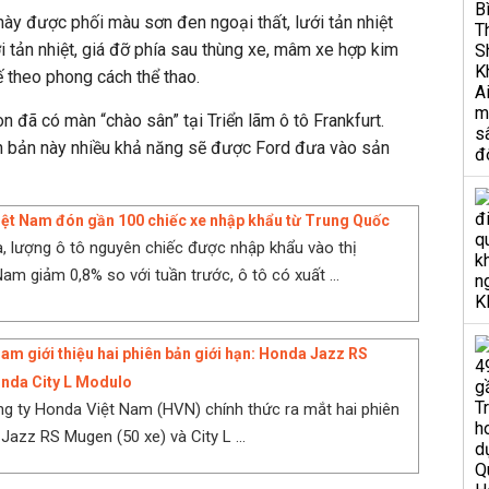
này được phối màu sơn đen ngoại thất, lưới tản nhiệt
ới tản nhiệt, giá đỡ phía sau thùng xe, mâm xe hợp kim
ế theo phong cách thể thao.
n đã có màn “chào sân” tại Triển lãm ô tô Frankfurt.
n bản này nhiều khả năng sẽ được Ford đưa vào sản
iệt Nam đón gần 100 chiếc xe nhập khẩu từ Trung Quốc
, lượng ô tô nguyên chiếc được nhập khẩu vào thị
am giảm 0,8% so với tuần trước, ô tô có xuất ...
am giới thiệu hai phiên bản giới hạn: Honda Jazz RS
nda City L Modulo
g ty Honda Việt Nam (HVN) chính thức ra mắt hai phiên
 Jazz RS Mugen (50 xe) và City L ...