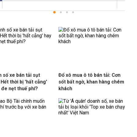
 số xe bán tải sụt
Đổ xô mua ô tô bán tải: Cơn
Hết thời bị 'hất cẳng'
sốt bất ngờ, khan hàng chém
ị đe nẹt thuế phí?
khách