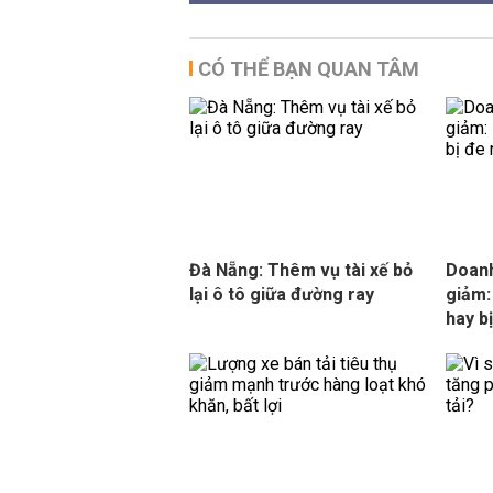
CÓ THỂ BẠN QUAN TÂM
Đà Nẵng: Thêm vụ tài xế bỏ
Doanh
lại ô tô giữa đường ray
giảm: 
hay b