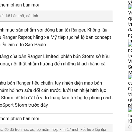
iết kế hầm hố, cá tính
nh mục sản phẩm với dòng bán tải Ranger. Không lâu
ẫu Ranger Raptor, hãng xe Mỹ tiếp tục hé lộ bản concept
iển lãm ô tô Sao Paulo.
tảng của bản Ranger Limited, phiên bản Storm sở hữu
 ngoại, nội thất nhằm hướng đến những khách hàng cá
 như bản Ranger tiêu chuẩn, tuy nhiên diện mạo bản
ầm hố hơn sửa đổi cản trước, lưới tản nhiệt hình lục
 Storm cỡ lớn đặt ở vị trí trung tâm tương tự phong cách
oSport Storm trước đây.
giá đẻ đồ trên nóc xe, bộ mâm hợp kim 17 inch kết hợp lốp địa