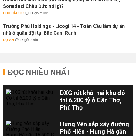
Sonadezi Châu Đức nói gì?
CHỦ ĐẦU TƯ
11 giờ trước
Trường Phú Holdings - Licogi 14 - Toàn Cầu làm dự án
nhà ở quân đội tại Bắc Cam Ranh
DỰ ÁN
15 giờ trước
ĐỌC NHIỀU NHẤT
DXG rút khỏi hai khu đô
thị 6.200 tỷ ở Cần Thơ,
Phú Thọ
Hưng Yên sắp xây đường
Phố Hiến - Hưng Hà gần