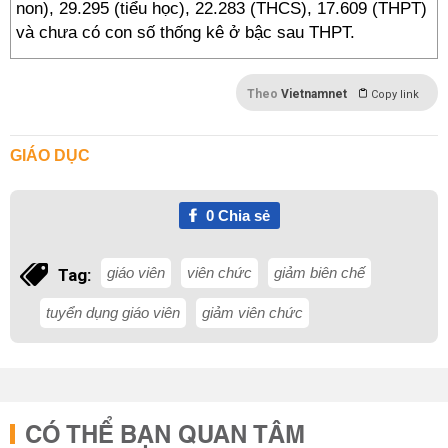
non), 29.295 (tiểu học), 22.283 (THCS), 17.609 (THPT)
và chưa có con số thống kê ở bậc sau THPT.
Theo
Vietnamnet
Copy link
GIÁO DỤC
0
Chia sẻ
giáo viên
viên chức
giảm biên chế
Tag:
tuyển dụng giáo viên
giảm viên chức
CÓ THỂ BẠN QUAN TÂM