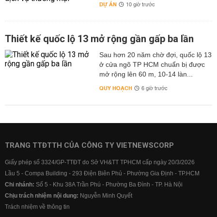
DỰ ÁN
10 giờ trước
Thiết kế quốc lộ 13 mở rộng gần gấp ba lần
Sau hơn 20 năm chờ đợi, quốc lộ 13
ở cửa ngõ TP HCM chuẩn bị được
mở rộng lên 60 m, 10-14 làn...
QUY HOẠCH
6 giờ trước
TRANG TTĐTTH CỦA CÔNG TY VIETNEWSCORP
Giấy phép số 3324/GP-TTĐT do Sở VH&TT TPHCM cấp ngày 20/3/2026
Lầu 5 - Compa Building - 293 Điện Biên Phủ - Phường Gia Định - TP.HCM
Chi nhánh:
Số 5 - Khu 38A Trần Phú - Phường Ba Đình - TP. Hà Nội
Chịu trách nhiệm nội dung:
Nguyễn Minh Quyết
Trách nhiệm về thông tin