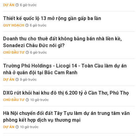
DỰ ÁN
6 giờ trước
Thiết kế quốc lộ 13 mở rộng gần gấp ba lần
QUY HOẠCH
6 giờ trước
Doanh thu cho thuê đất không bằng bán nhà liền kề,
Sonadezi Châu Đức nói gì?
CHỦ ĐẦU TƯ
6 giờ trước
Trường Phú Holdings - Licogi 14 - Toàn Cầu làm dự án
nhà ở quân đội tại Bắc Cam Ranh
DỰ ÁN
9 giờ trước
DXG rút khỏi hai khu đô thị 6.200 tỷ ở Cần Thơ, Phú Thọ
CHỦ ĐẦU TƯ
10 giờ trước
Hà Nội chuyển đổi đất Tây Tựu làm dự án trung tâm văn
phòng kết hợp dịch vụ thương mại
DỰ ÁN
10 giờ trước