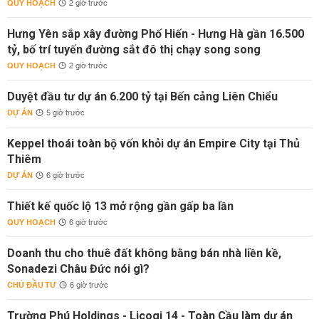
QUY HOẠCH
2 giờ trước
Hưng Yên sắp xây đường Phố Hiến - Hưng Hà gần 16.500
tỷ, bố trí tuyến đường sắt đô thị chạy song song
QUY HOẠCH
2 giờ trước
Duyệt đầu tư dự án 6.200 tỷ tại Bến cảng Liên Chiểu
DỰ ÁN
5 giờ trước
Keppel thoái toàn bộ vốn khỏi dự án Empire City tại Thủ
Thiêm
DỰ ÁN
6 giờ trước
Thiết kế quốc lộ 13 mở rộng gần gấp ba lần
QUY HOẠCH
6 giờ trước
Doanh thu cho thuê đất không bằng bán nhà liền kề,
Sonadezi Châu Đức nói gì?
CHỦ ĐẦU TƯ
6 giờ trước
Trường Phú Holdings - Licogi 14 - Toàn Cầu làm dự án