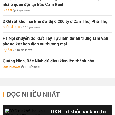
nhà ở quân đội tại Bắc Cam Ranh
DỰ ÁN
9 giờ trước
DXG rút khỏi hai khu đô thị 6.200 tỷ ở Cần Thơ, Phú Thọ
CHỦ ĐẦU TƯ
10 giờ trước
Hà Nội chuyển đổi đất Tây Tựu làm dự án trung tâm văn
phòng kết hợp dịch vụ thương mại
DỰ ÁN
10 giờ trước
Quảng Ninh, Bắc Ninh đủ điều kiện lên thành phố
QUY HOẠCH
11 giờ trước
ĐỌC NHIỀU NHẤT
DXG rút khỏi hai khu đô