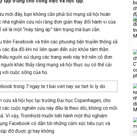
ự tập trung cho công việc và học tập.
cứu mới đây, bạn không cần phải bỏ mạng xã hội hoàn
c nhà nghiên cứu nói rằng đơn giản thay đổi hành vi của
ể sẽ là một “máy tăng áp” tâm trạng mà bạn cần.
 trên Facebook và trên các phương tiện truyền thông xã
cả các địa đồ khi nó liên quan đến sức khỏe tâm thần.
nhiều người sử dụng các trang web này trở nên cô đơn
 người khác thấy rằng mạng xã hội thực sự có thể cải
g với cuộc sống của họ.
n cứu xã hội học tại trường Đại học Copenhagen, cho
t các cuộc nghiên cứu này đều là theo dõi, không có mối
ả. Vì vậy, Tromhold muốn tiến hành một thử nghiệm
 dụng Facebook có dẫn tới những cảm xúc tiêu cực và
 giúp đỡ được gì hay không.