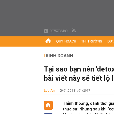
0975798489
QUY HOẠCH
THỊ TRƯỜNG
DỰ 
KINH DOANH
Tại sao bạn nên 'detox
bài viết này sẽ tiết lộ 
Lưu An
01:00 | 31/01/2017
Thỉnh thoảng, dành thời gi
thực sự. Nhưng sau khi "cơn