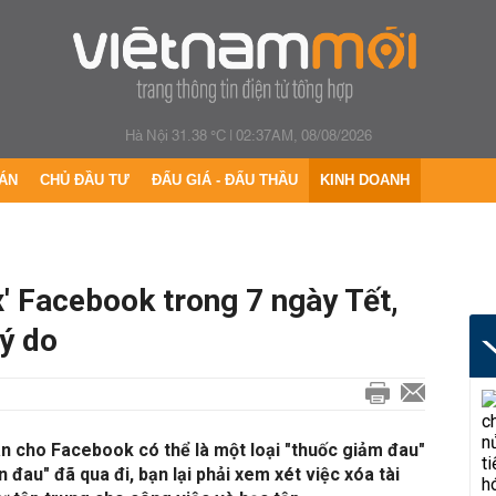
Hà Nội 31.38 °C
|
02:37AM, 08/08/2026
ÁN
CHỦ ĐẦU TƯ
ĐẤU GIÁ - ĐẤU THẦU
KINH DOANH
' Facebook trong 7 ngày Tết,
lý do
an cho Facebook có thể là một loại "thuốc giảm đau"
 đau" đã qua đi, bạn lại phải xem xét việc xóa tài