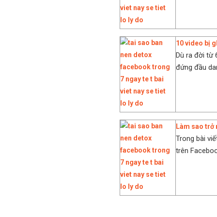
10 video bị 
Dù ra đời từ
đứng đầu da
Làm sao trở 
Trong bài viế
trên Facebo