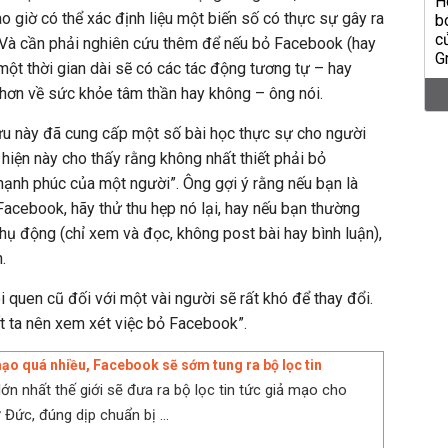
 giờ có thể xác định liệu một biến số có thực sự gây ra
 Và cần phải nghiên cứu thêm để nếu bỏ Facebook (hay
một thời gian dài sẽ có các tác động tương tự – hay
 hơn về sức khỏe tâm thần hay không – ông nói.
ứu này đã cung cấp một số bài học thực sự cho người
iện này cho thấy rằng không nhất thiết phải bỏ
ạnh phúc của một người”. Ông gợi ý rằng nếu bạn là
acebook, hãy thử thu hẹp nó lại, hay nếu bạn thường
ụ động (chỉ xem và đọc, không post bài hay bình luận),
.
 quen cũ đối với một vài người sẽ rất khó để thay đổi.
ất ta nên xem xét việc bỏ Facebook”.
mạo quá nhiều, Facebook sẽ sớm tung ra bộ lọc tin
lớn nhất thế giới sẽ đưa ra bộ lọc tin tức giả mạo cho
Đức, đúng dịp chuẩn bị ...