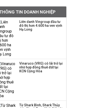
khoản
THÔNG TIN DOANH NGHIỆP
Quy hoạch 4 khu lấn
biển ở Phú Quốc
Liên danh Vingroup đầu tư
đô thị hơn 4.600 ha ven vịnh
Hạ Long
Một thương hiệu thời
trang Việt đóng cửa
sau 5 năm hoạt động,
thanh lý toàn bộ cửa
hàng
Vinaruco (VRG) có lãi trở lại
nhờ hợp đồng thuê đất tại
Dự án Sheraton Phú
KCN Cộng Hòa
Quốc bị buộc chấm dứt
hoạt động
Chuyên gia Phạm Xuân
Hoè chỉ ra 6 nguyên
Từ Shark Bình, Shark Thủy
nhân khiến dòng vốn