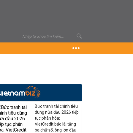
Bức tranh tài chính tiêu
dùng nửa đầu 2026 tiếp
tục phân hóa:
VietCredit báo lãi tăng
ba chữ số, ông lớn đầu