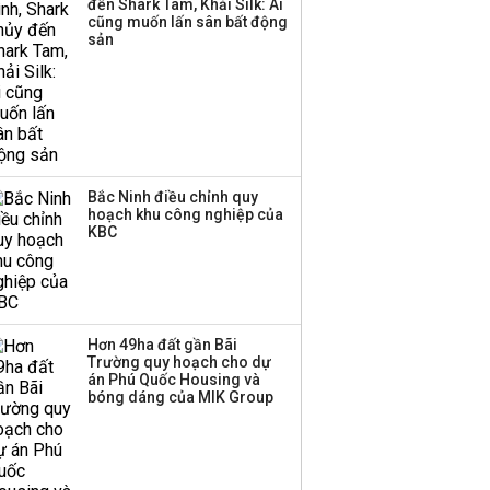
đến Shark Tam, Khải Silk: Ai
trong nền kinh tế còn
cũng muốn lấn sân bất động
'tắc nghẽn'
sản
Bắc Ninh điều chỉnh quy
hoạch khu công nghiệp của
KBC
Hơn 49ha đất gần Bãi
Trường quy hoạch cho dự
án Phú Quốc Housing và
bóng dáng của MIK Group