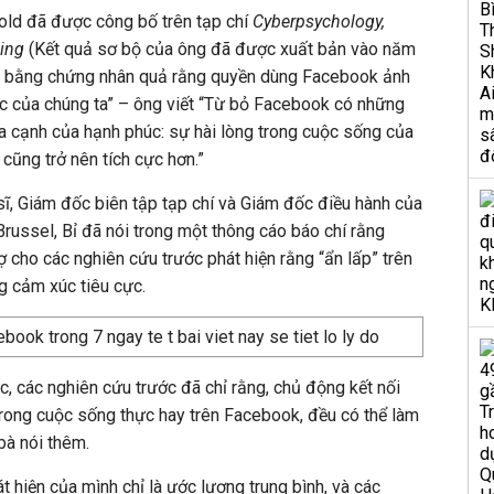
old đã được công bố trên tạp chí
Cyberpsychology,
king
(Kết quả sơ bộ của ông đã được xuất bản vào năm
p bằng chứng nhân quả rằng quyền dùng Facebook ảnh
c của chúng ta” – ông viết “Từ bỏ Facebook có những
hía cạnh của hạnh phúc: sự hài lòng trong cuộc sống của
cũng trở nên tích cực hơn.”
sĩ, Giám đốc biên tập tạp chí và Giám đốc điều hành của
Brussel, Bỉ đã nói trong một thông cáo báo chí rằng
 cho các nghiên cứu trước phát hiện rằng “ẩn lấp” trên
g cảm xúc tiêu cực.
ực, các nghiên cứu trước đã chỉ rằng, chủ động kết nối
 trong cuộc sống thực hay trên Facebook, đều có thể làm
bà nói thêm.
 hiện của mình chỉ là ước lượng trung bình, và các