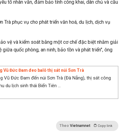
 yếu tố nhân văn, đảm bảo tính công khai, dân chủ và cầu
Trà phục vụ cho phát triển văn hoá, du lịch, dịch vụ
ảo vệ và kiểm soát bằng một cơ chế đặc biệt nhằm giải
 giữa quốc phòng, an ninh, bảo tồn và phát triển", ông
g Vũ Đức Đam đeo balô thị sát núi Sơn Trà
g Vũ Đức Đam đến núi Sơn Trà (Đà Nẵng), thị sát công
u du lịch sinh thái Biển Tiên ...
Theo
Vietnamnet
Copy link