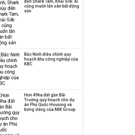
đến Shark Tam, Khải Silk: Ai
Huấn Hoa Hồng bỗng
cũng muốn lấn sân bất động
dưng ‘biến mất’, một
sản
công ty khác đã giải thể
Bắc Ninh điều chỉnh quy
hoạch khu công nghiệp của
KBC
Hơn 49ha đất gần Bãi
Trường quy hoạch cho dự
án Phú Quốc Housing và
bóng dáng của MIK Group