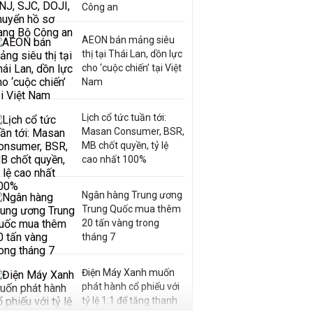
Công an
AEON bán mảng siêu
thị tại Thái Lan, dồn lực
cho ‘cuộc chiến’ tại Việt
Nam
Lịch cổ tức tuần tới:
Masan Consumer, BSR,
MB chốt quyền, tỷ lệ
cao nhất 100%
Ngân hàng Trung ương
Trung Quốc mua thêm
20 tấn vàng trong
tháng 7
Điện Máy Xanh muốn
phát hành cổ phiếu với
tỷ lệ 1:1 để tăng thanh