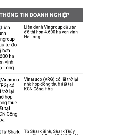
khoản
THÔNG TIN DOANH NGHIỆP
Sau nhịp điều chỉnh
mạnh, CTCK nhìn thấy
Liên danh Vingroup đầu tư
cơ hội ở nhóm cổ phiếu
đô thị hơn 4.600 ha ven vịnh
nào?
Hạ Long
Một thương hiệu thời
trang Việt đóng cửa
sau 5 năm hoạt động,
thanh lý toàn bộ cửa
hàng
Vinaruco (VRG) có lãi trở lại
nhờ hợp đồng thuê đất tại
TOP 10 ngân hàng lãi
KCN Cộng Hòa
lớn nhất từ kinh doanh
ngoại hối nửa đầu năm
2026: Vietcombank
quán quân, ACB dẫn
đầu nhóm tư nhân
Từ Shark Bình, Shark Thủy
Công ty 100 tỷ của