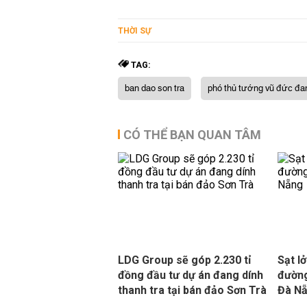
THỜI SỰ
TAG:
ban dao son tra
phó thủ tướng vũ đức đ
CÓ THỂ BẠN QUAN TÂM
LDG Group sẽ góp 2.230 tỉ
Sạt l
đồng đầu tư dự án đang dính
đường
thanh tra tại bán đảo Sơn Trà
Đà N