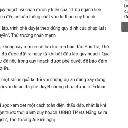
quy hoạch và nhận được ý kiến của 11 bộ ngành liên
ến đều cơ bản thống nhất với dự thảo quy hoạch.
lập, trình phê duyệt theo đúng quy định của pháp luật
quyền”, Thứ trưởng nhấn mạnh.
g, không xây mới cơ sở lưu trú trên bán đảo Sơn Trà, Thứ
ày đã được đặt ra ngay từ khi bắt đầu lập quy hoạch. Qua
hư đã nêu trong quy hoạch được phê duyệt để bảo đảm
riển.
n một số hệ quả là đối với những dự án đang xây dựng
 đối với dự án đã phê duyệt nhưng chưa được triển khai
được xem xét một cách toàn diện, thấu đáo, nhất là khi
ận trước thời điểm quy hoạch. UBND TP Đà Nẵng sẽ rà
ịnh”, Thứ trưởng Ái kiến nghị.