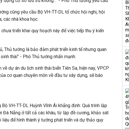
y dựng cơ sở lưu trú không..." - Phó Thủ tướng yêu cầu.
ướng cũng yêu cầu Bộ VH-TT-DL tổ chức hội nghị, hội
a, các nhà khoa học.
 chưa triển khai quy hoạch này để việc tiếp thu ý kiến
ủ, Thủ tướng là bảo đảm phát triển kinh tế nhưng quan
sinh thái" - Phó Thủ tướng nhấn mạnh.
về dự án du lịch sinh thái biển Tiên Sa, hiện nay, VPCP
n của cơ quan chuyên môn về đầu tư xây dựng, sẽ báo
 Bộ VH-TT-DL Huỳnh Vĩnh Ái khẳng định: Quá trình lập
i Đà Nẵng ở tất cả các khâu, từ lập đề cương, khảo sát
ài liệu để hình thành ý tưởng phát triển và dự thảo quy