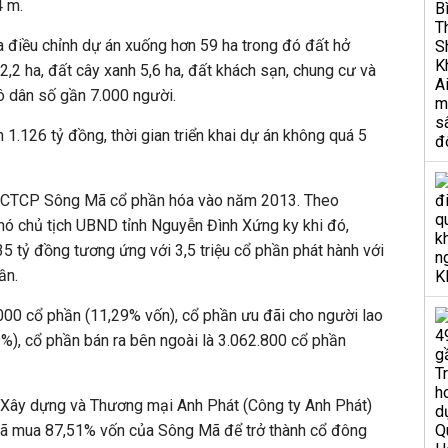
4 m.
 điều chỉnh dự án xuống hơn 59 ha trong đó đất hở
2,2 ha, đất cây xanh 5,6 ha, đất khách sạn, chung cư và
ô dân số gần 7.000 người.
1.126 tỷ đồng, thời gian triển khai dự án không quá 5
n, CTCP Sông Mã cổ phần hóa vào năm 2013. Theo
ó chủ tịch UBND tỉnh Nguyễn Đình Xứng ky khi đó,
35 tỷ đồng tương ứng với 3,5 triệu cổ phần phát hành với
ần.
000 cổ phần (11,29% vốn), cổ phần ưu đãi cho người lao
%), cổ phần bán ra bên ngoài là 3.062.800 cổ phần
 Xây dựng và Thương mại Anh Phát (Công ty Anh Phát)
đã mua 87,51% vốn của Sông Mã để trở thành cổ đông