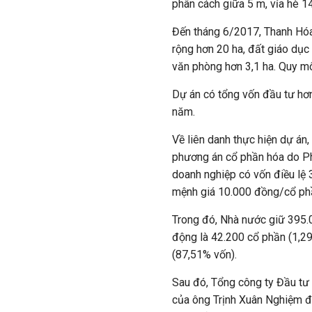
phân cách giữa 5 m, vỉa hè 1
Đến tháng 6/2017, Thanh Hóa
rộng hơn 20 ha, đất giáo dục 
văn phòng hơn 3,1 ha. Quy m
Dự án có tổng vốn đầu tư hơn 
năm.
Về liên danh thực hiện dự á
phương án cổ phần hóa do Ph
doanh nghiệp có vốn điều lệ 
mệnh giá 10.000 đồng/cổ ph
Trong đó, Nhà nước giữ 395.
động là 42.200 cổ phần (1,29
(87,51% vốn).
Sau đó, Tổng công ty Đầu tư
của ông Trịnh Xuân Nghiệm 