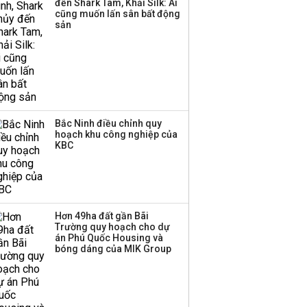
đến Shark Tam, Khải Silk: Ai
công ty khác đã giải thể
cũng muốn lấn sân bất động
sản
Bắc Ninh điều chỉnh quy
hoạch khu công nghiệp của
KBC
Hơn 49ha đất gần Bãi
Trường quy hoạch cho dự
án Phú Quốc Housing và
bóng dáng của MIK Group