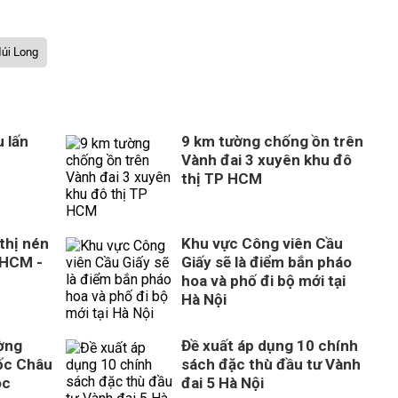
Núi Long
 lấn
9 km tường chống ồn trên
Vành đai 3 xuyên khu đô
thị TP HCM
thị nén
Khu vực Công viên Cầu
 HCM -
Giấy sẽ là điểm bắn pháo
hoa và phố đi bộ mới tại
Hà Nội
ờng
Đề xuất áp dụng 10 chính
ốc Châu
sách đặc thù đầu tư Vành
óc
đai 5 Hà Nội