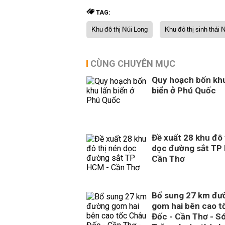
TAG:
Khu đô thị Núi Long
Khu đô thị sinh thái 
CÙNG CHUYÊN MỤC
Quy hoạch bốn khu
biển ở Phú Quốc
Đề xuất 28 khu đô 
dọc đường sắt TP
Cần Thơ
Bổ sung 27 km đư
gom hai bên cao t
Đốc - Cần Thơ - S