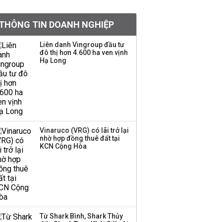
khoản
THÔNG TIN DOANH NGHIỆP
Quy hoạch 4 khu lấn
biển ở Phú Quốc
Liên danh Vingroup đầu tư
đô thị hơn 4.600 ha ven vịnh
Hạ Long
Một thương hiệu thời
trang Việt đóng cửa
sau 5 năm hoạt động,
thanh lý toàn bộ cửa
hàng
Vinaruco (VRG) có lãi trở lại
nhờ hợp đồng thuê đất tại
Dự án Sheraton Phú
KCN Cộng Hòa
Quốc bị buộc chấm dứt
hoạt động
Công ty 100 tỷ của
Huấn Hoa Hồng bỗng
Từ Shark Bình, Shark Thủy
dưng ‘biến mất’, một