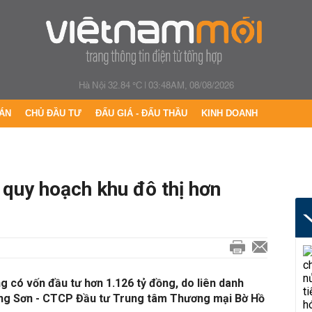
Hà Nội 32.84 °C
|
03:48AM, 08/08/2026
ÁN
CHỦ ĐẦU TƯ
ĐẤU GIÁ - ĐẤU THẦU
KINH DOANH
 quy hoạch khu đô thị hơn
ng có vốn đầu tư hơn 1.126 tỷ đồng, do liên danh
g Sơn - CTCP Đầu tư Trung tâm Thương mại Bờ Hồ