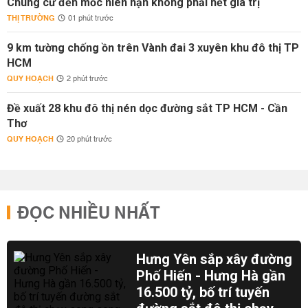
Chung cư đến mốc niên hạn không phải hết giá trị
THỊ TRƯỜNG
01 phút trước
9 km tường chống ồn trên Vành đai 3 xuyên khu đô thị TP
HCM
QUY HOẠCH
2 phút trước
Đề xuất 28 khu đô thị nén dọc đường sắt TP HCM - Cần
Thơ
QUY HOẠCH
20 phút trước
ĐỌC NHIỀU NHẤT
Hưng Yên sắp xây đường
Phố Hiến - Hưng Hà gần
16.500 tỷ, bố trí tuyến