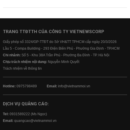
TRANG TTĐTTH CỦA CÔNG TY VIETNEWSCORP
Giấy phép số 3324/GP-TTĐT do Sở VH&TT TPHCM cấp ngày 20/3/2026
Lầu 5 - Compa Building - 293 Điện Biên Phủ - Phường Gia Định - TP.HCM
Chi nhánh:
Số 5 - Khu 38A Trần Phú - Phường Ba Đình - TP. Hà Nội
Chịu trách nhiệm nội dung:
Nguyễn Minh Quyết
Trách nhiệm về thông tin
Hotline:
0975798489
Email:
info@vietnammoi.vn
DỊCH VỤ QUẢNG CÁO:
Tel:
0931589222 (Ms Ngọc)
Email:
quangcao@vietnammoi.vn