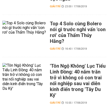
GIẢI TRÍ
23:00 | 17/06/2019
Top 4 Solo cùng Bolero
nói gì trước nghi vấn 'con
rơi' của Thẩm Thúy
Hằng?
GIẢI TRÍ
16:40 | 17/06/2019
'Tôn Ngộ Không' Lục Tiểu
Linh Đồng: 40 năm trăn
trở vì không có con trai
nối nghiệp sau vai diễn
kinh điển trong 'Tây Du
Ký'
GIẢI TRÍ
15:55 | 17/06/2019