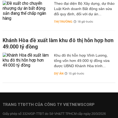
Theo đại diện Bộ Xây dựng, dự thảo
Luật Kinh doanh Bất động sản sửa
đổi quy định, đối với dự án...
THỊ TRƯỜNG
18 giờ trước
Khánh Hòa đề xuất làm khu đô thị hỗn hợp hơn
49.000 tỷ đồng
Khu đô thị hỗn hợp Vĩnh Lương,
tổng vốn hơn 49.000 tỷ đồng vừa
được UBND Khánh Hòa trình...
DỰ ÁN
15 giờ trước
TRANG TTĐTTH CỦA CÔNG TY VIETNEWSCORP
Giấy phép số 3324/GP-TTĐT do Sở VH&TT TPHCM cấp ngày 20/3/2026