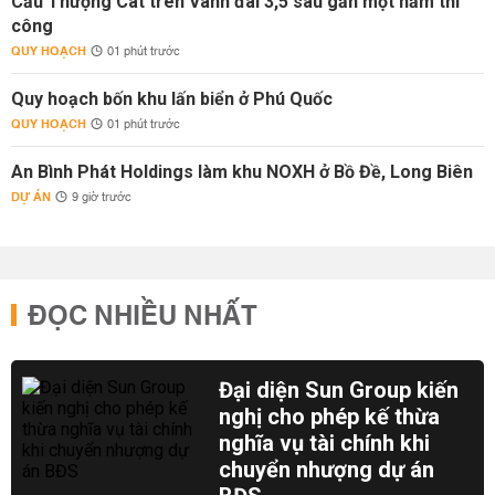
Cầu Thượng Cát trên Vành đai 3,5 sau gần một năm thi
công
QUY HOẠCH
01 phút trước
Quy hoạch bốn khu lấn biển ở Phú Quốc
QUY HOẠCH
01 phút trước
An Bình Phát Holdings làm khu NOXH ở Bồ Đề, Long Biên
DỰ ÁN
9 giờ trước
ĐỌC NHIỀU NHẤT
Đại diện Sun Group kiến
nghị cho phép kế thừa
nghĩa vụ tài chính khi
chuyển nhượng dự án