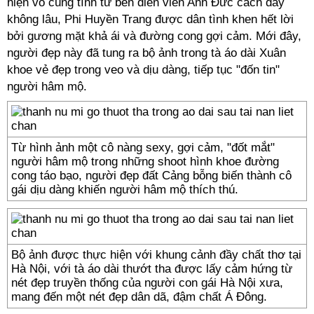
hiện vô cùng tình tứ bên diễn viên Anh Đức cách đây
không lâu, Phi Huyền Trang được dân tình khen hết lời
bởi gương mặt khả ái và đường cong gợi cảm. Mới đây,
người đẹp này đã tung ra bộ ảnh trong tà áo dài Xuân
khoe vẻ đẹp trong veo và dịu dàng, tiếp tục "đốn tin"
người hâm mộ.
Từ hình ảnh một cô nàng sexy, gợi cảm, "đốt mắt"
người hâm mộ trong những shoot hình khoe đường
cong táo bạo, người đẹp đất Cảng bỗng biến thành cô
gái dịu dàng khiến người hâm mộ thích thú.
Bộ ảnh được thực hiện với khung cảnh đầy chất thơ tại
Hà Nội, với tà áo dài thướt tha được lấy cảm hứng từ
nét đẹp truyền thống của người con gái Hà Nội xưa,
mang đến một nét đẹp dân dã, đậm chất Á Đông.