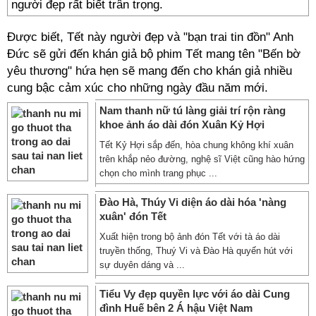
người đẹp rất biết trân trọng.
Được biết, Tết này người đẹp và "bạn trai tin đồn" Anh
Đức sẽ gửi đến khán giả bộ phim Tết mang tên "Bến bờ
yêu thương" hứa hẹn sẽ mang đến cho khán giả nhiều
cung bậc cảm xúc cho những ngày đầu năm mới.
Nam thanh nữ tú làng giải trí rộn ràng
khoe ảnh áo dài đón Xuân Kỷ Hợi
Tết Kỷ Hợi sắp đến, hòa chung không khí xuân
trên khắp nẻo đường, nghệ sĩ Việt cũng hào hứng
chọn cho mình trang phục ...
Đào Hà, Thúy Vi diện áo dài hóa 'nàng
xuân' đón Tết
Xuất hiện trong bộ ảnh đón Tết với tà áo dài
truyền thống, Thuý Vi và Đào Hà quyến hút với
sự duyên dáng và ...
Tiểu Vy đẹp quyền lực với áo dài Cung
đình Huế bên 2 Á hậu Việt Nam