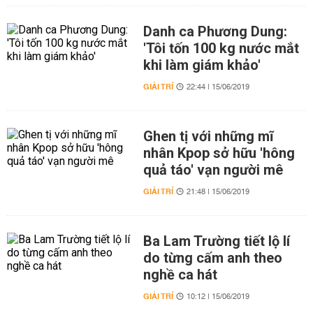
Danh ca Phương Dung:
'Tôi tốn 100 kg nước mắt
khi làm giám khảo'
GIẢI TRÍ
22:44 | 15/06/2019
Ghen tị với những mĩ
nhân Kpop sở hữu 'hông
quả táo' vạn người mê
GIẢI TRÍ
21:48 | 15/06/2019
Ba Lam Trường tiết lộ lí
do từng cấm anh theo
nghề ca hát
GIẢI TRÍ
10:12 | 15/06/2019