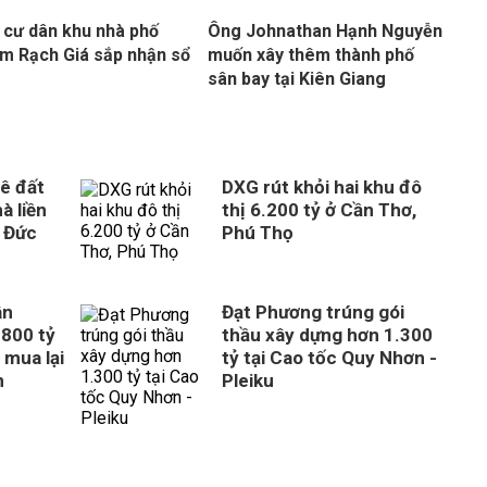
 cư dân khu nhà phố
Ông Johnathan Hạnh Nguyễn
m Rạch Giá sắp nhận sổ
muốn xây thêm thành phố
sân bay tại Kiên Giang
ê đất
DXG rút khỏi hai khu đô
à liền
thị 6.200 tỷ ở Cần Thơ,
 Đức
Phú Thọ
ân
Đạt Phương trúng gói
800 tỷ
thầu xây dựng hơn 1.300
 mua lại
tỷ tại Cao tốc Quy Nhơn -
n
Pleiku