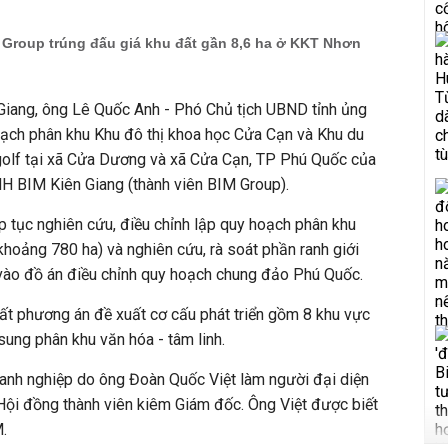
 Group trúng đấu giá khu đất gần 8,6 ha ở KKT Nhơn
 Giang, ông Lê Quốc Anh - Phó Chủ tịch UBND tỉnh ủng
ạch phân khu Khu đô thị khoa học Cửa Cạn và Khu du
n golf tại xã Cửa Dương và xã Cửa Cạn, TP Phú Quốc của
HH BIM Kiên Giang (thành viên BIM Group).
p tục nghiên cứu, điều chỉnh lập quy hoạch phân khu
hoảng 780 ha) và nghiên cứu, rà soát phần ranh giới
t vào đồ án điều chỉnh quy hoạch chung đảo Phú Quốc.
hất phương án đề xuất cơ cấu phát triển gồm 8 khu vực
ung phân khu văn hóa - tâm linh.
oanh nghiệp do ông Đoàn Quốc Việt làm người đại diện
 Hội đồng thành viên kiêm Giám đốc. Ông Việt được biết
.