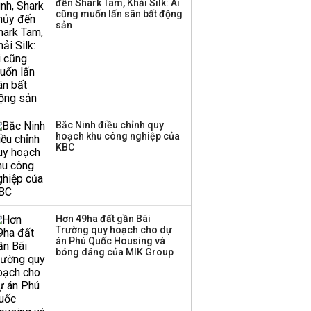
đến Shark Tam, Khải Silk: Ai
cũng muốn lấn sân bất động
Thị trường thường
sản
‘phất lên’ trong tháng 8,
nhóm ngành nào có
tiềm năng dẫn sóng?
Bắc Ninh điều chỉnh quy
hoạch khu công nghiệp của
KBC
Hơn 49ha đất gần Bãi
Trường quy hoạch cho dự
án Phú Quốc Housing và
bóng dáng của MIK Group