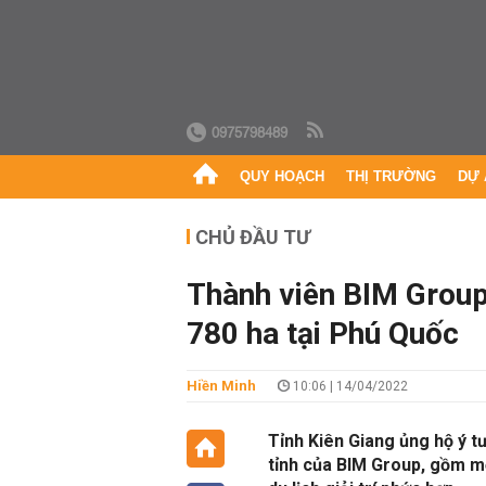
0975798489
QUY HOẠCH
THỊ TRƯỜNG
DỰ 
CHỦ ĐẦU TƯ
Thành viên BIM Group
780 ha tại Phú Quốc
Hiền Minh
10:06 | 14/04/2022
Tỉnh Kiên Giang ủng hộ ý t
tỉnh của BIM Group, gồm m