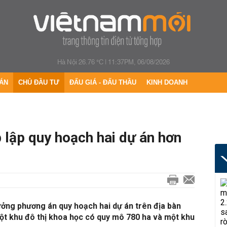
Hà Nội 26.76 °C
|
11:37PM, 06/08/2026
ÁN
CHỦ ĐẦU TƯ
ĐẤU GIÁ - ĐẤU THẦU
KINH DOANH
 lập quy hoạch hai dự án hơn
ưởng phương án quy hoạch hai dự án trên địa bàn
ột khu đô thị khoa học có quy mô 780 ha và một khu