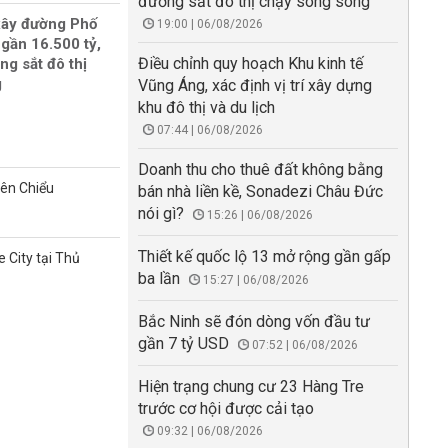
đường sắt đô thị chạy song song
xây đường Phố
19:00 | 06/08/2026
gần 16.500 tỷ,
Điều chỉnh quy hoạch Khu kinh tế
ng sắt đô thị
g
Vũng Áng, xác định vị trí xây dựng
khu đô thị và du lịch
07:44 | 06/08/2026
Doanh thu cho thuê đất không bằng
iên Chiểu
bán nhà liền kề, Sonadezi Châu Đức
nói gì?
15:26 | 06/08/2026
Thiết kế quốc lộ 13 mở rộng gần gấp
 City tại Thủ
ba lần
15:27 | 06/08/2026
Bắc Ninh sẽ đón dòng vốn đầu tư
gần 7 tỷ USD
07:52 | 06/08/2026
Hiện trạng chung cư 23 Hàng Tre
trước cơ hội được cải tạo
09:32 | 06/08/2026