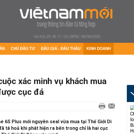
Hà Nội 29.38 °C
|
04:28PM, 08/08/2026
ÁN
CHỦ ĐẦU TƯ
ĐẤU GIÁ - ĐẤU THẦU
KINH DOANH
 cuộc xác minh vụ khách mua
được cục đá
e 6S Plus mới nguyên seal vừa mua tại Thế Giới Di
 tá hoả khi phát hiện ra bên trong chỉ là hai cục