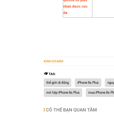
KINH DOANH
TAG:
thế giới di động
iPhone 6s Plus
nguy
mở hộp iPhone 6s Plus
mua iPhone 6s Pl
CÓ THỂ BẠN QUAN TÂM