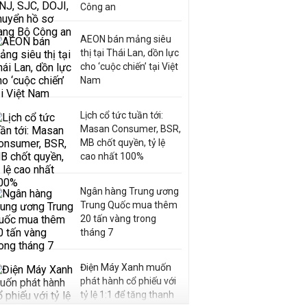
Công an
AEON bán mảng siêu
thị tại Thái Lan, dồn lực
cho ‘cuộc chiến’ tại Việt
Nam
Lịch cổ tức tuần tới:
Masan Consumer, BSR,
MB chốt quyền, tỷ lệ
cao nhất 100%
Ngân hàng Trung ương
Trung Quốc mua thêm
20 tấn vàng trong
tháng 7
Điện Máy Xanh muốn
phát hành cổ phiếu với
tỷ lệ 1:1 để tăng thanh