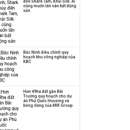
đến Shark Tam, Khải Silk: Ai
Huấn Hoa Hồng bỗng
cũng muốn lấn sân bất động
dưng ‘biến mất’, một
sản
công ty khác đã giải thể
Bắc Ninh điều chỉnh quy
hoạch khu công nghiệp của
KBC
Hơn 49ha đất gần Bãi
Trường quy hoạch cho dự
án Phú Quốc Housing và
bóng dáng của MIK Group