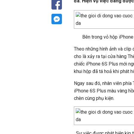
đá. Hiện vụ việc đang được
​Bên trong vỏ hộp iPhone
Theo những hình ảnh và clip 
cho là xảy ra tại cửa hàng T
chiếc iPhone 6S Plus mới nguy
khui hộp đã tá hoả khi phát hi
Ngay sau đó, nhân viên phía 
iPhone 6S Plus màu vàng hồng 
chèn cùng phụ kiện.
Sự việc được phát hiện kịp 