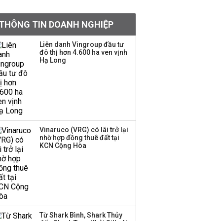
khoản
THÔNG TIN DOANH NGHIỆP
Sau nhịp điều chỉnh
mạnh, CTCK nhìn thấy
Liên danh Vingroup đầu tư
cơ hội ở nhóm cổ phiếu
đô thị hơn 4.600 ha ven vịnh
nào?
Hạ Long
Một thương hiệu thời
trang Việt đóng cửa
sau 5 năm hoạt động,
thanh lý toàn bộ cửa
hàng
Vinaruco (VRG) có lãi trở lại
nhờ hợp đồng thuê đất tại
TOP 10 ngân hàng lãi
KCN Cộng Hòa
lớn nhất từ kinh doanh
ngoại hối nửa đầu năm
2026: Vietcombank
quán quân, ACB dẫn
đầu nhóm tư nhân
Từ Shark Bình, Shark Thủy
Công ty 100 tỷ của