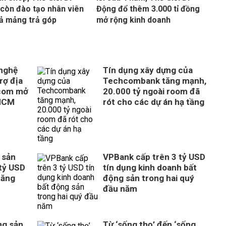
còn đào tạo nhân viên
Động đổ thêm 3.000 tỉ đồng
ả mảng trả góp
mở rộng kinh doanh
 nghệ
Tín dụng xây dựng của
rợ địa
Techcombank tăng mạnh,
com mở
20.000 tỷ ngoài room đã
 HCM
rót cho các dự án hạ tầng
 sản
VPBank cấp trên 3 tỷ USD
tỷ USD
tín dụng kinh doanh bất
tăng
động sản trong hai quý
đầu năm
ng sản
Từ ‘sống thọ’ đến ‘sống