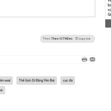
Theo
Theo ICTNEws
Copy link
ên seal
Thế Giới Di Động Yên Bái
cục đá
us