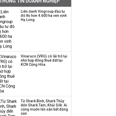
THÔNG TIN DOANH NGHIỆP
tiếng đứng sau tiệm
vàng Mi Hồng: Từ phụ
Liên danh Vingroup đầu tư
xe, sửa đồ điện tử cũ
đô thị hơn 4.600 ha ven vịnh
đến gây dựng thương
Hạ Long
hiệu hơn 35 năm tuổi
SSI Research chỉ ra hai
yếu tố quyết định động
lực tăng trưởng nửa
cuối năm
Vinaruco (VRG) có lãi trở lại
nhờ hợp đồng thuê đất tại
Mi Hồng lên tiếng sau
KCN Cộng Hòa
kết luận về tồn tại trong
kinh doanh vàng bạc
PNJ công bố thông tin
bất thường liên quan
Từ Shark Bình, Shark Thủy
đến vấn đề nộp thuế
đến Shark Tam, Khải Silk: Ai
cũng muốn lấn sân bất động
sản