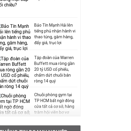
Bảo Tín Mạnh Hải lên
tiếng phủ nhận hành vi
thao túng, găm hàng,
đẩy giá, trục lợi
Tập đoàn của Warren
Buffett mua ròng gần
20 tỷ USD cổ phiếu,
chấm dứt chuỗi bán
ròng 14 quý
Chuỗi phòng gym tại
TP HCM bất ngờ đóng
cửa tất cả cơ sở, hàng
trăm hội viên bơ vơ
Chân dung ông chủ kín