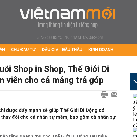
Hà Nội 33.83 °C
|
10:44AM, 09/08/2026
ÁN
CHỦ ĐẦU TƯ
ĐẤU GIÁ - ĐẤU THẦU
KINH DOANH
ỗi Shop in Shop, Thế Giới Di
n viên cho cả mảng trả góp
khi được đẩy mạnh sẽ giúp Thế Giới Di Động có
i thay đổi cho cả nhân sự mềm, bao gồm cả nhân sự
phần tăng doanh thu cho Thế Giới Di Động sau mùa