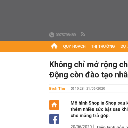
0975798489
QUY HOẠCH
THỊ TRƯỜNG
DỰ 
Không chỉ mở rộng chu
Động còn đào tạo nhâ
Bích Thu
10:28 | 21/06/2020
Mô hình Shop in Shop sau 
thêm nhiều sức bật sau kh
cho mảng trả góp.
20/06/2020
Điện lạnh góp 