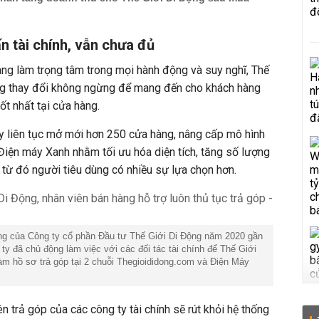
n tài chính, vẫn chưa đủ
àng làm trọng tâm trong mọi hành động và suy nghĩ, Thế
ng thay đổi không ngừng để mang đến cho khách hàng
t nhất tại cửa hàng.
y liên tục mở mới hơn 250 cửa hàng, nâng cấp mô hình
iện máy Xanh nhằm tối ưu hóa diện tích, tăng số lượng
 từ đó người tiêu dùng có nhiều sự lựa chọn hơn.
ông của Công ty cổ phần Đầu tư Thế Giới Di Động năm 2020 gần
 ty đã chủ động làm việc với các đối tác tài chính để Thế Giới
àm hồ sơ trả góp tại 2 chuỗi Thegioididong.com và Điện Máy
n trả góp của các công ty tài chính sẽ rút khỏi hệ thống