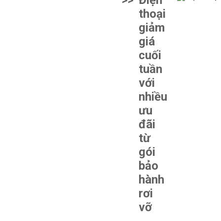
>>
Điện
thoại
giảm
giá
cuối
tuần
với
nhiều
ưu
đãi
từ
gói
bảo
hành
rơi
vỡ