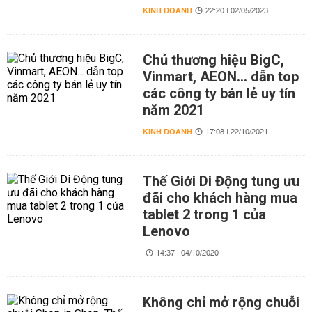
KINH DOANH
22:20 | 02/05/2023
Chủ thương hiệu BigC,
Vinmart, AEON... dẫn top
các công ty bán lẻ uy tín
năm 2021
KINH DOANH
17:08 | 22/10/2021
Thế Giới Di Động tung ưu
đãi cho khách hàng mua
tablet 2 trong 1 của
Lenovo
14:37 | 04/10/2020
Không chỉ mở rộng chuỗi