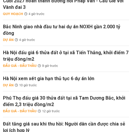
Cuối 2027 hoàn thành đường nối Pháp Vân - Cầu Giẽ với
Vành đai 3
QUY HOẠCH
4 giờ trước
Bắc Ninh giao nhà đầu tư hai dự án NOXH gần 2.000 tỷ
đồng
DỰ ÁN
4 giờ trước
Hà Nội đấu giá 6 thửa đất ở tại xã Tiến Thắng, khởi điểm 7
triệu đồng/m2
ĐẤU GIÁ - ĐẤU THẦU
9 giờ trước
Hà Nội xem xét gia hạn thủ tục 6 dự án lớn
DỰ ÁN
10 giờ trước
Phú Thọ đấu giá 30 thửa đất tại xã Tam Dương Bắc, khởi
điểm 2,3 triệu đồng/m2
ĐẤU GIÁ - ĐẤU THẦU
12 giờ trước
Đất tăng giá sau khi thu hồi: Người dân cần được chia sẻ
lợi ích hợp lý