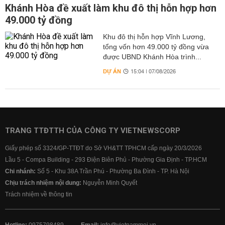
Khánh Hòa đề xuất làm khu đô thị hỗn hợp hơn
49.000 tỷ đồng
Khu đô thị hỗn hợp Vĩnh Lương,
tổng vốn hơn 49.000 tỷ đồng vừa
được UBND Khánh Hòa trình...
DỰ ÁN
15:04 | 07/08/2026
TRANG TTĐTTH CỦA CÔNG TY VIETNEWSCORP
Giấy phép số 3324/GP-TTĐT do Sở VH&TT TPHCM cấp ngày 20/3/2026
Lầu 5 - Compa Building - 293 Điện Biên Phủ - Phường Gia Định - TP.HCM
Chi nhánh:
Số 5 - Khu 38A Trần Phú - Phường Ba Đình - TP. Hà Nội
Chịu trách nhiệm nội dung:
Nguyễn Minh Quyết
Trách nhiệm về thông tin