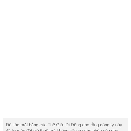
Đối tác mặt bằng của Thế Giới Di Động cho rằng công ty này
đã tự ý áp đặt giá thuê mà không cần sự cho phép của chủ