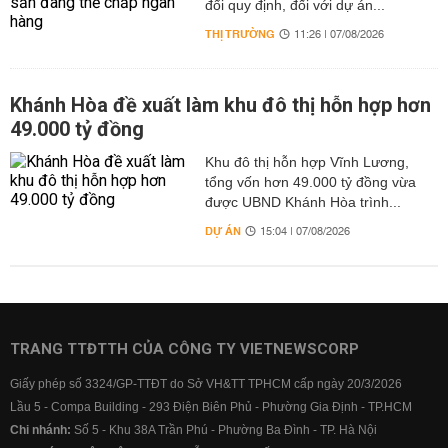
đổi quy định, đối với dự án...
THỊ TRƯỜNG
11:26 | 07/08/2026
Khánh Hòa đề xuất làm khu đô thị hỗn hợp hơn
49.000 tỷ đồng
Khu đô thị hỗn hợp Vĩnh Lương,
tổng vốn hơn 49.000 tỷ đồng vừa
được UBND Khánh Hòa trình...
DỰ ÁN
15:04 | 07/08/2026
TRANG TTĐTTH CỦA CÔNG TY VIETNEWSCORP
Giấy phép số 3324/GP-TTĐT do Sở VH&TT TPHCM cấp ngày 20/3/2026
Lầu 5 - Compa Building - 293 Điện Biên Phủ - Phường Gia Định - TP.HCM
Chi nhánh:
Số 5 - Khu 38A Trần Phú - Phường Ba Đình - TP. Hà Nội