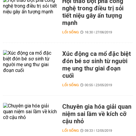
Hội thảo Đột phá công
nghệ trong điều trị sỏi
tiết niệu gây ấn tượng
mạnh
LỐI SỐNG
16:30 | 27/06/2019
Xúc động ca mổ đặc biệt
đón bé sơ sinh từ người
mẹ ung thư giai đoạn
cuối
LỐI SỐNG
00:55 | 23/05/2019
Chuyên gia hóa giải quan
niệm sai lầm về kích cỡ
cậu nhỏ
LỐI SỐNG
09:33 | 12/05/2019