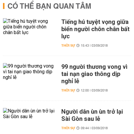
CÓ THỂ BẠN QUAN TÂM
Tiếng hú tuyệt vọng giữa
biển người chôn chân bất
lực
THỜI SỰ
15:43 | 03/09/2018
99 người thương vong vì
tai nạn giao thông dịp
nghỉ lễ
THỜI SỰ
12:00 | 03/09/2018
Người dân ùn ùn trở lại
Sài Gòn sau lễ
THỜI SỰ
09:44 | 03/09/2018