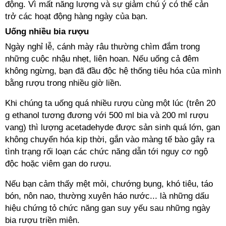
động. Vì mất năng lượng và sự giảm chú ý có thể cản
trở các hoạt động hàng ngày của bạn.
Uống nhiều bia rượu
Ngày nghỉ lễ, cánh mày râu thường chìm đắm trong
những cuộc nhậu nhẹt, liên hoan. Nếu uống cả đêm
không ngừng, bạn đã đầu độc hệ thống tiêu hóa của mình
bằng rượu trong nhiều giờ liền.
Khi chúng ta uống quá nhiều rượu cùng một lúc (trên 20
g ethanol tương đương với 500 ml bia và 200 ml rượu
vang) thì lượng acetadehyde được sản sinh quá lớn, gan
không chuyển hóa kịp thời, gắn vào màng tế bào gây ra
tình trạng rối loạn các chức năng dẫn tới nguy cơ ngộ
độc hoặc viêm gan do rượu.
Nếu bạn cảm thấy mệt mỏi, chướng bụng, khó tiêu, táo
bón, nôn nao, thường xuyên háo nước... là những dấu
hiệu chứng tỏ chức năng gan suy yếu sau những ngày
bia rượu triền miên.