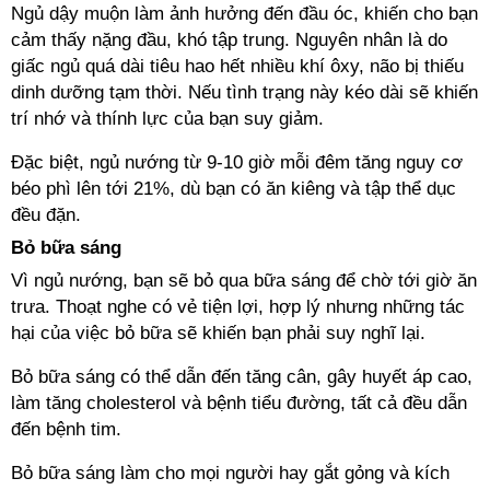
Ngủ dậy muộn làm ảnh hưởng đến đầu óc, khiến cho bạn
cảm thấy nặng đầu, khó tập trung. Nguyên nhân là do
giấc ngủ quá dài tiêu hao hết nhiều khí ôxy, não bị thiếu
dinh dưỡng tạm thời. Nếu tình trạng này kéo dài sẽ khiến
trí nhớ và thính lực của bạn suy giảm.
Đặc biệt, ngủ nướng từ 9-10 giờ mỗi đêm tăng nguy cơ
béo phì lên tới 21%, dù bạn có ăn kiêng và tập thể dục
đều đặn.
Bỏ bữa sáng
Vì ngủ nướng, bạn sẽ bỏ qua bữa sáng để chờ tới giờ ăn
trưa. Thoạt nghe có vẻ tiện lợi, hợp lý nhưng những tác
hại của việc bỏ bữa sẽ khiến bạn phải suy nghĩ lại.
Bỏ bữa sáng có thể dẫn đến tăng cân, gây huyết áp cao,
làm tăng cholesterol và bệnh tiểu đường, tất cả đều dẫn
đến bệnh tim.
Bỏ bữa sáng làm cho mọi người hay gắt gỏng và kích