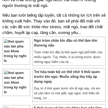
người thường bị mất ngủ.
Nếu bạn lười biếng tập luyện, tất cả những lợi ích trên sẽ
không xuất hiện. Thay vào đó, bạn sẽ phải đối mặt với
các vấn đề sức khỏe như stress, mất ngủ, trao đổi chất
chậm, huyết áp cap, tăng cân, xương yếu,..
Ngủ trùm chăn kín đầu có thể làm tổn
thương não
Trùm chăn kín đầu là thói quen ngủ phổ biến của
nhiều người. Tuy nhiên, ít ai lường trước được
những nguy hiểm của nó ...
Trẻ hóa toàn bộ cơ thể nhờ 4 thói quen
trước khi ngủ: Muốn sống thọ hãy áp
dụng ngay
Duy trì 4 thói quen trước khi đi ngủ này, chị em
sẽ yên tâm có một giấc ngủ ngon, tinh thần trẻ
trung, cơ ...
5 thói quen có lợi sức khỏe bạn nên làm