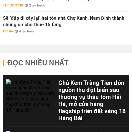
THỊ TRƯỜNG
2 giờ trước
Sẽ 'đập đi xây lại' hai tòa nhà Chợ Xanh, Nam Định thành
chung cư cho thuê 15 tầng
DỰ ÁN
4 giờ trước
ĐỌC NHIỀU NHẤT
Chủ Kem Tràng Tiền đón
nguồn thu đột biến sau
thương vụ thâu tóm Hải
Hà, mở cửa hàng
flagship trên đất vàng 18
Hàng Bài