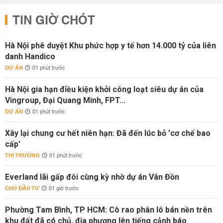
TIN GIỜ CHÓT
Hà Nội phê duyệt Khu phức hợp y tế hơn 14.000 tỷ của liên
danh Handico
DỰ ÁN
01 phút trước
Hà Nội gia hạn điều kiện khởi công loạt siêu dự án của
Vingroup, Đại Quang Minh, FPT...
DỰ ÁN
01 phút trước
Xây lại chung cư hết niên hạn: Đã đến lúc bỏ 'cơ chế bao
cấp'
THỊ TRƯỜNG
01 phút trước
Everland lãi gấp đôi cùng kỳ nhờ dự án Vân Đồn
CHỦ ĐẦU TƯ
01 giờ trước
Phường Tam Bình, TP HCM: Cò rao phân lô bán nền trên
khu đất đã có chủ, địa phương lên tiếng cảnh báo