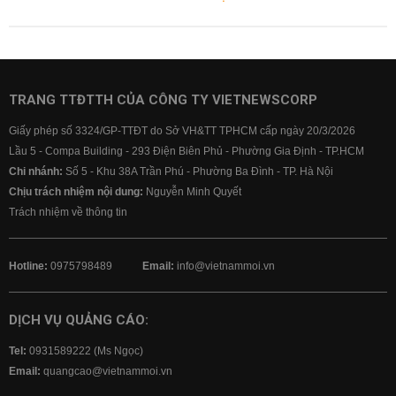
TRANG TTĐTTH CỦA CÔNG TY VIETNEWSCORP
Giấy phép số 3324/GP-TTĐT do Sở VH&TT TPHCM cấp ngày 20/3/2026
Lầu 5 - Compa Building - 293 Điện Biên Phủ - Phường Gia Định - TP.HCM
Chi nhánh:
Số 5 - Khu 38A Trần Phú - Phường Ba Đình - TP. Hà Nội
Chịu trách nhiệm nội dung:
Nguyễn Minh Quyết
Trách nhiệm về thông tin
Hotline:
0975798489
Email:
info@vietnammoi.vn
DỊCH VỤ QUẢNG CÁO:
Tel:
0931589222 (Ms Ngọc)
Email:
quangcao@vietnammoi.vn