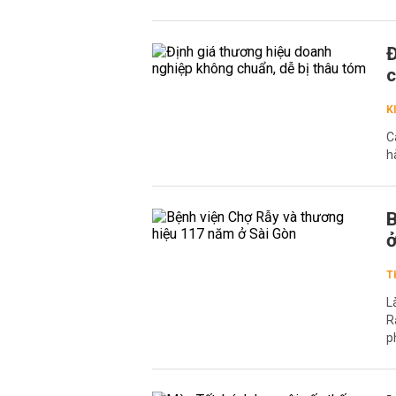
Đ
c
K
C
h
B
ở
T
L
R
p