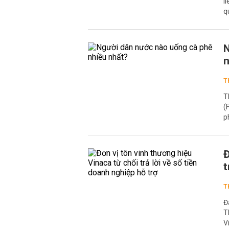
l
q
N
n
T
T
(
p
Đ
t
T
Đ
T
V