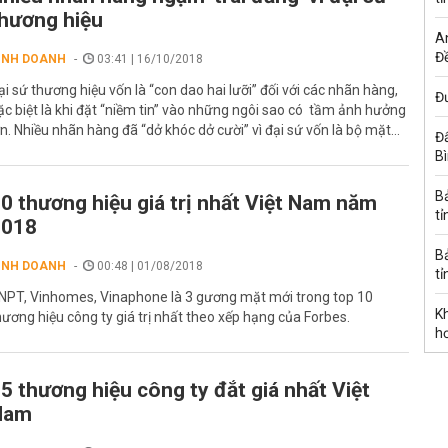
hương hiệu
A
Đề
INH DOANH
03:41 | 16/10/2018
ại sứ thương hiệu vốn là “con dao hai lưỡi” đối với các nhãn hàng,
Đư
ặc biệt là khi đặt “niềm tin” vào những ngôi sao có tầm ảnh hưởng
ớn. Nhiều nhãn hàng đã “dở khóc dở cười” vì đại sứ vốn là bộ mặt...
Đấ
B
B
0 thương hiệu giá trị nhất Việt Nam năm
tỉ
2018
B
INH DOANH
00:48 | 01/08/2018
tỉ
NPT, Vinhomes, Vinaphone là 3 gương mặt mới trong top 10
K
hương hiệu công ty giá trị nhất theo xếp hạng của Forbes.
h
5 thương hiệu công ty đắt giá nhất Việt
Nam