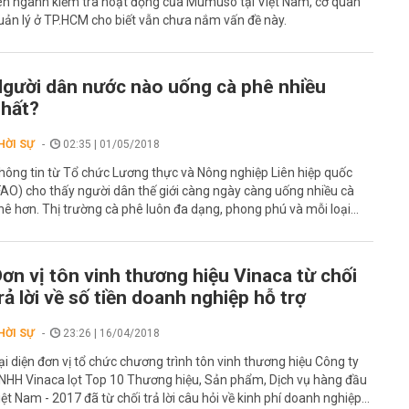
iên ngành kiểm tra hoạt động của Mumuso tại Việt Nam, cơ quan
uản lý ở TP.HCM cho biết vẫn chưa nắm vấn đề này.
gười dân nước nào uống cà phê nhiều
hất?
HỜI SỰ
02:35 | 01/05/2018
hông tin từ Tổ chức Lương thực và Nông nghiệp Liên hiệp quốc
FAO) cho thấy người dân thế giới càng ngày càng uống nhiều cà
hê hơn. Thị trường cà phê luôn đa dạng, phong phú và mỗi loại...
ơn vị tôn vinh thương hiệu Vinaca từ chối
rả lời về số tiền doanh nghiệp hỗ trợ
HỜI SỰ
23:26 | 16/04/2018
ại diện đơn vị tổ chức chương trình tôn vinh thương hiệu Công ty
NHH Vinaca lọt Top 10 Thương hiệu, Sản phẩm, Dịch vụ hàng đầu
iệt Nam - 2017 đã từ chối trả lời câu hỏi về kinh phí doanh nghiệp...