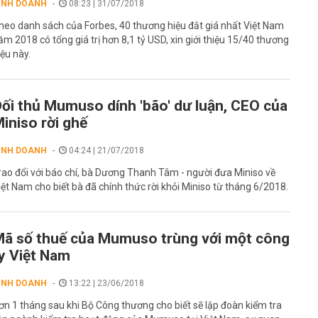
INH DOANH
08:23 | 31/07/2018
heo danh sách của Forbes, 40 thương hiệu đắt giá nhất Việt Nam
ăm 2018 có tổng giá trị hơn 8,1 tỷ USD, xin giới thiệu 15/40 thương
iệu này.
ối thủ Mumuso dính 'bão' dư luận, CEO của
iniso rời ghế
INH DOANH
04:24 | 21/07/2018
rao đổi với báo chí, bà Dương Thanh Tâm - người đưa Miniso về
iệt Nam cho biết bà đã chính thức rời khỏi Miniso từ tháng 6/2018.
ã số thuế của Mumuso trùng với một công
y Việt Nam
INH DOANH
13:22 | 23/06/2018
ơn 1 tháng sau khi Bộ Công thương cho biết sẽ lập đoàn kiểm tra