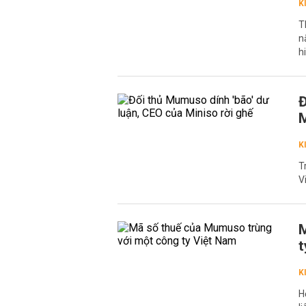
K
T
n
h
Đ
M
K
T
V
M
t
K
H