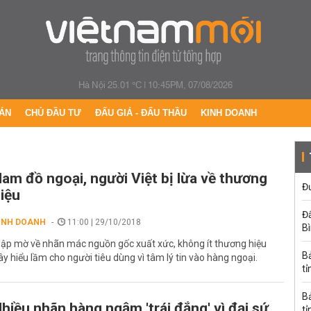
Hà Nội 25.01 °C
|
10:45PM, 07/08/2026
ÁN
CHỦ ĐẦU TƯ
ĐẤU GIÁ - ĐẤU THẦU
KINH DOANH
am đồ ngoại, người Việt bị lừa về thương
Đư
iệu
Đấ
INH DOANH
11:00 | 29/10/2018
B
ập mờ về nhãn mác nguồn gốc xuất xức, không ít thương hiệu
B
ây hiểu lầm cho người tiêu dùng vì tâm lý tin vào hàng ngoại.
tỉ
B
hiều nhãn hàng ngậm 'trái đắng' vì đại sứ
tỉ