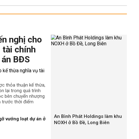
ến nghị cho
 tài chính
 án BĐS
ợc thỏa thuận kế thừa,
n lại trong quá trình
uộc bên chuyển nhượng
h trước thời điểm
An Bình Phát Holdings làm khu
gỡ vướng loạt dự án ở
NOXH ở Bồ Đề, Long Biên