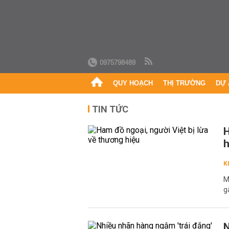
0975798489
QUY HOẠCH
THỊ TRƯỜNG
DỰ 
TIN TỨC
H
h
K
M
g
N