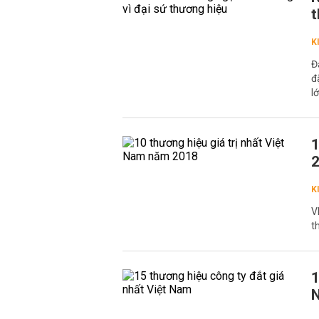
t
K
Đ
đ
l
1
K
V
t
1