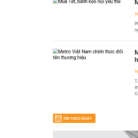
M
T
P
n
M
h
T
T
t
C
TÌM THEO NGÀY