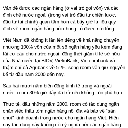
Vấn đề được các ngân hàng (ở vai trò gọi vốn) và các
định chế nước ngoài (trong vai trò đầu tư chiến lược,
đầu tư tài chính) quan tâm hơn cả bây giờ là liệu quy
định về room ngân hàng nói chung có được nới lỏng.
Việt Nam đã không ít lần lên tiếng về khả năng chuyển
nhượng 100% vốn của một số ngân hàng yếu kém đang
tái cơ cấu cho nước ngoài, đồng thời giảm tỉ lệ sở hữu
của Nhà nước tại BIDV, VietinBank, Vietcombank và
thậm chí cả Agribank về 51%, song room vẫn giữ nguyên
kể từ đầu năm 2000 đến nay.
Sau hai mươi năm biến động kinh tế trong và ngoài
nước, room 30% giờ đây đã trở nên không còn phù hợp.
Thực tế, đầu những năm 2000, room có tác dụng ngăn
chặn việc thâu tóm ngân hàng nội địa và bảo vệ “sân
chơi” kinh doanh trong nước cho ngân hàng Việt. Hiện
nay tác dụng này không còn ý nghĩa bởi các ngân hàng