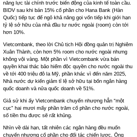
năng lực tài chính trước biến động của kinh tế toàn cầu.
BIDV sau khi bán 15% cổ phần cho Hana Bank (Hàn
Quốc) tiếp tục để ngỏ khả năng gọi vốn tiếp khi giới hạn
tỷ lệ sở hữu của nhà đầu tư nước ngoài (room) còn tới
hơn 10%.
Vietcombank, theo lời Chủ tịch Hội đồng quản trị Nghiêm
Xuân Thành, còn hơn 5% room cho nước ngoài nhưng
không vội vàng. Một phần vì Vietcombank vừa bán
quyền khai thác bảo hiểm độc quyền cho nước ngoài thu
về tới 400 triệu đô la Mỹ, phần khác vì đến năm 2025,
Nhà nước dự kiến giảm tỉ lệ sở hữu tại bốn ngân hàng
quốc doanh và nửa quốc doanh về 51%.
Giả sử khi ấy Vietcombank chuyển nhượng hẳn “một
cục” hai mươi mấy phần trăm cổ phần cho nước ngoài,
số tiền thu được sẽ rất khủng.
Nhìn về dài hạn, tất nhiên các ngân hàng đều muốn
chuyển nhượng cổ phần cho đối tác chiến lược. Ông