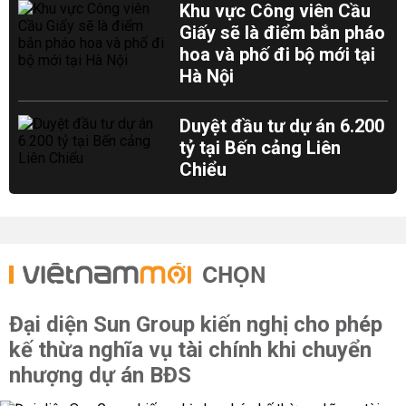
Khu vực Công viên Cầu
Giấy sẽ là điểm bắn pháo
hoa và phố đi bộ mới tại
Hà Nội
Duyệt đầu tư dự án 6.200
tỷ tại Bến cảng Liên
Chiểu
CHỌN
Đại diện Sun Group kiến nghị cho phép
kế thừa nghĩa vụ tài chính khi chuyển
nhượng dự án BĐS