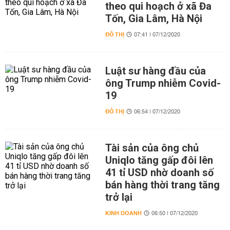
theo qui hoạch ở xã Đa
Tốn, Gia Lâm, Hà Nội
ĐÔ THỊ
07:41 | 07/12/2020
Luật sư hàng đầu của
ông Trump nhiễm Covid-
19
ĐÔ THỊ
06:54 | 07/12/2020
Tài sản của ông chủ
Uniqlo tăng gấp đôi lên
41 tỉ USD nhờ doanh số
bán hàng thời trang tăng
trở lại
KINH DOANH
06:50 | 07/12/2020