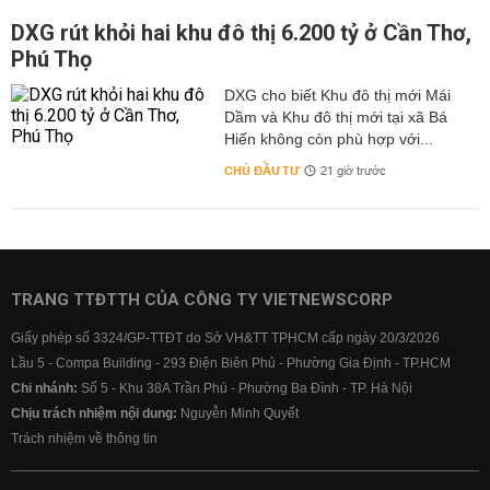
DXG rút khỏi hai khu đô thị 6.200 tỷ ở Cần Thơ,
Phú Thọ
DXG cho biết Khu đô thị mới Mái
Dầm và Khu đô thị mới tại xã Bá
Hiến không còn phù hợp với...
CHỦ ĐẦU TƯ
21 giờ trước
TRANG TTĐTTH CỦA CÔNG TY VIETNEWSCORP
Giấy phép số 3324/GP-TTĐT do Sở VH&TT TPHCM cấp ngày 20/3/2026
Lầu 5 - Compa Building - 293 Điện Biên Phủ - Phường Gia Định - TP.HCM
Chi nhánh:
Số 5 - Khu 38A Trần Phú - Phường Ba Đình - TP. Hà Nội
Chịu trách nhiệm nội dung:
Nguyễn Minh Quyết
Trách nhiệm về thông tin