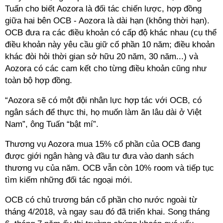
Tuấn cho biết Aozora là đối tác chiến lược, hợp đồng
giữa hai bên OCB - Aozora là dài hạn (không thời hạn).
OCB đưa ra các điều khoản có cấp độ khác nhau (cụ thể
điều khoản này yêu cầu giữ cổ phần 10 năm; điều khoản
khác đòi hỏi thời gian sở hữu 20 năm, 30 năm...) và
Aozora có các cam kết cho từng điều khoản cũng như
toàn bộ hợp đồng.
“Aozora sẽ có một đội nhân lực hợp tác với OCB, có
ngân sách để thực thi, họ muốn làm ăn lâu dài ở Việt
Nam”, ông Tuấn “bật mí”.
Thương vụ Aozora mua 15% cổ phần của OCB đang
được giới ngân hàng và đầu tư đưa vào danh sách
thương vụ của năm. OCB vẫn còn 10% room và tiếp tục
tìm kiếm những đối tác ngoại mới.
OCB có chủ trương bán cổ phần cho nước ngoài từ
tháng 4/2018, và ngay sau đó đã triển khai. Song tháng