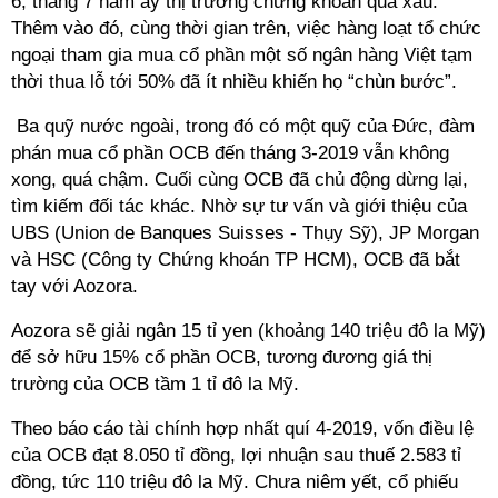
6, tháng 7 năm ấy thị trường chứng khoán quá xấu.
Thêm vào đó, cùng thời gian trên, việc hàng loạt tổ chức
ngoại tham gia mua cổ phần một số ngân hàng Việt tạm
thời thua lỗ tới 50% đã ít nhiều khiến họ “chùn bước”.
Ba quỹ nước ngoài, trong đó có một quỹ của Đức, đàm
phán mua cổ phần OCB đến tháng 3-2019 vẫn không
xong, quá chậm. Cuối cùng OCB đã chủ động dừng lại,
tìm kiếm đối tác khác. Nhờ sự tư vấn và giới thiệu của
UBS (Union de Banques Suisses - Thụy Sỹ), JP Morgan
và HSC (Công ty Chứng khoán TP HCM), OCB đã bắt
tay với Aozora.
Aozora sẽ giải ngân 15 tỉ yen (khoảng 140 triệu đô la Mỹ)
để sở hữu 15% cổ phần OCB, tương đương giá thị
trường của OCB tầm 1 tỉ đô la Mỹ.
Theo báo cáo tài chính hợp nhất quí 4-2019, vốn điều lệ
của OCB đạt 8.050 tỉ đồng, lợi nhuận sau thuế 2.583 tỉ
đồng, tức 110 triệu đô la Mỹ. Chưa niêm yết, cổ phiếu