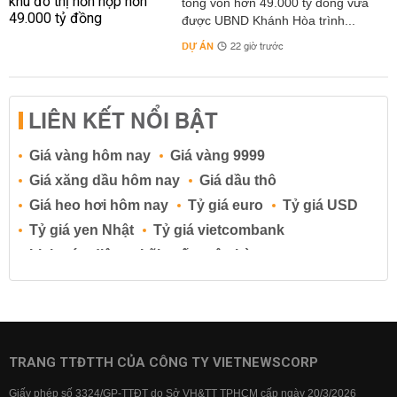
tổng vốn hơn 49.000 tỷ đồng vừa
được UBND Khánh Hòa trình...
DỰ ÁN
22 giờ trước
LIÊN KẾT NỔI BẬT
Giá vàng hôm nay
Giá vàng 9999
Giá xăng dầu hôm nay
Giá dầu thô
Giá heo hơi hôm nay
Tỷ giá euro
Tỷ giá USD
Tỷ giá yen Nhật
Tỷ giá vietcombank
Lịch cúp điện
Lãi suất ngân hàng
Lãi suất tiết kiệm
Lãi suất tiền gửi
Lãi suất ngân hàng Agribank
Lãi suất ngân hàng Sacombank
Lãi suất ngân hàng BIDV
TRANG TTĐTTH CỦA CÔNG TY VIETNEWSCORP
Lãi suất ngân hàng Vietinbank
Giấy phép số 3324/GP-TTĐT do Sở VH&TT TPHCM cấp ngày 20/3/2026