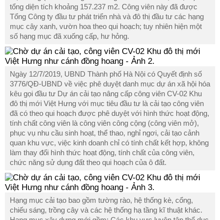
tổng diện tích khoảng 157.237 m2. Công viên này đã được
Tổng Công ty đầu tư phát triển nhà và đô thị đầu tư các hạng
mục cây xanh, vườn hoa theo qui hoạch; tuy nhiên hiện một
số hạng mục đã xuống cấp, hư hỏng.
Ngày 12/7/2019, UBND Thành phố Hà Nội có Quyết định số
3776/QĐ-UBND về việc phê duyệt danh mục dự án xã hội hóa
kêu gọi đầu tư Dự án cải tạo nâng cấp công viên CV-02 Khu
đô thị mới Việt Hưng với mục tiêu đầu tư là cải tạo công viên
đã có theo qui hoạch được phê duyệt với hình thức hoạt động,
tính chất công viên là công viên công cộng (công viên mở),
phục vụ nhu cầu sinh hoạt, thể thao, nghỉ ngơi, cải tạo cảnh
quan khu vực, việc kinh doanh chỉ có tính chất kết hợp, không
làm thay đổi hình thức hoạt động, tính chất của công viên,
chức năng sử dụng đất theo qui hoạch của ô đất.
Hạng mục cải tạo bao gồm tường rào, hệ thống kè, cổng,
chiếu sáng, trồng cây và các hệ thống hạ tầng kĩ thuật khác.
Hạng mục xây dựng mới gồm: Các khu vực luyện tập thể dục