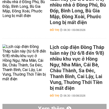
nhiều nhà ở Đồng Phú, Bù
Đốp, Bình Long, Bù Gia
Mập, Đồng Xoài, Phước
Long bị mất điện
ĐÔ THỊ
06:30 | 05/08/2026
Lịch cúp điện Đồng Tháp
tuần này (từ 6/8 đến 9/8)
nhiều khu vực ở Hồng
Ngự, Nha Mân, Cái Bè,
Châu Thành, Sa Đéc,
Thanh Bình, Cai Lậy, Lai
Vung, Thường Thới Tiền
bị mất điện
ĐÔ THỊ
06:30 | 05/08/2026
Xem thêm