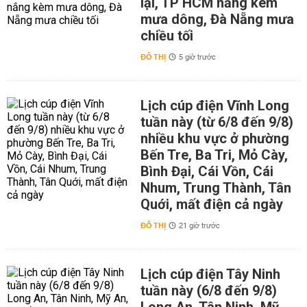
lại, TP HCM nắng kèm
mưa dông, Đà Nẵng mưa
chiều tối
ĐÔ THỊ
5 giờ trước
Lịch cúp điện Vĩnh Long
tuần này (từ 6/8 đến 9/8)
nhiều khu vực ở phường
Bến Tre, Ba Tri, Mỏ Cày,
Bình Đại, Cái Vồn, Cái
Nhum, Trung Thành, Tân
Quới, mất điện cả ngày
ĐÔ THỊ
21 giờ trước
Lịch cúp điện Tây Ninh
tuần này (6/8 đến 9/8)