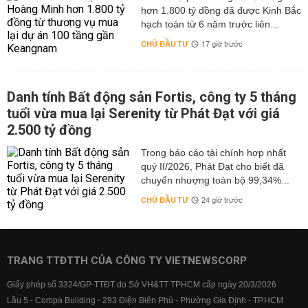
hơn 1.800 tỷ đồng đã được Kinh Bắc
hạch toán từ 6 năm trước liên...
CHỦ ĐẦU TƯ
17 giờ trước
Danh tính Bất động sản Fortis, công ty 5 tháng
tuổi vừa mua lại Serenity từ Phát Đạt với giá
2.500 tỷ đồng
Trong báo cáo tài chính hợp nhất
quý II/2026, Phát Đạt cho biết đã
chuyển nhượng toàn bộ 99,34%...
CHỦ ĐẦU TƯ
24 giờ trước
TRANG TTĐTTH CỦA CÔNG TY VIETNEWSCORP
Giấy phép số 3324/GP-TTĐT do Sở VH&TT TPHCM cấp ngày 20/3/2026
Lầu 5 - Compa Building - 293 Điện Biên Phủ - Phường Gia Định - TP.HCM