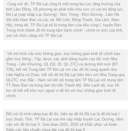
Cùng với đó, TP Đà Lạt cũng là một trong ba cực tăng trưởng của
tỉnh Lâm Đồng. Về phương án phát triển khu vực có vai trò động lực,
Đà Lạt (sáp nhập Lạc Dương) - Đức Trọng - Đơn Dương - Lâm Hà
(thị trấn Nam Ban và các xã: Mê Linh, Đông Thanh, Gia Lâm, Nam
Hà), trong đó, TP Đà Lạt sẽ là trung tâm của tiểu vùng I, huyện Đức
Trọng hình thành đô thị trung tâm hành chính - chính trị mới của tỉnh,
san sẻ chức năng với TP Đà Lạt.
Về mô hình cấu trúc không gian, trục không gian kinh tế chính bao
gồm trục Đông - Tây, được xác định bằng tuyến cao tốc mới Nha
Trang - Liên Khương, QL (QL 20, QL 27C) và đường tỉnh mới (ĐT
726), kết nối Trung tâm TP Đà Lạt với các đô thị xung quanh như
Liên Nghĩa và D'ran, kết nối đô thị Đà Lạt hiện hữu với Nha Trang qua
QL27C; trục Bắc - Nam sẽ kết nối trung tâm TP Đà Lạt với trung tâm
TT Nam Ban và trung tâm thị trấn Thanh Mỹ. Bên cạnh đó, trục hỗ
trợ sẽ kết nối khu vực ngoại vi đô thị với trục không gian kinh tế
chính.
Đối với lộ trình nâng loại đô thị, hiện tại đô thị Đà Lạt là đô thị loại I
trực thuộc Tỉnh. TP Đà Lạt sau khi sáp nhập huyện Lạc Dương, tiệm
cận với đô thị loại II. Giai đoạn 2021- 2025 sẽ khắc phục và hoàn
thiện các tiêu chuẩn chưa đạt của đô thị loại II.