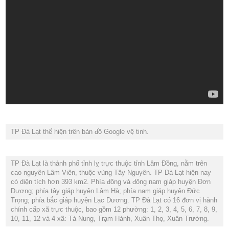
TP Đà Lạt thể hiện trên bản đồ Google vệ tinh.
TP Đà Lạt là thành phố tỉnh lỵ trực thuộc tỉnh Lâm Đồng, nằm trên
cao nguyên Lâm Viên, thuộc vùng Tây Nguyên. TP Đà Lạt hiện nay
có diện tích hơn 393 km2. Phía đông và đông nam giáp huyện Đơn
Dương; phía tây giáp huyện Lâm Hà; phía nam giáp huyện Đức
Trọng; phía bắc giáp huyện Lạc Dương. TP Đà Lạt có 16 đơn vị hành
chính cấp xã trực thuộc, bao gồm 12 phường: 1, 2, 3, 4, 5, 6, 7, 8, 9,
10, 11, 12 và 4 xã: Tà Nung, Trạm Hành, Xuân Thọ, Xuân Trường.