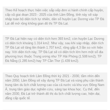
Theo Kế hoạch thực hiện việc sắp xếp đơn vị hành chính cấp huyện,
cấp xã giai đoạn 2023 - 2025 của tỉnh Lâm Đồng, tỉnh này sẽ sáp
nhập toàn bộ diện tích tự nhiên, dân số huyện Lạc Dương vào TP Đà
Lạt để mở rộng không gian đô thị TP Đà Lạt.
TP Đà Lạt hiện nay có diện tích hơn 393 km2, còn huyện Lạc Dương
có diện tích khoảng 1.314 km2. Như vậy, sau khi sáp nhập, diện tích
TP Đà Lạt sẽ tăng lên thành 1.707 km2, rộng gấp 4,3 lần so với hiện
nay. Với diện tích này, TP Đà Lạt sẽ có diện tích lớn hơn một số địa
phương trực thuộc Trung ương như TP Hải Phòng (1.508 km2); TP
Đà Nẵng (1.285 km2) hay TP Cần Thơ (1.439 km2).
Theo Quy hoạch tỉnh Lâm Đồng thời kỳ 2021 - 2030, tầm nhìn đến
năm 2050, Lâm Đồng sẽ xây dựng TP Đà Lạt và vùng phụ cận thành
trung tâm du lịch chất lượng cao của cả nước và khu vực Đông Nam
Á, trung tâm giáo dục nghiên cứu, sáng tạo khoa học. Cụ thể, đến
năm 2030, Đà Lạt trở thành đô thị du lịch chất lượng cao, hiện đại,
đẳng cấp quốc tế.