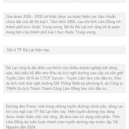
Giai đoạn 2026 - 2030 sẽ khắc phục và hoàn thiện các tiêu chuẩn
chưa đạt của đô thị loại I. Tầm nhìn 2050, sau khi tỉnh Lâm Đồng trở
thành phố trực thuộc Trung ương, Đô thị Đà Lạt mở rộng sẽ là quận
trung tâm của thành phố loại I trực thuộc Trung ương.
Nội ô TP Đà Lạt hiện nay.
Đà Lạt cũng là địa điểm ưa thích của nhiều doanh nghiệp bất động
sản, tiêu biểu kể đến như Khu du lịch nghỉ dưỡng cao cấp và sân golf
Tuyền Lâm 18 lỗ do CTCP Sacom - Tuyền Lâm làm chủ đầu tư; Khu
du lịch sinh thái nghỉ dưỡng Đồi Thống Nhất tại phường 8, do Công ty
TNHH Du lịch Thành Thành Công Lâm Đồng
làm chủ đầu tư...
Đường đèo Prenn, một trong những tuyến đường chính yếu, đóng vai
trò cửa ngõ của TP Đà Lạt hiện nay. Hiện tuyến đường này đang
được hoàn thiện việc mở rộng, đã đưa vào sử dụng một phần. Tỉnh
Lâm Đồng dự kiến hoàn thành toàn tuyến đường này trước dịp Tết
Nguyên đán 2024.