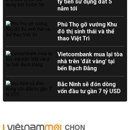
tỷ tiền sử dụng đất 5
năm tới
Phú Thọ gỡ vướng Khu
đô thị sinh thái và thể
thao Việt Trì
Vietcombank mua lại tòa
nhà trên 'đất vàng' tại
bến Bạch Đằng
Bắc Ninh sẽ đón dòng
vốn đầu tư gần 7 tỷ USD
CHỌN