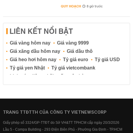
QUY HOẠCH
8 giờ trước
LIÊN KẾT NỔI BẬT
Giá vàng hôm nay
Giá vàng 9999
Giá xăng dầu hôm nay
Giá dầu thô
Giá heo hơi hôm nay
Tỷ giá euro
Tỷ giá USD
Tỷ giá yen Nhật
Tỷ giá vietcombank
Lịch cúp điện
Lãi suất ngân hàng
Lãi suất tiết kiệm
Lãi suất tiền gửi
Lãi suất ngân hàng Agribank
Lãi suất ngân hàng Sacombank
Lãi suất ngân hàng BIDV
TRANG TTĐTTH CỦA CÔNG TY VIETNEWSCORP
Lãi suất ngân hàng Vietinbank
Giấy phép số 3324/GP-TTĐT do Sở VH&TT TPHCM cấp ngày 20/3/2026
Lãi suất ngân hàng Vietcombank
Lầu 5 - Compa Building - 293 Điện Biên Phủ - Phường Gia Định - TP.HCM