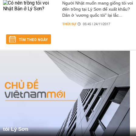
Người Nhật muốn mang giống tỏi voi
đến trồng tại Lý Sơn để xuất khẩu?
Dân ở 'vương quốc tỏi" lại lắc...
THỜI SỰ
05:45 | 24/11/2017
TÌM THEO NGÀY
tỏi Lý Sơn