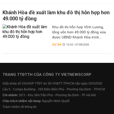
Khánh Hòa đề xuất làm khu đô thị hỗn hợp hơn
49.000 tỷ đồng
Khu đô thị hỗn hợp Vĩnh Lương,
tổng vốn hơn 49.000 tỷ đồng vừa
được UBND Khánh Hòa trình...
DỰ ÁN
15:04 | 07/08/2026
TRANG TTĐTTH CỦA CÔNG TY VIETNEWSCORP
Giấy phép số 3324/GP-TTĐT do Sở VH&TT TPHCM cấp ngày 20/3/2026
Lầu 5 - Compa Building - 293 Điện Biên Phủ - Phường Gia Định - TP.HCM
Chi nhánh:
Số 5 - Khu 38A Trần Phú - Phường Ba Đình - TP. Hà Nội
Chịu trách nhiệm nội dung:
Nguyễn Minh Quyết
Trách nhiệm về thông tin