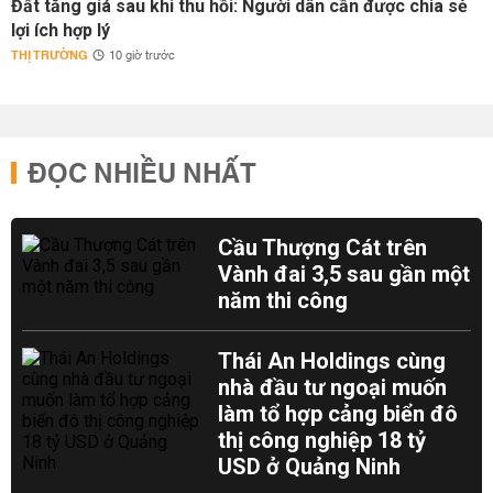
Đất tăng giá sau khi thu hồi: Người dân cần được chia sẻ
lợi ích hợp lý
THỊ TRƯỜNG
10 giờ trước
ĐỌC NHIỀU NHẤT
Cầu Thượng Cát trên
Vành đai 3,5 sau gần một
năm thi công
Thái An Holdings cùng
nhà đầu tư ngoại muốn
làm tổ hợp cảng biển đô
thị công nghiệp 18 tỷ
USD ở Quảng Ninh