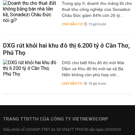
Trong qúy II, doanh thu mảng lõi cho
thuê khu công nghiệp của Sonadezi
Châu Đức giảm 84% còn 26 tỷ...
CHỦ ĐẦU TƯ
13 giờ trước
DXG rút khỏi hai khu đô thị 6.200 tỷ ở Cần Thơ,
Phú Thọ
DXG cho biết Khu đô thị mới Mái
Dầm và Khu đô thị mới tại xã Bá
Hiến không còn phù hợp với...
CHỦ ĐẦU TƯ
18 giờ trước
TRANG TTĐTTH CỦA CÔNG TY VIETNEWSCORP
Giấy phép số 3324/GP-TTĐT do Sở VH&TT TPHCM cấp ngày 20/3/2026