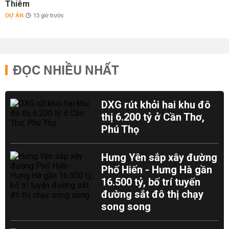
Thiêm
DỰ ÁN
13 giờ trước
ĐỌC NHIỀU NHẤT
DXG rút khỏi hai khu đô
thị 6.200 tỷ ở Cần Thơ,
Phú Thọ
Hưng Yên sắp xây đường
Phố Hiến - Hưng Hà gần
16.500 tỷ, bố trí tuyến
đường sắt đô thị chạy
song song