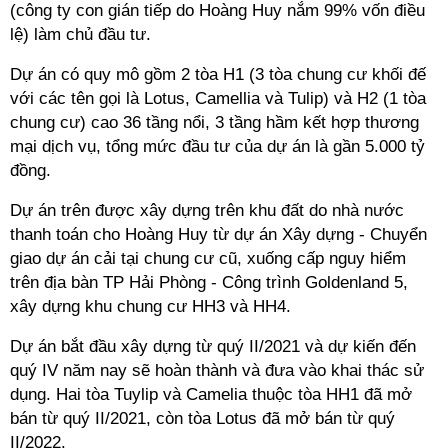
(công ty con gián tiếp do Hoàng Huy nắm 99% vốn điều
lệ) làm chủ đầu tư.
Dự án có quy mô gồm 2 tòa H1 (3 tòa chung cư khối đế
với các tên gọi là Lotus, Camellia và Tulip) và H2 (1 tòa
chung cư) cao 36 tầng nổi, 3 tầng hầm kết hợp thương
mại dịch vụ, tổng mức đầu tư của dự án là gần 5.000 tỷ
đồng.
Dự án trên được xây dựng trên khu đất do nhà nước
thanh toán cho Hoàng Huy từ dự án Xây dựng - Chuyển
giao dự án cải tại chung cư cũ, xuống cấp nguy hiểm
trên địa bàn TP Hải Phòng - Công trình Goldenland 5,
xây dựng khu chung cư HH3 và HH4.
Dự án bắt đầu xây dựng từ quý II/2021 và dự kiến đến
quý IV năm nay sẽ hoàn thành và đưa vào khai thác sử
dụng. Hai tòa Tuylip và Camelia thuộc tòa HH1 đã mở
bán từ quý II/2021, còn tòa Lotus đã mở bán từ quý
II/2022.