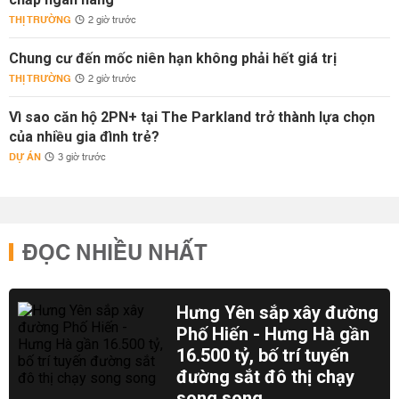
THỊ TRƯỜNG
2 giờ trước
Chung cư đến mốc niên hạn không phải hết giá trị
THỊ TRƯỜNG
2 giờ trước
Vì sao căn hộ 2PN+ tại The Parkland trở thành lựa chọn
của nhiều gia đình trẻ?
DỰ ÁN
3 giờ trước
ĐỌC NHIỀU NHẤT
Hưng Yên sắp xây đường
Phố Hiến - Hưng Hà gần
16.500 tỷ, bố trí tuyến
đường sắt đô thị chạy
song song