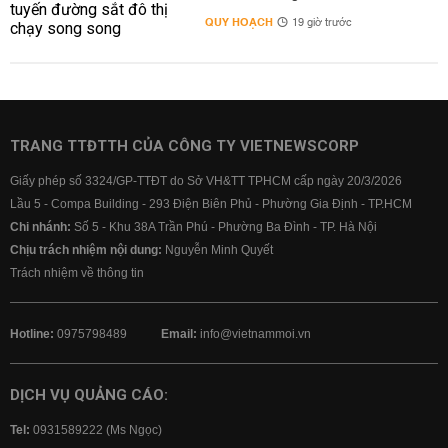
QUY HOẠCH
19 giờ trước
TRANG TTĐTTH CỦA CÔNG TY VIETNEWSCORP
Giấy phép số 3324/GP-TTĐT do Sở VH&TT TPHCM cấp ngày 20/3/2026
Lầu 5 - Compa Building - 293 Điện Biên Phủ - Phường Gia Định - TP.HCM
Chi nhánh:
Số 5 - Khu 38A Trần Phú - Phường Ba Đình - TP. Hà Nội
Chịu trách nhiệm nội dung:
Nguyễn Minh Quyết
Trách nhiệm về thông tin
Hotline:
0975798489
Email:
info@vietnammoi.vn
DỊCH VỤ QUẢNG CÁO:
Tel:
0931589222 (Ms Ngọc)