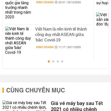
năm 2020
KINH DOANH
22:41 | 22/12/2020
Việt Nam là nền kinh tế thành
công duy nhất ASEAN giữa
'bão' Covid-19
KINH DOANH
11:17 | 20/11/2020
CÙNG CHUYÊN MỤC
Giá vé máy bay sau Tết
2021 có nhiều chênh