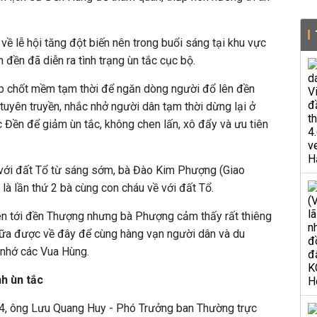
về lễ hội tăng đột biến nên trong buổi sáng tại khu vực
đền đã diễn ra tình trạng ùn tắc cục bộ.
p chốt mềm tạm thời để ngăn dòng người đổ lên đền
 tuyên truyền, nhắc nhở người dân tạm thời dừng lại ở
 Đền để giảm ùn tắc, không chen lấn, xô đẩy và ưu tiên
với đất Tổ từ sáng sớm, bà Đào Kim Phượng (Giao
là lần thứ 2 bà cùng con cháu về với đất Tổ.
lên tới đền Thượng nhưng bà Phượng cảm thấy rất thiêng
 nữa được về đây để cùng hàng vạn người dân và du
nhớ các Vua Hùng.
nh ùn tắc
2-4, ông Lưu Quang Huy - Phó Trưởng ban Thường trực