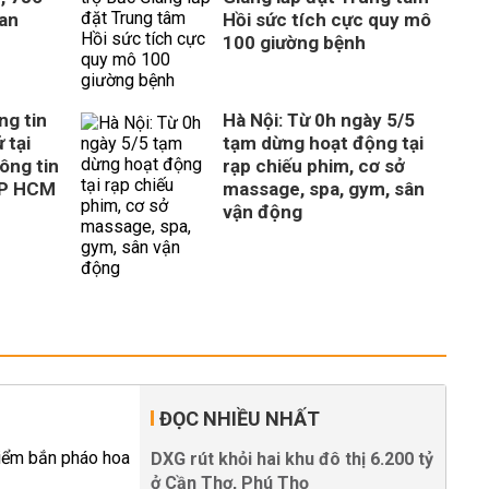
uan
Hồi sức tích cực quy mô
100 giường bệnh
ng tin
Hà Nội: Từ 0h ngày 5/5
 tại
tạm dừng hoạt động tại
ông tin
rạp chiếu phim, cơ sở
TP HCM
massage, spa, gym, sân
vận động
ĐỌC NHIỀU NHẤT
DXG rút khỏi hai khu đô thị 6.200 tỷ
ở Cần Thơ, Phú Thọ