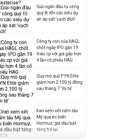
Giải ngân đầu tư công
quý III: Khi các siêu dự
án áp sát 'vạch đích'
Công ty con của HAGL
chốt ngày IPO gần 19
triệu cp với giá gấp hơn
4 lần cổ phiếu HAG
Quy mô quỹ PYN Elite
giảm hơn 2.100 tỷ đồng
sau tháng 7 ‘tồi tệ’
Iran xem xét cấm tàu
Mỹ qua eo biển
Hormuz, giá dầu bật
tăng trở lại