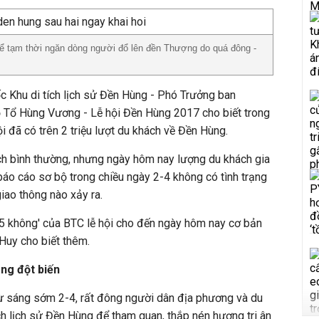
ể tạm thời ngăn dòng người đổ lên đền Thượng do quá đông -
 Khu di tích lịch sử Đền Hùng - Phó Trưởng ban
 Tổ Hùng Vương - Lễ hội Đền Hùng 2017 cho biết trong
ội đã có trên 2 triệu lượt du khách về Đền Hùng.
ch bình thường, nhưng ngày hôm nay lượng du khách gia
 báo cáo sơ bộ trong chiều ngày 2-4 không có tình trạng
 giao thông nào xảy ra.
 '5 không' của BTC lễ hội cho đến ngày hôm nay cơ bản
 Huy cho biết thêm.
ng đột biến
từ sáng sớm 2-4, rất đông người dân địa phương và du
ch lịch sử Đền Hùng để tham quan, thắp nén hương tri ân