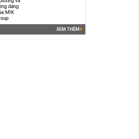
XEM THÊM
Top 20+ hình ảnh về Giỗ tổ
Hùng Vương đẹp và đáng