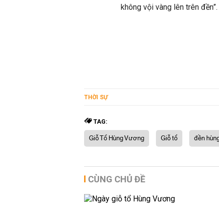
không vội vàng lên trên đền”.
THỜI SỰ
TAG:
Giỗ Tổ Hùng Vương
Giỗ tổ
đền hùn
CÙNG CHỦ ĐỀ