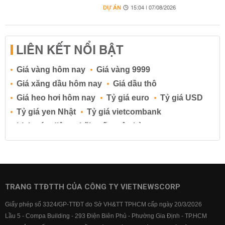
DỰ ÁN
15:04 | 07/08/2026
LIÊN KẾT NỔI BẬT
Giá vàng hôm nay
Giá vàng 9999
Giá xăng dầu hôm nay
Giá dầu thô
Giá heo hơi hôm nay
Tỷ giá euro
Tỷ giá USD
Tỷ giá yen Nhật
Tỷ giá vietcombank
Lịch cúp điện
Lãi suất ngân hàng
Lãi suất tiết kiệm
Lãi suất tiền gửi
Lãi suất ngân hàng Agribank
Lãi suất ngân hàng Sacombank
Lãi suất ngân hàng BIDV
TRANG TTĐTTH CỦA CÔNG TY VIETNEWSCORP
Lãi suất ngân hàng Vietinbank
Giấy phép số 3324/GP-TTĐT do Sở VH&TT TPHCM cấp ngày 20/3/2026
Lãi suất ngân hàng Vietcombank
Lầu 5 - Compa Building - 293 Điện Biên Phủ - Phường Gia Định - TP.HCM