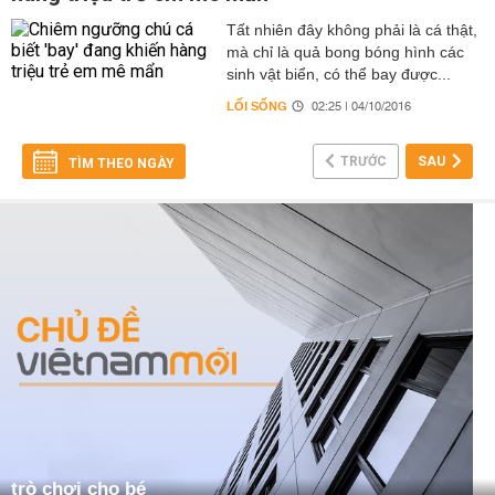
Tất nhiên đây không phải là cá thật,
mà chỉ là quả bong bóng hình các
sinh vật biển, có thể bay được...
LỐI SỐNG
02:25 | 04/10/2016
TRƯỚC
SAU
TÌM THEO NGÀY
trò chơi cho bé