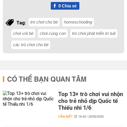
0
Chia sẻ
trò chơi cho bé
homeschooling
Tag:
chơi với bé
chơi cùng con
trò chơi phát triển trí tuệ
các trò chơi cho bé
CÓ THỂ BẠN QUAN TÂM
Top 13+ trò chơi vui nhộn
cho trẻ nhỏ dịp Quốc tế
Thiếu nhi 1/6
CẦN BIẾT
16:40 | 20/05/2025