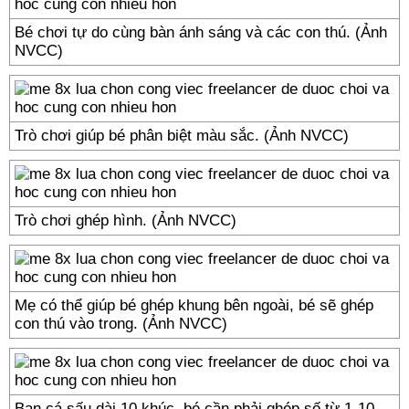
Bé chơi tự do cùng bàn ánh sáng và các con thú. (Ảnh
NVCC)
Trò chơi giúp bé phân biệt màu sắc. (Ảnh NVCC)
Trò chơi ghép hình. (Ảnh NVCC)
Mẹ có thể giúp bé ghép khung bên ngoài, bé sẽ ghép
con thú vào trong. (Ảnh NVCC)
Bạn cá sấu dài 10 khúc, bé cần phải ghép số từ 1-10