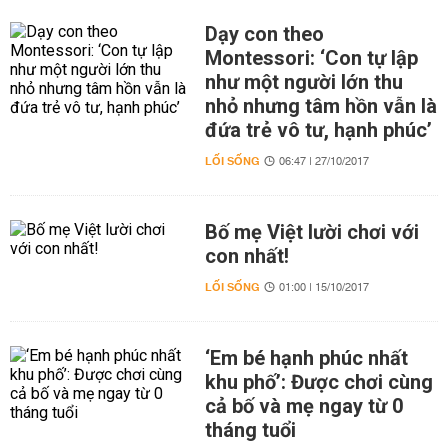
Dạy con theo
Montessori: ‘Con tự lập
như một người lớn thu
nhỏ nhưng tâm hồn vẫn là
đứa trẻ vô tư, hạnh phúc’
LỐI SỐNG
06:47 | 27/10/2017
Bố mẹ Việt lười chơi với
con nhất!
LỐI SỐNG
01:00 | 15/10/2017
‘Em bé hạnh phúc nhất
khu phố’: Được chơi cùng
cả bố và mẹ ngay từ 0
tháng tuổi