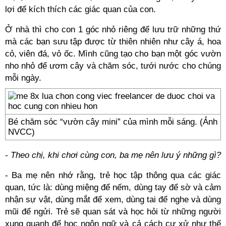
lợi để kích thích các giác quan của con.
Ở nhà thì cho con 1 góc nhỏ riêng để lưu trữ những thứ
mà các bạn sưu tập được từ thiên nhiên như cây á, hoa
cỏ, viên đá, vỏ ốc. Mình cũng tạo cho bạn một góc vườn
nho nhỏ để ươm cây và chăm sóc, tưới nước cho chúng
mỗi ngày.
Bé chăm sóc “vườn cây mini” của mình mỗi sáng. (Ảnh
NVCC)
- Theo chị, khi chơi cùng con, ba mẹ nên lưu ý những gì?
- Ba mẹ nên nhớ rằng, trẻ học tập thông qua các giác
quan, tức là: dùng miệng để nếm, dùng tay để sờ và cảm
nhận sự vật, dùng mắt để xem, dùng tai để nghe và dùng
mũi để ngửi. Trẻ sẽ quan sát và học hỏi từ những người
xung quanh để học ngôn ngữ và cả cách cư xử như thế