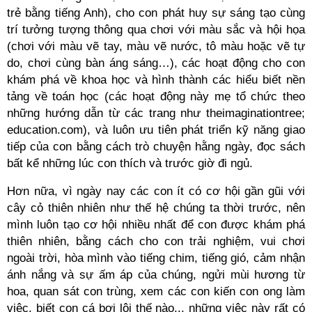
trẻ bằng tiếng Anh), cho con phát huy sự sáng tạo cùng
trí tưởng tượng thông qua chơi với màu sắc và hội họa
(chơi với màu vẽ tay, màu vẽ nước, tô màu hoặc vẽ tự
do, chơi cùng bàn áng sáng…), các hoạt động cho con
khám phá về khoa học và hình thành các hiểu biết nền
tảng về toán học (các hoạt động này mẹ tổ chức theo
những hướng dẫn từ các trang như theimaginationtree;
education.com), và luôn ưu tiên phát triển kỹ năng giao
tiếp của con bằng cách trò chuyện hằng ngày, đọc sách
bất kể những lúc con thích và trước giờ đi ngủ.
Hơn nữa, vì ngày nay các con ít có cơ hội gần gũi với
cây cỏ thiên nhiên như thế hệ chúng ta thời trước, nên
mình luôn tạo cơ hội nhiều nhất để con được khám phá
thiên nhiên, bằng cách cho con trải nghiệm, vui chơi
ngoài trời, hòa mình vào tiếng chim, tiếng gió, cảm nhận
ánh nắng và sự ấm áp của chúng, ngửi mùi hương từ
hoa, quan sát con trùng, xem các con kiến con ong làm
việc, biết con cá bơi lội thế nào... những việc này rất có