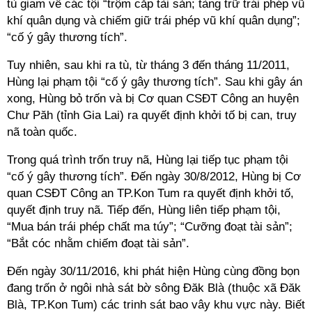
tù giam về các tội “trộm cắp tài sản; tàng trữ trái phép vũ
khí quân dụng và chiếm giữ trái phép vũ khí quân dụng”;
“cố ý gây thương tích”.
Tuy nhiên, sau khi ra tù, từ tháng 3 đến tháng 11/2011,
Hùng lại phạm tội “cố ý gây thương tích”. Sau khi gây án
xong, Hùng bỏ trốn và bị Cơ quan CSĐT Công an huyện
Chư Păh (tỉnh Gia Lai) ra quyết định khởi tố bị can, truy
nã toàn quốc.
Trong quá trình trốn truy nã, Hùng lại tiếp tục phạm tội
“cố ý gây thương tích”. Đến ngày 30/8/2012, Hùng bị Cơ
quan CSĐT Công an TP.Kon Tum ra quyết định khởi tố,
quyết định truy nã. Tiếp đến, Hùng liên tiếp phạm tội,
“Mua bán trái phép chất ma túy”; “Cưỡng đoạt tài sản”;
“Bắt cóc nhằm chiếm đoạt tài sản”.
Đến ngày 30/11/2016, khi phát hiện Hùng cùng đồng bọn
đang trốn ở ngôi nhà sát bờ sông Đăk Blà (thuộc xã Đăk
Blà, TP.Kon Tum) các trinh sát bao vây khu vực này. Biết