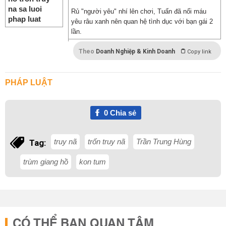
Rủ "người yêu" nhí lên chơi, Tuấn đã nổi máu
yêu râu xanh nên quan hệ tình dục với bạn gái 2
lần.
Theo
Doanh Nghiệp & Kinh Doanh
Copy link
PHÁP LUẬT
0
Chia sẻ
truy nã
trốn truy nã
Trần Trung Hùng
Tag:
trùm giang hồ
kon tum
CÓ THỂ BẠN QUAN TÂM