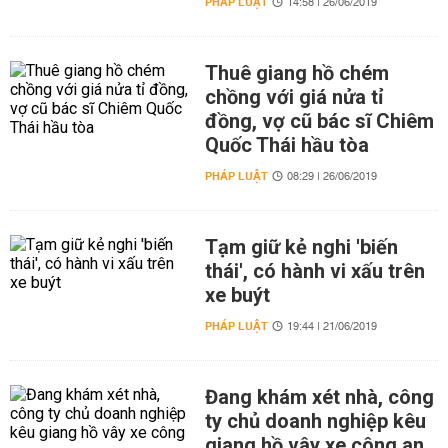
PHÁP LUẬT
14:58 | 26/06/2019
Thuê giang hồ chém
chồng với giá nửa tỉ
đồng, vợ cũ bác sĩ Chiêm
Quốc Thái hầu tòa
PHÁP LUẬT
08:29 | 26/06/2019
Tạm giữ kẻ nghi 'biến
thái', có hành vi xấu trên
xe buýt
PHÁP LUẬT
19:44 | 21/06/2019
Đang khám xét nhà, công
ty chủ doanh nghiệp kêu
giang hồ vây xe công an