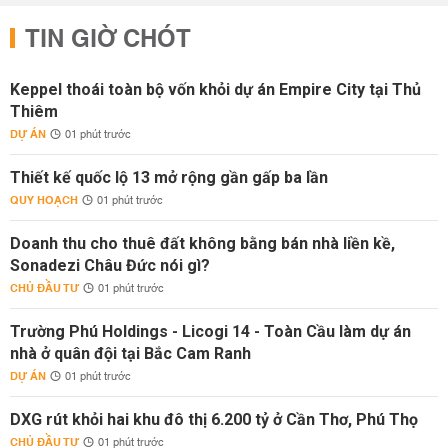
TIN GIỜ CHÓT
Keppel thoái toàn bộ vốn khỏi dự án Empire City tại Thủ
Thiêm
DỰ ÁN
01 phút trước
Thiết kế quốc lộ 13 mở rộng gần gấp ba lần
QUY HOẠCH
01 phút trước
Doanh thu cho thuê đất không bằng bán nhà liền kề,
Sonadezi Châu Đức nói gì?
CHỦ ĐẦU TƯ
01 phút trước
Trường Phú Holdings - Licogi 14 - Toàn Cầu làm dự án
nhà ở quân đội tại Bắc Cam Ranh
DỰ ÁN
01 phút trước
DXG rút khỏi hai khu đô thị 6.200 tỷ ở Cần Thơ, Phú Thọ
CHỦ ĐẦU TƯ
01 phút trước