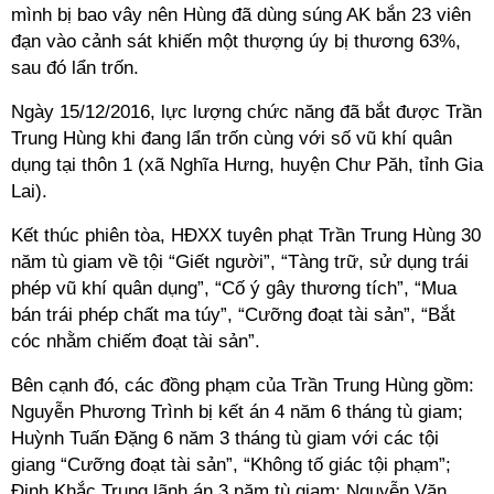
mình bị bao vây nên Hùng đã dùng súng AK bắn 23 viên
đạn vào cảnh sát khiến một thượng úy bị thương 63%,
sau đó lẩn trốn.
Ngày 15/12/2016, lực lượng chức năng đã bắt được Trần
Trung Hùng khi đang lẩn trốn cùng với số vũ khí quân
dụng tại thôn 1 (xã Nghĩa Hưng, huyện Chư Păh, tỉnh Gia
Lai).
Kết thúc phiên tòa, HĐXX tuyên phạt Trần Trung Hùng 30
năm tù giam về tội “Giết người”, “Tàng trữ, sử dụng trái
phép vũ khí quân dụng”, “Cố ý gây thương tích”, “Mua
bán trái phép chất ma túy”, “Cưỡng đoạt tài sản”, “Bắt
cóc nhằm chiếm đoạt tài sản”.
Bên cạnh đó, các đồng phạm của Trần Trung Hùng gồm:
Nguyễn Phương Trình bị kết án 4 năm 6 tháng tù giam;
Huỳnh Tuấn Đặng 6 năm 3 tháng tù giam với các tội
giang “Cưỡng đoạt tài sản”, “Không tố giác tội phạm”;
Đinh Khắc Trung lãnh án 3 năm tù giam; Nguyễn Văn