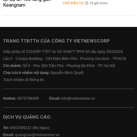
CHỦ ĐẦU TƯ
19 giờ trước
TRANG TTĐTTH CỦA CÔNG TY VIETNEWSCORP
Giấy phép số 3324/GP-TTĐT do Sở VH&TT TPHCM cấp ngày 20/3/2026
Lầu 5 - Compa Building - 293 Điện Biên Phủ - Phường Gia Định - TP.HCM
Chi nhánh:
Số 5 - Khu 38A Trần Phú - Phường Ba Đình - TP. Hà Nội
Chịu trách nhiệm nội dung:
Nguyễn Minh Quyết
Trách nhiệm về thông tin
Hotline:
0975798489
Email:
info@vietnammoi.vn
DỊCH VỤ QUẢNG CÁO:
Tel:
0931589222 (Ms Ngọc)
Email:
quangcao@vietnammoi.vn