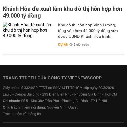
Khánh Hòa đề xuất làm khu đô thị hỗn hợp hơn
49.000 tỷ đồng
Khu đô thị hỗn hợp Vĩnh Lương,
tổng vốn hơn 49.000 tỷ đồng vừa
được UBND Khánh Hòa trình...
DỰ ÁN
3 giờ trước
TRANG TTĐTTH CỦA CÔNG TY VIETNEWSCORP
Giấy phép số 3324/GP-TTĐT do Sở VH&TT TPHCM cấp ngày 20/3/2026
Lầu 5 - Compa Building - 293 Điện Biên Phủ - Phường Gia Định - TP.HCM
Chi nhánh:
Số 5 - Khu 38A Trần Phú - Phường Ba Đình - TP. Hà Nội
Chịu trách nhiệm nội dung:
Nguyễn Minh Quyết
Trách nhiệm về thông tin