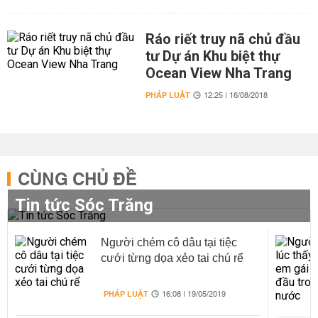
Ráo riết truy nã chủ đầu
tư Dự án Khu biệt thự
Ocean View Nha Trang
PHÁP LUẬT
12:25 | 16/08/2018
CÙNG CHỦ ĐỀ
Tin tức Sóc Trăng
Người chém cô dâu tại tiệc
cưới từng dọa xẻo tai chú rể
PHÁP LUẬT
16:08 | 19/05/2019