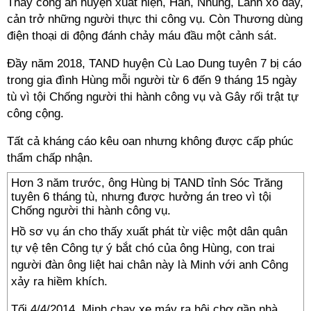
Thấy công an huyện xuất hiện, Hân, Nhung, Lành xô đẩy,
cản trở những người thực thi công vụ. Còn Thương dùng
điện thoại di động đánh chảy máu đầu một cảnh sát.
Đầy năm 2018, TAND huyện Cù Lao Dung tuyên 7 bị cáo
trong gia đình Hùng mỗi người từ 6 đến 9 tháng 15 ngày
tù vì tội Chống người thi hành công vụ và Gây rối trật tự
công cộng.
Tất cả kháng cáo kêu oan nhưng không được cấp phúc
thẩm chấp nhận.
Hơn 3 năm trước, ông Hùng bị TAND tỉnh Sóc Trăng
tuyên 6 tháng tù, nhưng được hưởng án treo vì tội
Chống người thi hành công vụ.
Hồ sơ vụ án cho thấy xuất phát từ việc một dân quân
tự vệ tên Công tự ý bắt chó của ông Hùng, con trai
người đàn ông liệt hai chân này là Minh với anh Công
xảy ra hiềm khích.
Tối 4/4/2014, Minh chạy xe máy ra hội chợ gần nhà