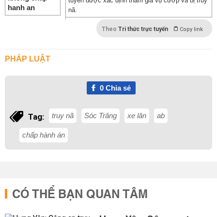
tuyển được xác định tham gia vụ cướp và bị truy
nã.
Theo
Tri thức trực tuyến
Copy link
PHÁP LUẬT
0
Chia sẻ
truy nã
Sóc Trăng
xe lăn
ab
Tag:
chấp hành án
CÓ THỂ BẠN QUAN TÂM