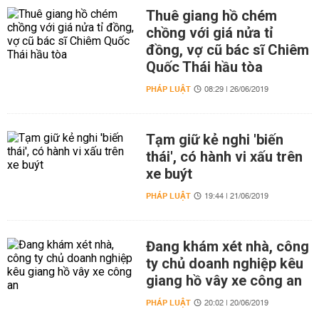
Thuê giang hồ chém
chồng với giá nửa tỉ
đồng, vợ cũ bác sĩ Chiêm
Quốc Thái hầu tòa
PHÁP LUẬT
08:29 | 26/06/2019
Tạm giữ kẻ nghi 'biến
thái', có hành vi xấu trên
xe buýt
PHÁP LUẬT
19:44 | 21/06/2019
Đang khám xét nhà, công
ty chủ doanh nghiệp kêu
giang hồ vây xe công an
PHÁP LUẬT
20:02 | 20/06/2019