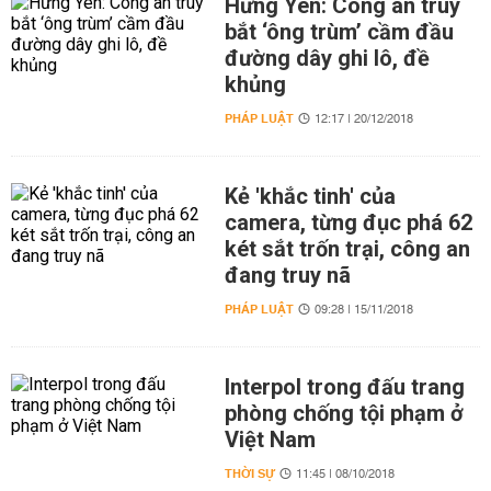
Hưng Yên: Công an truy
bắt ‘ông trùm’ cầm đầu
đường dây ghi lô, đề
khủng
PHÁP LUẬT
12:17 | 20/12/2018
Kẻ 'khắc tinh' của
camera, từng đục phá 62
két sắt trốn trại, công an
đang truy nã
PHÁP LUẬT
09:28 | 15/11/2018
Interpol trong đấu trang
phòng chống tội phạm ở
Việt Nam
THỜI SỰ
11:45 | 08/10/2018