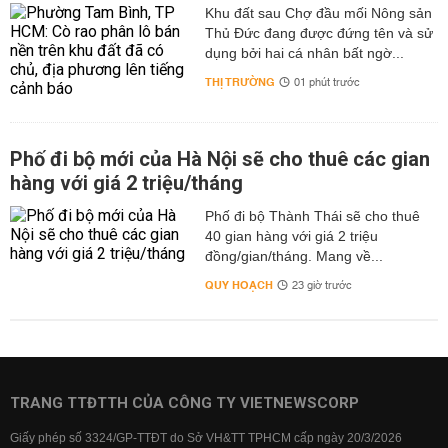
Khu đất sau Chợ đầu mối Nông sản
Thủ Đức đang được đứng tên và sử
dụng bởi hai cá nhân bất ngờ...
THỊ TRƯỜNG
01 phút trước
Phố đi bộ mới của Hà Nội sẽ cho thuê các gian
hàng với giá 2 triệu/tháng
Phố đi bộ Thành Thái sẽ cho thuê
40 gian hàng với giá 2 triệu
đồng/gian/tháng. Mang về...
QUY HOẠCH
23 giờ trước
TRANG TTĐTTH CỦA CÔNG TY VIETNEWSCORP
Giấy phép số 3324/GP-TTĐT do Sở VH&TT TPHCM cấp ngày 20/3/2026