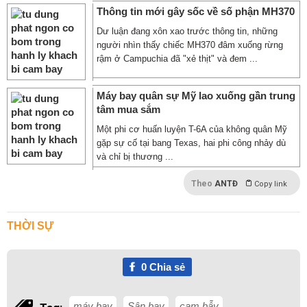
Thông tin mới gây sốc về số phận MH370
Dư luận đang xôn xao trước thông tin, những
người nhìn thấy chiếc MH370 đâm xuống rừng
rậm ở Campuchia đã "xẻ thịt" và đem ...
Máy bay quân sự Mỹ lao xuống gần trung
tâm mua sắm
Một phi cơ huấn luyện T-6A của không quân Mỹ
gặp sự cố tại bang Texas, hai phi công nhảy dù
và chỉ bị thương ...
Theo
ANTĐ
Copy link
THỜI SỰ
0
Chia sẻ
máy bay
Sân bay
cạm bẫy