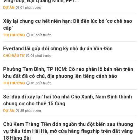
Vingroup, Đại Quang Minh, FPT...
DỰ ÁN
01 phút trước
Xây lại chung cư hết niên hạn: Đã đến lúc bỏ 'cơ chế bao
cấp'
THỊ TRƯỜNG
01 phút trước
Everland lãi gấp đôi cùng kỳ nhờ dự án Vân Đồn
CHỦ ĐẦU TƯ
01 phút trước
Phường Tam Bình, TP HCM: Cò rao phân lô bán nền trên
khu đất đã có chủ, địa phương lên tiếng cảnh báo
THỊ TRƯỜNG
01 phút trước
Sẽ 'đập đi xây lại' hai tòa nhà Chợ Xanh, Nam Định thành
chung cư cho thuê 15 tầng
DỰ ÁN
35 phút trước
Chủ Kem Tràng Tiền đón nguồn thu đột biến sau thương
vụ thâu tóm Hải Hà, mở cửa hàng flagship trên đất vàng
18 Hàng Bài