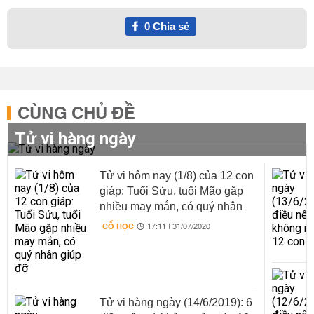
0
Chia sẻ
CÙNG CHỦ ĐỀ
Tử vi hàng ngày
Tử vi hôm nay (1/8) của 12 con
giáp: Tuổi Sửu, tuổi Mão gặp
nhiều may mắn, có quý nhân
giúp đỡ
CỔ HỌC
17:11 | 31/07/2020
Tử vi hàng ngày (14/6/2019): 6