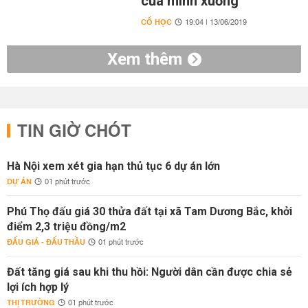
của mình xuống
CỔ HỌC
19:04 | 13/06/2019
Xem thêm
TIN GIỜ CHÓT
Hà Nội xem xét gia hạn thủ tục 6 dự án lớn
DỰ ÁN
01 phút trước
Phú Thọ đấu giá 30 thửa đất tại xã Tam Dương Bắc, khởi
điểm 2,3 triệu đồng/m2
ĐẤU GIÁ - ĐẤU THẦU
01 phút trước
Đất tăng giá sau khi thu hồi: Người dân cần được chia sẻ
lợi ích hợp lý
THỊ TRƯỜNG
01 phút trước