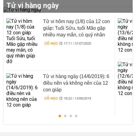
Tử vi hàng ngày
Tử vi hôm nay (1/8) của 12 con
giáp: Tuổi Sửu, tuổi Mão gặp
nhiều may mắn, có quý nhân
giúp đỡ
CỔ HỌC
17:11 | 31/07/2020
Tử vi hàng ngày (14/6/2019): 6
điều nên và không nên của 12
con giáp
CỔ HỌC
18:22 | 13/06/2019