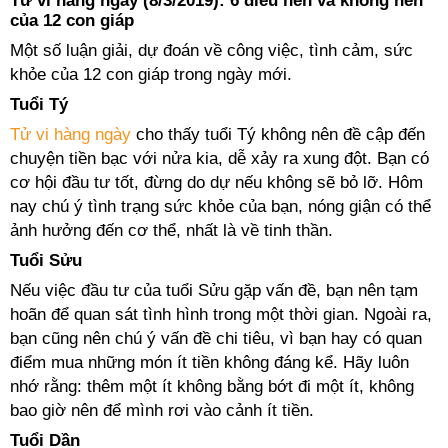
Tử vi hàng ngày (8/3/2019): 6 điều nên và không nên
của 12 con giáp
Một số luận giải, dự đoán về công việc, tình cảm, sức
khỏe của 12 con giáp trong ngày mới.
Tuổi Tý
Tử vi hàng ngày
cho thấy tuổi Tý không nên đề cập đến
chuyện tiền bạc với nửa kia, dễ xảy ra xung đột. Bạn có
cơ hội đầu tư tốt, đừng do dự nếu không sẽ bỏ lỡ. Hôm
nay chú ý tình trạng sức khỏe của bạn, nóng giận có thể
ảnh hưởng đến cơ thể, nhất là về tinh thần.
Tuổi Sửu
Nếu việc đầu tư của tuổi Sửu gặp vấn đề, bạn nên tạm
hoãn để quan sát tình hình trong một thời gian. Ngoài ra,
bạn cũng nên chú ý vấn đề chi tiêu, vì bạn hay có quan
điểm mua những món ít tiền không đáng kể. Hãy luôn
nhớ rằng: thêm một ít không bằng bớt đi một ít, không
bao giờ nên để mình rơi vào cảnh ít tiền.
Tuổi Dần