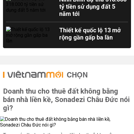
tỷ tiền sử dụng đất 5
năm tới
Thiết kế quốc lộ 13 mở
rộng gần gấp ba lần
CHỌN
Doanh thu cho thuê đất không bằng
bán nhà liền kề, Sonadezi Châu Đức nói
gì?