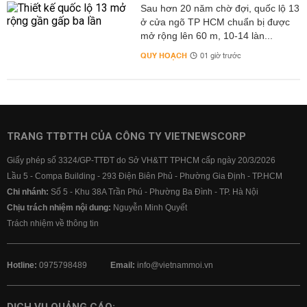
Sau hơn 20 năm chờ đợi, quốc lộ 13
ở cửa ngõ TP HCM chuẩn bị được
mở rộng lên 60 m, 10-14 làn...
QUY HOẠCH
01 giờ trước
TRANG TTĐTTH CỦA CÔNG TY VIETNEWSCORP
Giấy phép số 3324/GP-TTĐT do Sở VH&TT TPHCM cấp ngày 20/3/2026
Lầu 5 - Compa Building - 293 Điện Biên Phủ - Phường Gia Định - TP.HCM
Chi nhánh:
Số 5 - Khu 38A Trần Phú - Phường Ba Đình - TP. Hà Nội
Chịu trách nhiệm nội dung:
Nguyễn Minh Quyết
Trách nhiệm về thông tin
Hotline:
0975798489
Email:
info@vietnammoi.vn