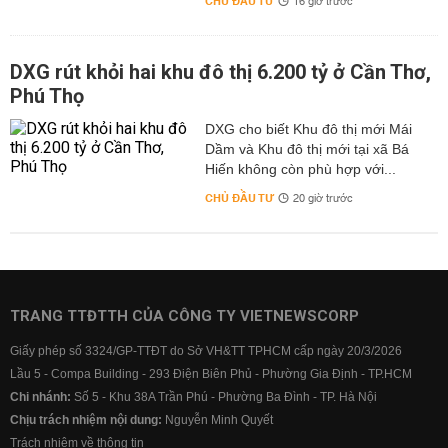
CHỦ ĐẦU TƯ
16 giờ trước
DXG rút khỏi hai khu đô thị 6.200 tỷ ở Cần Thơ,
Phú Thọ
DXG cho biết Khu đô thị mới Mái
Dầm và Khu đô thị mới tại xã Bá
Hiến không còn phù hợp với...
CHỦ ĐẦU TƯ
20 giờ trước
TRANG TTĐTTH CỦA CÔNG TY VIETNEWSCORP
Giấy phép số 3324/GP-TTĐT do Sở VH&TT TPHCM cấp ngày 20/3/2026
Lầu 5 - Compa Building - 293 Điện Biên Phủ - Phường Gia Định - TP.HCM
Chi nhánh:
Số 5 - Khu 38A Trần Phú - Phường Ba Đình - TP. Hà Nội
Chịu trách nhiệm nội dung:
Nguyễn Minh Quyết
Trách nhiệm về thông tin