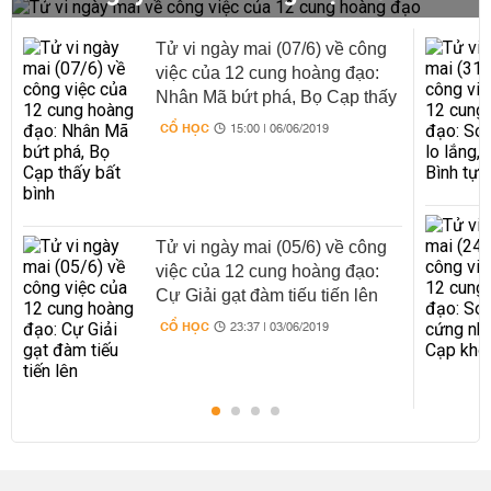
Tử vi ngày mai (07/6) về công
việc của 12 cung hoàng đạo:
Nhân Mã bứt phá, Bọ Cạp thấy
bất bình
CỔ HỌC
15:00 | 06/06/2019
Tử vi ngày mai (05/6) về công
việc của 12 cung hoàng đạo:
Cự Giải gạt đàm tiếu tiến lên
CỔ HỌC
23:37 | 03/06/2019