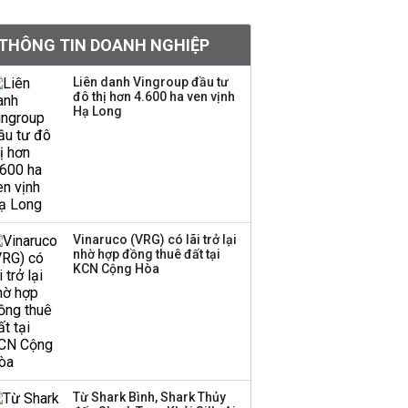
tỷ lệ 1:1 để tăng thanh
khoản
THÔNG TIN DOANH NGHIỆP
Sau nhịp điều chỉnh
Liên danh Vingroup đầu tư
đô thị hơn 4.600 ha ven vịnh
mạnh, CTCK nhìn thấy
Hạ Long
cơ hội ở nhóm cổ phiếu
nào?
Một thương hiệu thời
trang Việt đóng cửa
sau 5 năm hoạt động,
thanh lý toàn bộ cửa
Vinaruco (VRG) có lãi trở lại
nhờ hợp đồng thuê đất tại
hàng
KCN Cộng Hòa
Sau tháng 7 bán ròng
hơn 12.000 tỷ đồng,
khối ngoại đảo chiều
gom hơn 2.000 tỷ đồng
Từ Shark Bình, Shark Thủy
Công ty 100 tỷ của