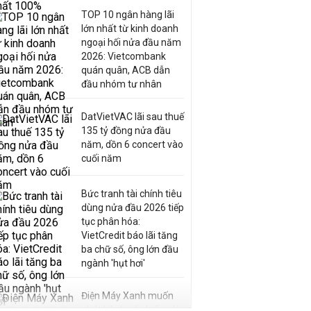
TOP 10 ngân hàng lãi
lớn nhất từ kinh doanh
ngoại hối nửa đầu năm
2026: Vietcombank
quán quân, ACB dẫn
đầu nhóm tư nhân
DatVietVAC lãi sau thuế
135 tỷ đồng nửa đầu
năm, dồn 6 concert vào
cuối năm
Bức tranh tài chính tiêu
dùng nửa đầu 2026 tiếp
tục phân hóa:
VietCredit báo lãi tăng
ba chữ số, ông lớn đầu
ngành 'hụt hơi'
Điện Máy Xanh muốn
phát hành cổ phiếu với