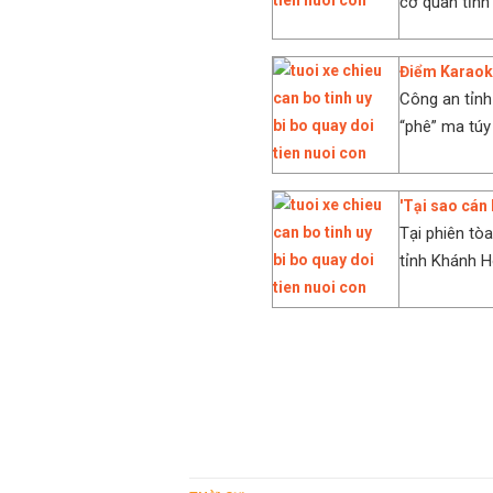
cơ quan tỉnh 
Điểm Karaoke
Công an tỉnh
“phê” ma túy
'Tại sao cán 
Tại phiên tò
tỉnh Khánh H