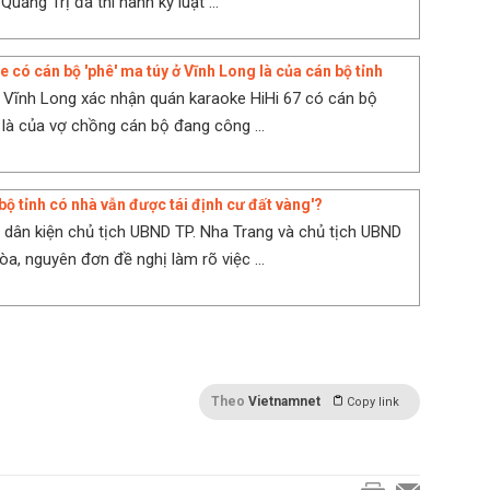
Quảng Trị đã thi hành kỷ luật ...
 có cán bộ 'phê' ma túy ở Vĩnh Long là của cán bộ tỉnh
 Vĩnh Long xác nhận quán karaoke HiHi 67 có cán bộ
 là của vợ chồng cán bộ đang công ...
bộ tỉnh có nhà vẫn được tái định cư đất vàng'?
a dân kiện chủ tịch UBND TP. Nha Trang và chủ tịch UBND
òa, nguyên đơn đề nghị làm rõ việc ...
Theo
Vietnamnet
Copy link