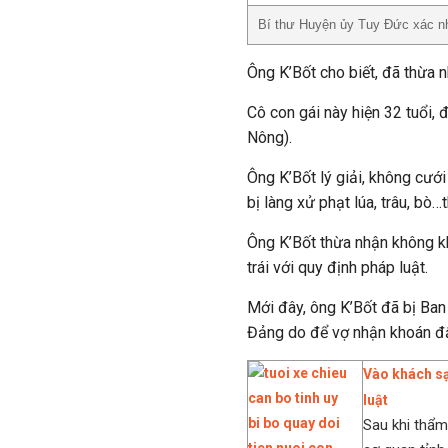
Bí thư Huyện ủy Tuy Đức xác nhậ
Ông K’Bốt cho biết, đã thừa 
Cô con gái này hiện 32 tuổi,
Nông).
Ông K’Bốt lý giải, không cướ
bị làng xử phạt lúa, trâu, b
Ông K’Bốt thừa nhận không kha
trái với quy định pháp luật.
Mới đây, ông K’Bốt đã bị Ban
Đảng do để vợ nhận khoán đất
Vào khách sạ
luật
Sau khi thẩm