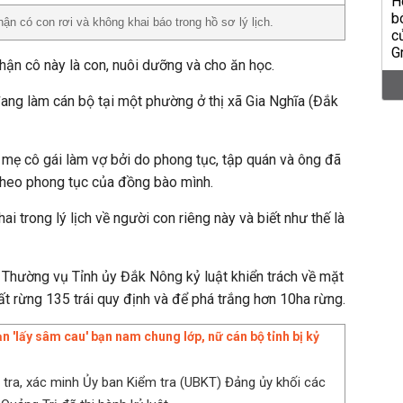
n có con rơi và không khai báo trong hồ sơ lý lịch.
nhận cô này là con, nuôi dưỡng và cho ăn học.
 đang làm cán bộ tại một phường ở thị xã Gia Nghĩa (Đắk
i mẹ cô gái làm vợ bởi do phong tục, tập quán và ông đã
ò…theo phong tục của đồng bào mình.
i trong lý lịch về người con riêng này và biết như thế là
 Thường vụ Tỉnh ủy Đắk Nông kỷ luật khiển trách về mặt
 rừng 135 trái quy định và để phá trắng hơn 10ha rừng.
n 'lấy sâm cau' bạn nam chung lớp, nữ cán bộ tỉnh bị kỷ
 tra, xác minh Ủy ban Kiểm tra (UBKT) Đảng ủy khối các