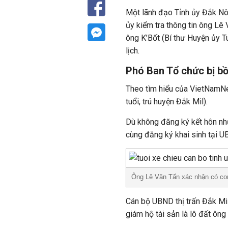
Một lãnh đạo Tỉnh ủy Đắk Nô
ủy kiểm tra thông tin ông Lê
ông K’Bốt (Bí thư Huyện ủy T
lịch.
Phó Ban Tổ chức bị bồ
Theo tìm hiểu của VietNamNet
tuổi, trú huyện Đắk Mil).
Dù không đăng ký kết hôn nh
cùng đăng ký khai sinh tại UB
Ông Lê Văn Tấn xác nhận có con 
Cán bộ UBND thị trấn Đắk Mil 
giám hộ tài sản là lô đất ông