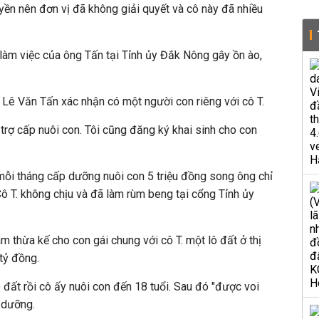
uyền nên đơn vị đã không giải quyết và cô này đã nhiều
 làm việc của ông Tấn tại Tỉnh ủy Đắk Nông gây ồn ào,
 Lê Văn Tấn xác nhận có một người con riêng với cô T.
 trợ cấp nuôi con. Tôi cũng đăng ký khai sinh cho con
mỗi tháng cấp dưỡng nuôi con 5 triệu đồng song ông chỉ
Cô T. không chịu và đã làm rùm beng tại cổng Tỉnh ủy
 thừa kế cho con gái chung với cô T. một lô đất ở thị
 tỷ đồng.
ô đất rồi cô ấy nuôi con đến 18 tuổi. Sau đó "được voi
p dưỡng.