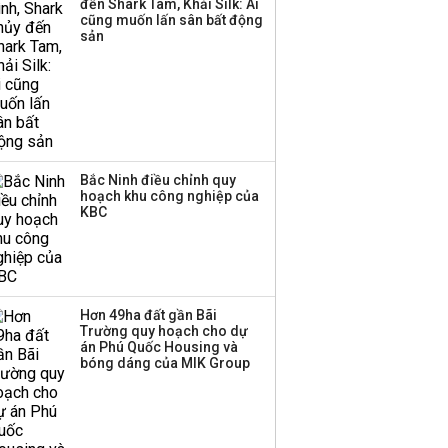
đến Shark Tam, Khải Silk: Ai
Huấn Hoa Hồng bỗng
cũng muốn lấn sân bất động
dưng ‘biến mất’, một
sản
công ty khác đã giải thể
Bắc Ninh điều chỉnh quy
hoạch khu công nghiệp của
KBC
Hơn 49ha đất gần Bãi
Trường quy hoạch cho dự
án Phú Quốc Housing và
bóng dáng của MIK Group