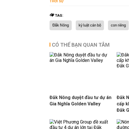
THỜI SỰ
TAG:
Đắk Nông
kỷ luật cán bộ
con riêng
CÓ THỂ BẠN QUAN TÂM
Đắk Nông duyệt đầu tư dự án
Đắk N
Gia Nghĩa Golden Valley
cấp k
Đắk 