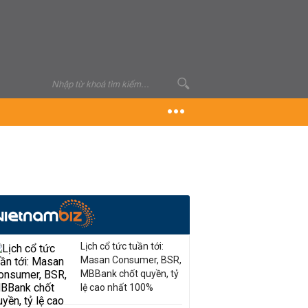
Lịch cổ tức tuần tới:
Masan Consumer, BSR,
MBBank chốt quyền, tỷ
lệ cao nhất 100%