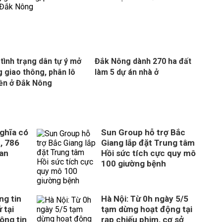
tình trạng dân tự ý mở
Đắk Nông dành 270 ha đất
 giao thông, phân lô
làm 5 dự án nhà ở
ền ở Đắk Nông
ghĩa có
Sun Group hỗ trợ Bắc
, 786
Giang lắp đặt Trung tâm
uan
Hồi sức tích cực quy mô
100 giường bệnh
ng tin
Hà Nội: Từ 0h ngày 5/5
 tại
tạm dừng hoạt động tại
ông tin
rạp chiếu phim, cơ sở