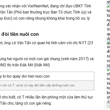
ng xác nhận với VietNamNet, đang chỉ đạo UBKT Tỉnh
 Văn Tấn (Phó ban thường trực Ban Tổ chức Tỉnh ủy) và
uy Đức) có con riêng nhưng không khai trong hồ sơ, lý
 đòi tiền nuôi con
, ông Lê Văn Tấn có quan hệ tình cảm với chị N.Y.T (23
ưng hai người có một con gái chung (sinh năm 2017) và
ND thị trấn Đắk Mil (Đắk Mil).
với cô T. và bị cô này đòi tiền cấp dưỡng nuôi con.
cho biết, cô T. nhiều lần lên phòng một cửa làm thủ tục
 Tấn cho, tặng cô con gái riêng.