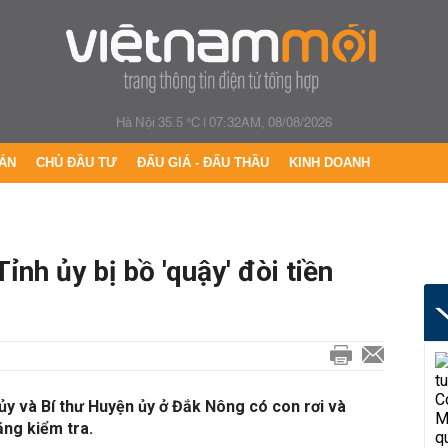
Hà Nội 35.5 °C
|
07:32AM, 08/08/2026
ÁN
CHỦ ĐẦU TƯ
ĐẤU GIÁ - ĐẤU THẦU
KINH DOANH
ỉnh ủy bị bồ 'quậy' đòi tiền
y và Bí thư Huyện ủy ở Đắk Nông có con rơi và
ng kiểm tra.