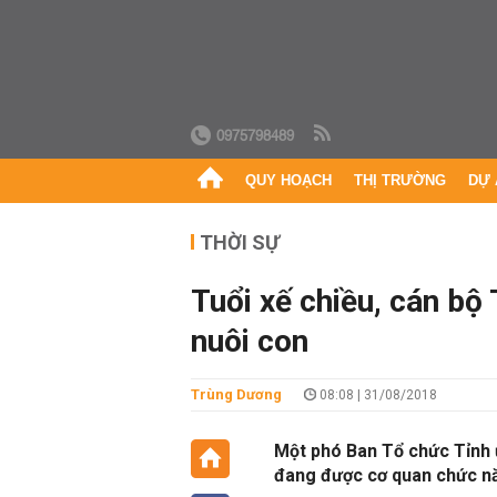
0975798489
QUY HOẠCH
THỊ TRƯỜNG
DỰ 
THỜI SỰ
Tuổi xế chiều, cán bộ T
nuôi con
Trùng Dương
08:08 | 31/08/2018
Một phó Ban Tổ chức Tỉnh ủ
đang được cơ quan chức nă