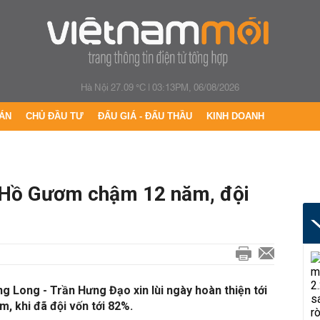
Hà Nội 27.09 °C
|
03:13PM, 06/08/2026
ÁN
CHỦ ĐẦU TƯ
ĐẤU GIÁ - ĐẤU THẦU
KINH DOANH
 Hồ Gươm chậm 12 năm, đội
 Long - Trần Hưng Đạo xin lùi ngày hoàn thiện tới
, khi đã đội vốn tới 82%.