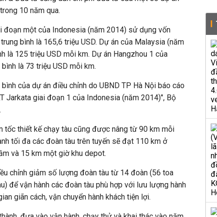
 trong 10 năm qua.
ai đoạn một của Indonesia (năm 2014) sử dụng vốn
trung bình là 165,6 triệu USD. Dự án của Malaysia (năm
ình là 125 triệu USD mỗi km. Dự án Hangzhou 1 của
bình là 73 triệu USD mỗi km.
ng bình của dự án điều chỉnh do UBND TP Hà Nội báo cáo
T Jarkata giai đoạn 1 của Indonesia (năm 2014)", Bộ
.
n tốc thiết kế chạy tàu cũng được nâng từ 90 km mỗi
ành tối đa các đoàn tàu trên tuyến sẽ đạt 110 km ở
hầm và 15 km một giờ khu depot.
ều chỉnh giảm số lượng đoàn tàu từ 14 đoàn (56 toa
àu) để vận hành các đoàn tàu phù hợp với lưu lượng hành
an giãn cách, vận chuyển hành khách tiện lợi.
thành, đưa vào vận hành, chạy thử và khai thác vào năm