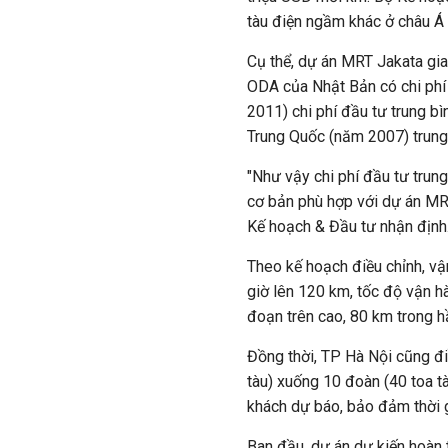
tàu điện ngầm khác ở châu Á
Cụ thể, dự án MRT Jakata gi
ODA của Nhật Bản có chi phí 
2011) chi phí đầu tư trung b
Trung Quốc (năm 2007) trung 
"Như vậy chi phí đầu tư tru
cơ bản phù hợp với dự án MR
Kế hoạch & Đầu tư nhận định
Theo kế hoạch điều chỉnh, vậ
giờ lên 120 km, tốc độ vận h
đoạn trên cao, 80 km trong 
Đồng thời, TP Hà Nội cũng đi
tàu) xuống 10 đoàn (40 toa t
khách dự báo, bảo đảm thời gi
Ban đầu, dự án dự kiến hoàn 