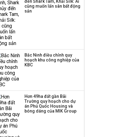
đến Shark Tam, Khải Silk: Ai
cũng muốn lấn sân bất động
Thị trường thường
sản
‘phất lên’ trong tháng 8,
nhóm ngành nào có
tiềm năng dẫn sóng?
Bắc Ninh điều chỉnh quy
hoạch khu công nghiệp của
KBC
Hơn 49ha đất gần Bãi
Trường quy hoạch cho dự
án Phú Quốc Housing và
bóng dáng của MIK Group