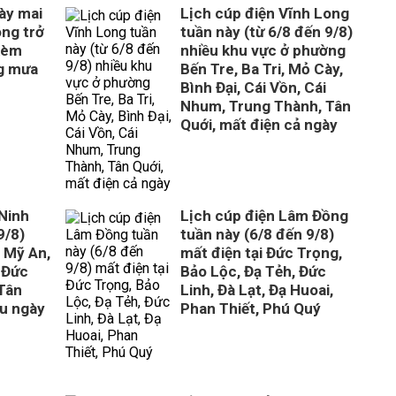
gày mai
Lịch cúp điện Vĩnh Long
óng trở
tuần này (từ 6/8 đến 9/8)
kèm
nhiều khu vực ở phường
g mưa
Bến Tre, Ba Tri, Mỏ Cày,
Bình Đại, Cái Vồn, Cái
Nhum, Trung Thành, Tân
Quới, mất điện cả ngày
 Ninh
Lịch cúp điện Lâm Đồng
9/8)
tuần này (6/8 đến 9/8)
, Mỹ An,
mất điện tại Đức Trọng,
 Đức
Bảo Lộc, Đạ Tẻh, Đức
Tân
Linh, Đà Lạt, Đạ Huoai,
ều ngày
Phan Thiết, Phú Quý