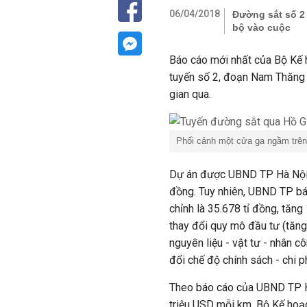
06/04/2018
Đường sắt số 2 
bộ vào cuộc
Báo cáo mới nhất của Bộ Kế 
tuyến số 2, đoạn Nam Thăng 
gian qua.
Phối cảnh một cửa ga ngầm trê
Dự án được UBND TP Hà Nội 
đồng. Tuy nhiên, UBND TP bá
chỉnh là 35.678
tỉ
đồng, tăng
thay đổi quy mô đầu tư (tăn
nguyên liệu - vật tư - nhân cô
đổi chế độ chính sách - chi p
Theo báo cáo của UBND TP Hà 
triệu USD mỗi km. Bộ Kế hoạ