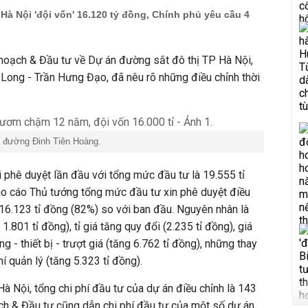
Hà Nội 'đội vốn' 16.120 tỷ đồng, Chính phủ yêu cầu 4
hoạch & Đầu tư về Dự án đường sắt đô thị TP Hà Nội,
Long - Trần Hưng Đạo, đã nêu rõ những điều chỉnh thời
n đường Đinh Tiên Hoàng.
phê duyệt lần đầu với tổng mức đầu tư là 19.555
tỉ
o cáo Thủ tướng tổng mức đầu tư xin phê duyệt điều
 16.123
tỉ
đồng (82%) so với ban đầu. Nguyên nhân là
g 1.801
tỉ
đồng),
tỉ
giá tăng quy đổi (2.235
tỉ
đồng), giá
ng - thiết bị - trượt giá (tăng 6.762
tỉ
đồng), những thay
hí quản lý (tăng 5.323
tỉ
đồng).
Nội, tổng chi phí đầu tư của dự án điều chỉnh là 143
ch & Đầu tư cũng dẫn chi phí đầu tư của một số dự án