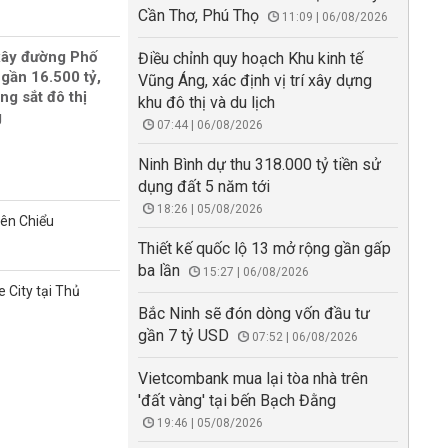
Cần Thơ, Phú Thọ
11:09 | 06/08/2026
xây đường Phố
Điều chỉnh quy hoạch Khu kinh tế
gần 16.500 tỷ,
Vũng Áng, xác định vị trí xây dựng
ng sắt đô thị
khu đô thị và du lịch
g
07:44 | 06/08/2026
Ninh Bình dự thu 318.000 tỷ tiền sử
dụng đất 5 năm tới
18:26 | 05/08/2026
iên Chiểu
Thiết kế quốc lộ 13 mở rộng gần gấp
ba lần
15:27 | 06/08/2026
 City tại Thủ
Bắc Ninh sẽ đón dòng vốn đầu tư
gần 7 tỷ USD
07:52 | 06/08/2026
Vietcombank mua lại tòa nhà trên
'đất vàng' tại bến Bạch Đằng
19:46 | 05/08/2026