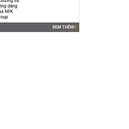
XEM THÊM
Chưa khởi công, đường sắt
đô thị số 2 đã đội vốn 16.000
tỉ đồng
ĐÔ THỊ
14:33 | 03/10/2019
Chủ tịch Hà Nội lý giải vì sao
không thể 'nắn' ga C9 đường
sắt đô thị
ĐÔ THỊ
09:45 | 25/09/2019