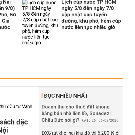
g Nai
Lịch cúp nước TP HCM
ến 9/8)
ngày 5/8 đến ngày 7/8
Phú, Bù
cập nhật các tuyến
 Gia
đường, khu phố, hẻm cúp
hước
nước liên tục nhiều giờ
ĐỌC NHIỀU NHẤT
Doanh thu cho thuê đất không
bằng bán nhà liền kề, Sonadezi
Châu Đức nói gì?
 sách đặc
15:26 | 06/08/2026
Nội
DXG rút khỏi hai khu đô thị 6.200 tỷ ở