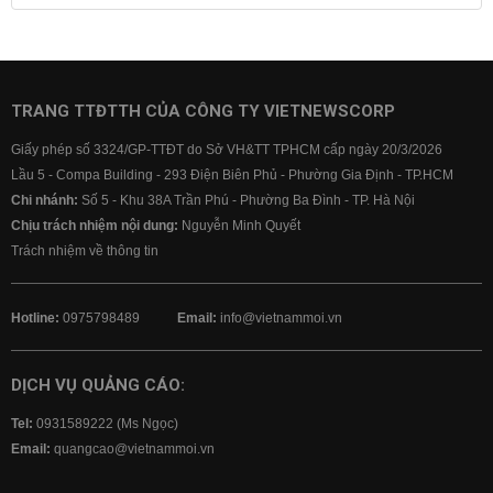
Lãi suất tiết kiệm
Lãi suất tiền gửi
Lãi suất ngân hàng Agribank
Lãi suất ngân hàng Sacombank
Lãi suất ngân hàng BIDV
TRANG TTĐTTH CỦA CÔNG TY VIETNEWSCORP
Lãi suất ngân hàng Vietinbank
Giấy phép số 3324/GP-TTĐT do Sở VH&TT TPHCM cấp ngày 20/3/2026
Lãi suất ngân hàng Vietcombank
Lầu 5 - Compa Building - 293 Điện Biên Phủ - Phường Gia Định - TP.HCM
Chi nhánh:
Số 5 - Khu 38A Trần Phú - Phường Ba Đình - TP. Hà Nội
Chịu trách nhiệm nội dung:
Nguyễn Minh Quyết
Trách nhiệm về thông tin
Hotline:
0975798489
Email:
info@vietnammoi.vn
DỊCH VỤ QUẢNG CÁO:
Tel:
0931589222 (Ms Ngọc)
Email:
quangcao@vietnammoi.vn