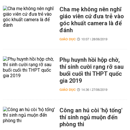
Cha mẹ không nên nghĩ
giáo viên cứ đưa trẻ vào
góc khuất camera là để
đánh
GIÁO DỤC
10:07 | 28/06/2019
Phụ huynh hồi hộp chờ,
thí sinh cười rạng rỡ sau
buổi cuối thi THPT quốc
gia 2019
GIÁO DỤC
14:36 | 27/06/2019
Công an hú còi 'hộ tống'
thí sinh ngủ muộn đến
phòng thi