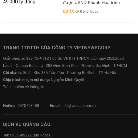
được UBND Khánh Hòa trình...
DỰ ÁN
8 phút trước
TRANG TTĐTTH CỦA CÔNG TY VIETNEWSCORP
Giấy phép số 3324/GP-TTĐT do Sở VH&TT TPHCM cấp ngày 20/3/2026
Lầu 5 - Compa Building - 293 Điện Biên Phủ - Phường Gia Định - TP.HCM
Chi nhánh:
Số 5 - Khu 38A Trần Phú - Phường Ba Đình - TP. Hà Nội
Chịu trách nhiệm nội dung:
Nguyễn Minh Quyết
Trách nhiệm về thông tin
Hotline:
0975798489
Email:
info@vietnammoi.vn
DỊCH VỤ QUẢNG CÁO:
Tel:
0931589222 (Ms Ngọc)