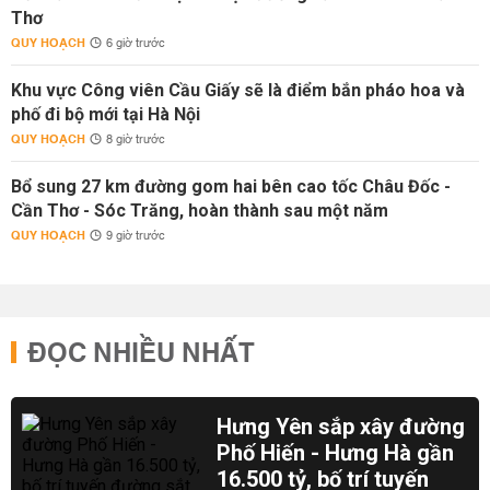
Thơ
QUY HOẠCH
6 giờ trước
Khu vực Công viên Cầu Giấy sẽ là điểm bắn pháo hoa và
phố đi bộ mới tại Hà Nội
QUY HOẠCH
8 giờ trước
Bổ sung 27 km đường gom hai bên cao tốc Châu Đốc -
Cần Thơ - Sóc Trăng, hoàn thành sau một năm
QUY HOẠCH
9 giờ trước
ĐỌC NHIỀU NHẤT
Hưng Yên sắp xây đường
Phố Hiến - Hưng Hà gần
16.500 tỷ, bố trí tuyến