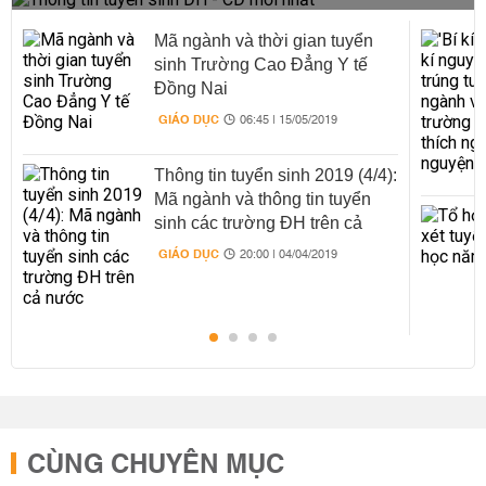
Mã ngành và thời gian tuyển
sinh Trường Cao Đẳng Y tế
Đồng Nai
GIÁO DỤC
06:45 | 15/05/2019
Thông tin tuyển sinh 2019 (4/4):
Mã ngành và thông tin tuyển
sinh các trường ĐH trên cả
nước
GIÁO DỤC
20:00 | 04/04/2019
CÙNG CHUYÊN MỤC