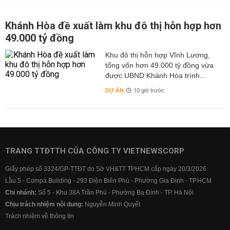
Khánh Hòa đề xuất làm khu đô thị hỗn hợp hơn
49.000 tỷ đồng
Khu đô thị hỗn hợp Vĩnh Lương,
tổng vốn hơn 49.000 tỷ đồng vừa
được UBND Khánh Hòa trình...
DỰ ÁN
10 giờ trước
TRANG TTĐTTH CỦA CÔNG TY VIETNEWSCORP
Giấy phép số 3324/GP-TTĐT do Sở VH&TT TPHCM cấp ngày 20/3/2026
Lầu 5 - Compa Building - 293 Điện Biên Phủ - Phường Gia Định - TP.HCM
Chi nhánh:
Số 5 - Khu 38A Trần Phú - Phường Ba Đình - TP. Hà Nội
Chịu trách nhiệm nội dung:
Nguyễn Minh Quyết
Trách nhiệm về thông tin