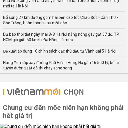
Khu vực Công viên Cầu Giấy sẽ là điểm bắn pháo hoa và phố đi bộ
mới tại Hà Nội
Bổ sung 27 km đường gom hai bên cao tốc Châu Đốc - Cần Thơ -
Sóc Trăng, hoàn thành sau một năm
Dự báo thời tiết ngày mai 8/8 Hà Nội nắng nóng gay gắt 37 độ, TP
HCM gió giật 50 km/h, Đà Nẵng có mưa
Đề xuất áp dụng 10 chính sách đặc thù đầu tư Vành đai 5 Hà Nội
Hưng Yên sắp xây đường Phố Hiến - Hưng Hà gần 16.500 tỷ, bố trí
tuyến đường sắt đô thị chạy song song
CHỌN
Chung cư đến mốc niên hạn không phải
hết giá trị