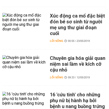
Xúc động ca mổ đặc biệt
đón bé sơ sinh từ người
mẹ ung thư giai đoạn
cuối
LỐI SỐNG
00:55 | 23/05/2019
Chuyên gia hóa giải quan
niệm sai lầm về kích cỡ
cậu nhỏ
LỐI SỐNG
09:33 | 12/05/2019
16 'cứu tinh' cho những
phụ nữ bị hành hạ bởi
bệnh u nang buồng trứng