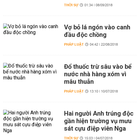
THỜI SỰ
01:34 | 08/09/2018
Vợ bỏ lá ngón vào canh
đầu độc chồng
PHÁP LUẬT
04:42 | 22/08/2018
Đổ thuốc trừ sâu vào bể
nước nhà hàng xóm vì
mâu thuẫn
PHÁP LUẬT
13:10 | 10/07/2018
Hai người Anh trúng độc
gần hiện trường vụ mưu
sát cựu điệp viên Nga
THỜI SỰ
15:03 | 04/07/2018