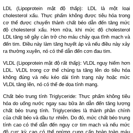
LDL (Lipoprotein mật độ thấp): LDL là một loại
cholesterol xấu. Thực phẩm không được tiêu hóa trong
cơ thể được chuyển thành chất béo dẫn đến tăng mức
độ cholesterol xấu. Hơn nữa, khi mức độ cholesterol
LDL tăng sẽ gây cản trở cho máu chảy qua tĩnh mạch và
đến tim. Điều này làm tăng huyết áp và nếu điều này xảy
ra thường xuyên, nó có thể dẫn đến cơn đau tim.
VLDL (Lipoprotein mật độ rất thấp): VLDL nguy hiểm hơn
LDL. VLDL trong cơ thể chúng ta tăng lên do tiêu hóa
không đúng và nếu kéo dài tình trạng này hoặc mức
VLDL tăng lên, nó có thể đe dọa tính mạng.
Chất béo trung tính Triglyceride: Thực phẩm không tiêu
hóa do uống nước ngay sau bữa ăn dẫn đến tăng lượng
chất béo trung tính. Triglycerides là thành phần chính
của chất béo và dầu tự nhiên. Do đó, mức chất béo trung
tính cao có thể dẫn đến nguy cơ tim mạch và nếu mức
độ cực kỳ cao có thể ngừng cung cấp hoàn toàn máu