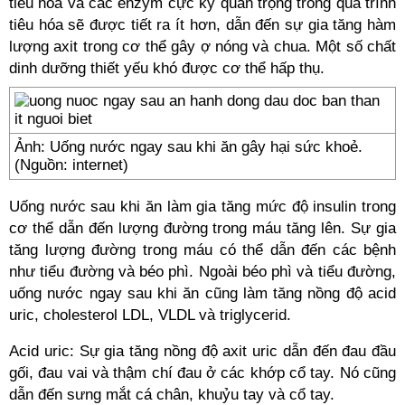
tiêu hóa và các enzym cực kỳ quan trọng trong quá trình
tiêu hóa sẽ được tiết ra ít hơn, dẫn đến sự gia tăng hàm
lượng axit trong cơ thể gây ợ nóng và chua. Một số chất
dinh dưỡng thiết yếu khó được cơ thể hấp thụ.
Ảnh: Uống nước ngay sau khi ăn gây hại sức khoẻ.
(Nguồn: internet)
Uống nước sau khi ăn làm gia tăng mức độ insulin trong
cơ thể dẫn đến lượng đường trong máu tăng lên. Sự gia
tăng lượng đường trong máu có thể dẫn đến các bệnh
như tiểu đường và béo phì. Ngoài béo phì và tiểu đường,
uống nước ngay sau khi ăn cũng làm tăng nồng độ acid
uric, cholesterol LDL, VLDL và triglycerid.
Acid uric: Sự gia tăng nồng độ axit uric dẫn đến đau đầu
gối, đau vai và thậm chí đau ở các khớp cổ tay. Nó cũng
dẫn đến sưng mắt cá chân, khuỷu tay và cổ tay.