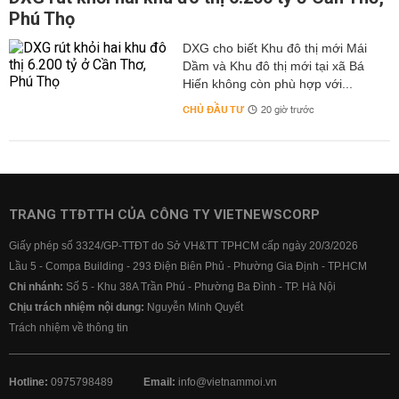
Phú Thọ
DXG cho biết Khu đô thị mới Mái
Dầm và Khu đô thị mới tại xã Bá
Hiến không còn phù hợp với...
CHỦ ĐẦU TƯ
20 giờ trước
TRANG TTĐTTH CỦA CÔNG TY VIETNEWSCORP
Giấy phép số 3324/GP-TTĐT do Sở VH&TT TPHCM cấp ngày 20/3/2026
Lầu 5 - Compa Building - 293 Điện Biên Phủ - Phường Gia Định - TP.HCM
Chi nhánh:
Số 5 - Khu 38A Trần Phú - Phường Ba Đình - TP. Hà Nội
Chịu trách nhiệm nội dung:
Nguyễn Minh Quyết
Trách nhiệm về thông tin
Hotline:
0975798489
Email:
info@vietnammoi.vn