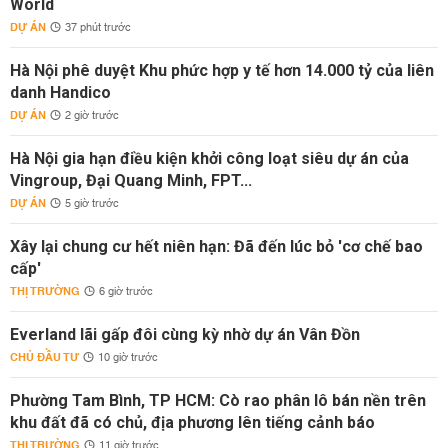
World
DỰ ÁN
37 phút trước
Hà Nội phê duyệt Khu phức hợp y tế hơn 14.000 tỷ của liên
danh Handico
DỰ ÁN
2 giờ trước
Hà Nội gia hạn điều kiện khởi công loạt siêu dự án của
Vingroup, Đại Quang Minh, FPT...
DỰ ÁN
5 giờ trước
Xây lại chung cư hết niên hạn: Đã đến lúc bỏ 'cơ chế bao
cấp'
THỊ TRƯỜNG
6 giờ trước
Everland lãi gấp đôi cùng kỳ nhờ dự án Vân Đồn
CHỦ ĐẦU TƯ
10 giờ trước
Phường Tam Bình, TP HCM: Cò rao phân lô bán nền trên
khu đất đã có chủ, địa phương lên tiếng cảnh báo
THỊ TRƯỜNG
11 giờ trước