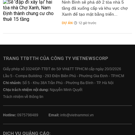
Ninh Bình sẽ phá dỡ 2 tòa nhà 5
tầng đã xuống cấp và khu vực chợ
Xanh để tạo mặt bằng triển...
DỰ ÁN
12 giờ trước
TRANG TTĐTTH CỦA CÔNG TY VIETNEWSCORP
Giấy phép số 3324/GP-TTĐT do Sở VH&TT TPHCM cấp ngày 20/3/2026
Lầu 5 - Compa Building - 293 Điện Biên Phủ - Phường Gia Định - TP.HCM
Chi nhánh:
Số 5 - Khu 38A Trần Phú - Phường Ba Đình - TP. Hà Nội
Chịu trách nhiệm nội dung:
Nguyễn Minh Quyết
Trách nhiệm về thông tin
Hotline:
0975798489
Email:
info@vietnammoi.vn
DỊCH VỤ QUẢNG CÁO: