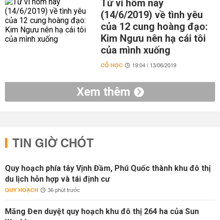
Tử vi hôm nay
(14/6/2019) về tình yêu
của 12 cung hoàng đạo:
Kim Ngưu nên hạ cái tôi
của mình xuống
CỔ HỌC
19:04 | 13/06/2019
Xem thêm
TIN GIỜ CHÓT
Quy hoạch phía tây Vịnh Đầm, Phú Quốc thành khu đô thị
du lịch hỗn hợp và tái định cư
QUY HOẠCH
36 phút trước
Măng Đen duyệt quy hoạch khu đô thị 264 ha của Sun