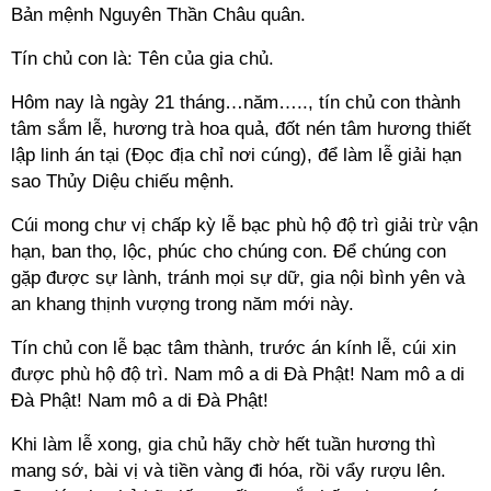
Bản mệnh Nguyên Thần Châu quân.
Tín chủ con là: Tên của gia chủ.
Hôm nay là ngày 21 tháng…năm….., tín chủ con thành
tâm sắm lễ, hương trà hoa quả, đốt nén tâm hương thiết
lập linh án tại (Đọc địa chỉ nơi cúng), để làm lễ giải hạn
sao Thủy Diệu chiếu mệnh.
Cúi mong chư vị chấp kỳ lễ bạc phù hộ độ trì giải trừ vận
hạn, ban thọ, lộc, phúc cho chúng con. Để chúng con
gặp được sự lành, tránh mọi sự dữ, gia nội bình yên và
an khang thịnh vượng trong năm mới này.
Tín chủ con lễ bạc tâm thành, trước án kính lễ, cúi xin
được phù hộ độ trì. Nam mô a di Đà Phật! Nam mô a di
Đà Phật! Nam mô a di Đà Phật!
Khi làm lễ xong, gia chủ hãy chờ hết tuần hương thì
mang sớ, bài vị và tiền vàng đi hóa, rồi vẩy rượu lên.