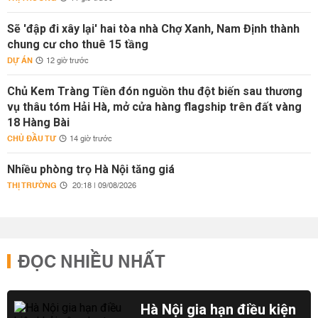
Sẽ 'đập đi xây lại' hai tòa nhà Chợ Xanh, Nam Định thành
chung cư cho thuê 15 tầng
DỰ ÁN
12 giờ trước
Chủ Kem Tràng Tiền đón nguồn thu đột biến sau thương
vụ thâu tóm Hải Hà, mở cửa hàng flagship trên đất vàng
18 Hàng Bài
CHỦ ĐẦU TƯ
14 giờ trước
Nhiều phòng trọ Hà Nội tăng giá
THỊ TRƯỜNG
20:18 | 09/08/2026
ĐỌC NHIỀU NHẤT
Hà Nội gia hạn điều kiện