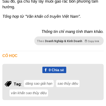
Sau đó, gia chủ hãy lấy muối gạo rắc bốn phương tám
hướng.​
Tổng hợp từ "Văn khấn cổ truyền Việt Nam".
Thông tin chỉ mang tính tham khảo.
Theo
Doanh Nghiệp & Kinh Doanh
Copy link
CỔ HỌC
0
Chia sẻ
dâng sao giải hạn
sao thủy diệu
Tag:
văn khấn sao thủy diệu