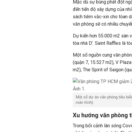
Mặc dù sự bùng phát đột ngột
đến tiến độ xây dựng của nhi
sách tiêm vắc-xin cho tòan 
văn phòng sẽ có nhiều chuyển
Dự kiến hơn 55.000 m2 sàn v
tòa nhà D’. Saint Raffles là 
Một số nguồn cung văn phòng
(quận 7, 15.527 m2), V Plaza
m2), The Spirit of Saigon (quậ
Một số dự án văn phòng tiêu biể
màn hình).
Xu hướng văn phòng th
Trong bối cảnh làn sóng Cov