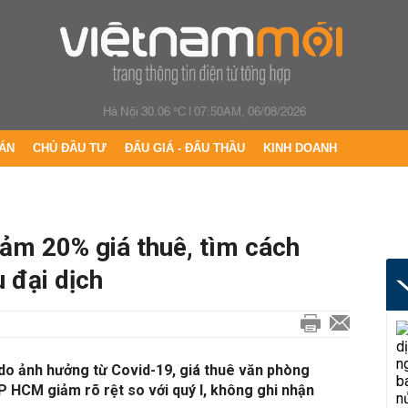
Hà Nội 30.06 °C
|
07:50AM, 06/08/2026
ÁN
CHỦ ĐẦU TƯ
ĐẤU GIÁ - ĐẤU THẦU
KINH DOANH
m 20% giá thuê, tìm cách
u đại dịch
 do ảnh hưởng từ Covid-19, giá thuê văn phòng
TP HCM giảm rõ rệt so với quý I, không ghi nhận