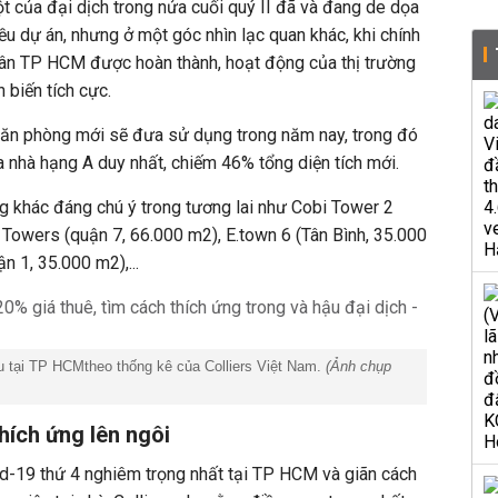
 của đại dịch trong nửa cuối quý II đã và đang de dọa
ều dự án, nhưng ở một góc nhìn lạc quan khác, khi chính
dân TP HCM được hoàn thành, hoạt động của thị trường
 biến tích cực.
ăn phòng mới sẽ đưa sử dụng trong năm nay, trong đó
tòa nhà hạng A duy nhất, chiếm 46% tổng diện tích mới.
 khác đáng chú ý trong tương lai như Cobi Tower 2
 Towers (quận 7, 66.000 m2), E.town 6 (Tân Bình, 35.000
n 1, 35.000 m2),...
u tại TP HCMtheo thống kê của Colliers Việt Nam.
(Ảnh chụp
ích ứng lên ngôi
id-19 thứ 4 nghiêm trọng nhất tại TP HCM và giãn cách