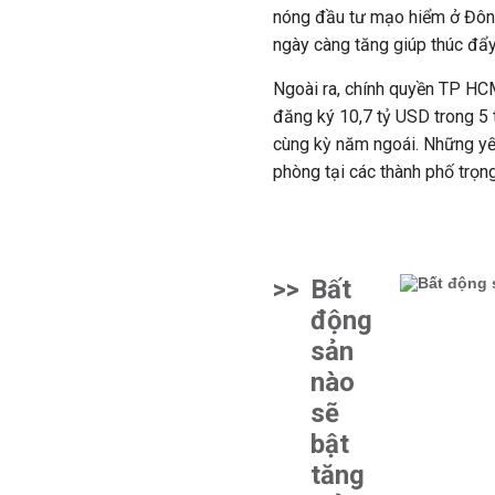
nóng đầu tư mạo hiểm ở Đôn
ngày càng tăng giúp thúc đẩy
Ngoài ra, chính quyền TP HC
đăng ký 10,7 tỷ USD trong 5 
cùng kỳ năm ngoái. Những yế
phòng tại các thành phố trọ
>>
Bất
động
sản
nào
sẽ
bật
tăng