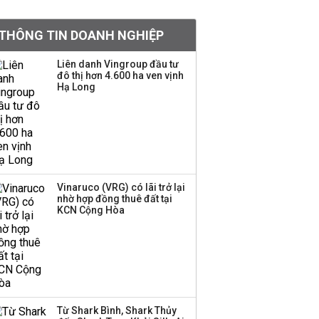
PNJ triệu tập họp bất
thường, dự kiến điều
THÔNG TIN DOANH NGHIỆP
chỉnh kế hoạch kinh
doanh 2026
Liên danh Vingroup đầu tư
đô thị hơn 4.600 ha ven vịnh
Kinh Bắc dự kiến cho
Hạ Long
thuê tối thiểu 100 ha
đất công nghiệp trong
nửa cuối năm
Trung Quốc tung đòn
đáp trả, siết xuất khẩu
Vinaruco (VRG) có lãi trở lại
drone và trừng phạt
nhờ hợp đồng thuê đất tại
doanh nghiệp Mỹ
KCN Cộng Hòa
Keppel ký thỏa thuận
bán toàn bộ vốn tại
Empire City, dự kiến thu
về 270 triệu USD
Từ Shark Bình, Shark Thủy