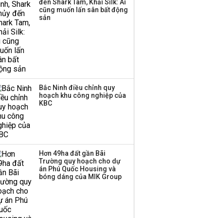
đến Shark Tam, Khải Silk: Ai
Sacombank phát hành
cũng muốn lấn sân bất động
ba đợt trái phiếu thu về
sản
hơn 3.600 tỷ, lãi suất
trả lên tới 10%/năm
Bắc Ninh điều chỉnh quy
hoạch khu công nghiệp của
KBC
Hơn 49ha đất gần Bãi
Trường quy hoạch cho dự
án Phú Quốc Housing và
bóng dáng của MIK Group