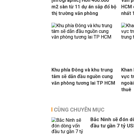
[Infographic] Hơn 400.000
Văn p
m2 sàn từ 11 dự án sắp đổ bộ
HCM c
thị trường văn phòng
nhất 
Khu phía Đông và khu trung
Khan 
tâm sẽ dẫn đầu nguồn cung
vực t
văn phòng tương lai TP HCM
ngoài
thuê
CÙNG CHUYÊN MỤC
Bắc Ninh sẽ đón d
đầu tư gần 7 tỷ U