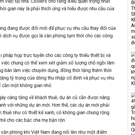
àm việc tại nhà. Colliers cho rằng điều quan trọng nhất
hời gian này là phải thích ứng và hiểu được nhu cầu của
ũng đang được đổi mới để phục vụ nhu cầu thay đổi của
ó dịch vụ được gọi là văn phòng tạm thời cho các công
 pháp họp trực tuyến cho các công ty thiếu thiết bị và
m việc chung có thể xem xét giảm số lượng chỗ ngồi làm
ợng bàn làm việc chuyên dụng, đồng thời tăng thêm thời
tăng tỷ trọng của dòng thu nhập cố định và phục vụ nhu
ỉ cần một không gian nhỏ.
ngày càng tăng về khách thuê, dự án cũ cần được nâng
nh với những dự án mới. Hơn thế, các dự án mới phải
h thuê như có thiết kế xanh, có không gian chung rộng
g trẻ cho các bậc cha mẹ bận rộn.
g văn phòng khi Việt Nam đang nổi lên như một điểm