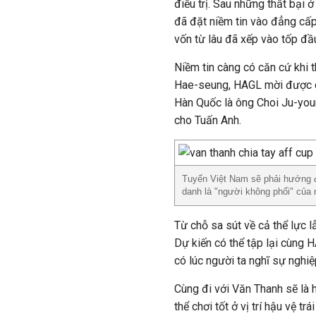
điều trị. Sau những thất bại 
đã đặt niềm tin vào đẳng cấp
vốn từ lâu đã xếp vào tốp đầu
Niềm tin càng có căn cứ khi
Hae-seung, HAGL mời được ch
Hàn Quốc là ông Choi Ju-youn
cho Tuấn Anh.
Tuyển Việt Nam sẽ phải hướng 
danh là "người không phổi" của
Từ chỗ sa sút về cả thể lực lẫ
Dự kiến có thể tập lại cùng
có lúc người ta nghĩ sự nghi
Cùng đi với Văn Thanh sẽ là
thể chơi tốt ở vị trí hậu vệ t