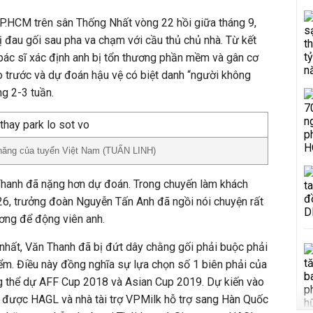
.HCM trên sân Thống Nhất vòng 22 hồi giữa tháng 9,
ị đau gối sau pha va chạm với cầu thủ chủ nhà. Từ kết
bác sĩ xác định anh bị tổn thương phần mềm và gân cơ
o trước và dự đoán hậu vệ có biệt danh “người không
ng 2-3 tuần.
 năng của tuyển Việt Nam (TUẤN LINH)
 Thanh đã nặng hơn dự đoán. Trong chuyến làm khách
26, trưởng đoàn Nguyễn Tấn Anh đã ngồi nói chuyện rất
ương để động viên anh.
nhất, Văn Thanh đã bị đứt dây chằng gối phải buộc phải
iểm. Điều này đồng nghĩa sự lựa chọn số 1 biên phải của
 thể dự AFF Cup 2018 và Asian Cup 2019. Dự kiến vào
ẽ được HAGL và nhà tài trợ VPMilk hỗ trợ sang Hàn Quốc