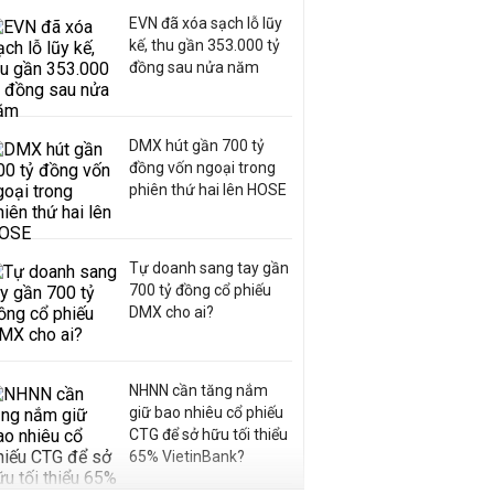
EVN đã xóa sạch lỗ lũy
kế, thu gần 353.000 tỷ
đồng sau nửa năm
DMX hút gần 700 tỷ
đồng vốn ngoại trong
phiên thứ hai lên HOSE
Tự doanh sang tay gần
700 tỷ đồng cổ phiếu
DMX cho ai?
NHNN cần tăng nắm
giữ bao nhiêu cổ phiếu
CTG để sở hữu tối thiểu
65% VietinBank?