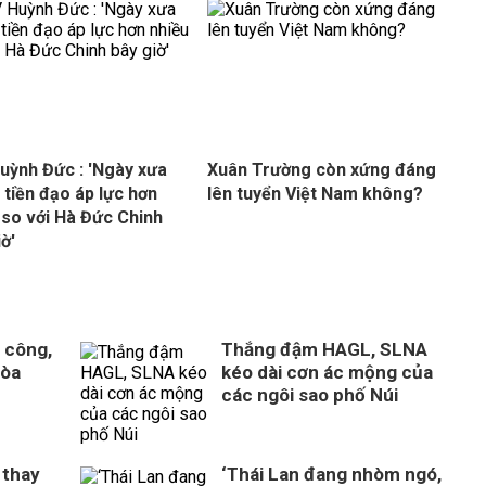
uỳnh Đức : 'Ngày xưa
Xuân Trường còn xứng đáng
á tiền đạo áp lực hơn
lên tuyển Việt Nam không?
 so với Hà Đức Chinh
iờ'
 công,
Thắng đậm HAGL, SLNA
Hòa
kéo dài cơn ác mộng của
n
các ngôi sao phố Núi
 thay
‘Thái Lan đang nhòm ngó,