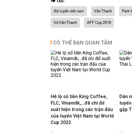
TAG:
đội tuyển việt nam
Văn Thanh
Park 
Vũ Văn Thanh
AFF Cup 2018
CÓ THỂ BẠN QUAN TÂM
Hé lộ số tiền King Coffee,
Dân m
FLC, Vinamilk,...đã chi để
tuyển
xuất hiện trong các trận đấu
gặp T
của tuyển Việt Nam tại World
Cup 2022