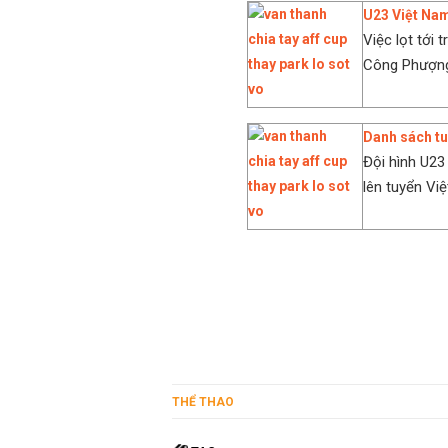
U23 Việt Nam
Việc lọt tới
Công Phượng,
Danh sách tu
Đội hình U23
lên tuyển Vi
THỂ THAO