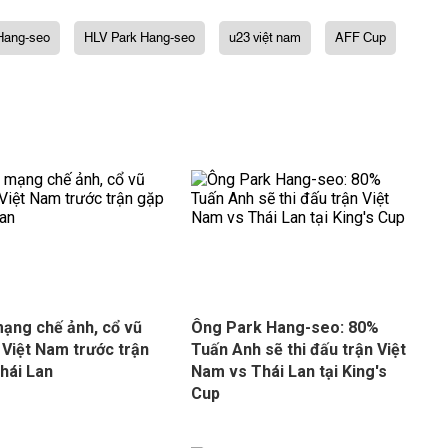
Hang-seo
HLV Park Hang-seo
u23 việt nam
AFF Cup
ạng chế ảnh, cổ vũ
Ông Park Hang-seo: 80%
 Việt Nam trước trận
Tuấn Anh sẽ thi đấu trận Việt
hái Lan
Nam vs Thái Lan tại King's
Cup