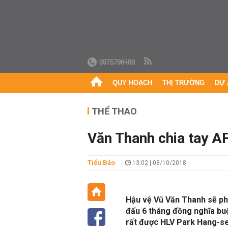
0975798489
QUY HOẠCH
THỊ TRƯỜNG
DỰ 
THỂ THAO
Văn Thanh chia tay AF
Tiểu Bảo
13:02 | 08/10/2018
Hậu vệ Vũ Văn Thanh sẽ phả
đấu 6 tháng đồng nghĩa bu
rất được HLV Park Hang-se