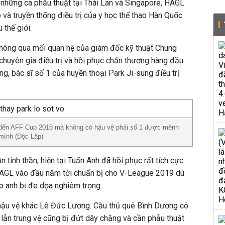
ở những ca phẫu thuật tại Thái Lan và Singapore, HAGL
 và truyền thống điều trị của y học thể thao Hàn Quốc
 thế giới.
 thông qua mối quan hệ của giám đốc kỹ thuật Chung
uyên gia điều trị và hồi phục chấn thương hàng đầu
g, bác sĩ số 1 của huyền thoại Park Ji-sung điều trị
đến AFF Cup 2018 mà không có hậu vệ phải số 1 được mệnh
 mình (Độc Lập)
n tinh thần, hiện tại Tuấn Anh đã hồi phục rất tích cực.
 HAGL vào đầu năm tới chuẩn bị cho V-League 2019 dù
ệp anh bị đe dọa nghiêm trọng.
 hậu vệ khác Lê Đức Lương. Cầu thủ quê Bình Dương có
rái lẫn trung vệ cũng bị đứt dây chằng và cần phẫu thuật