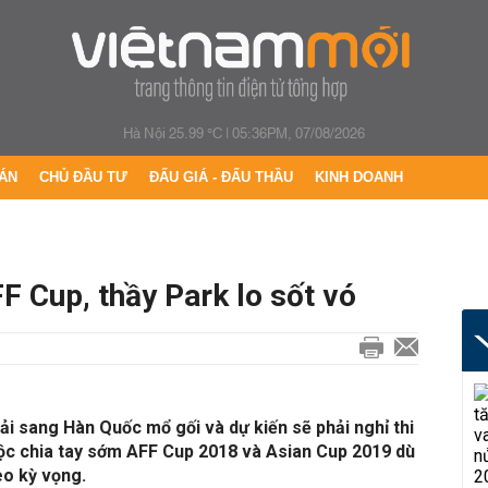
Hà Nội 25.99 °C
|
05:36PM, 07/08/2026
ÁN
CHỦ ĐẦU TƯ
ĐẤU GIÁ - ĐẤU THẦU
KINH DOANH
F Cup, thầy Park lo sốt vó
i sang Hàn Quốc mổ gối và dự kiến sẽ phải nghỉ thi
ộc chia tay sớm AFF Cup 2018 và Asian Cup 2019 dù
o kỳ vọng.