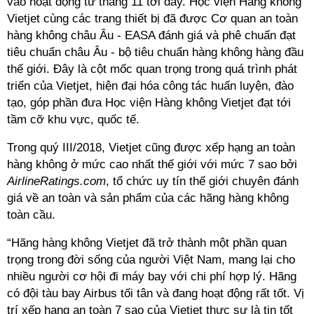
vào hoạt động từ tháng 11 tới đây. Học viện Hàng không
Vietjet cùng các trang thiết bị đã được Cơ quan an toàn
hàng không châu Âu - EASA đánh giá và phê chuẩn đạt
tiêu chuẩn châu Âu - bộ tiêu chuẩn hàng không hàng đầu
thế giới. Đây là cột mốc quan trọng trong quá trình phát
triển của Vietjet, hiện đại hóa công tác huấn luyện, đào
tạo, góp phần đưa Học viện Hàng không Vietjet đạt tới
tầm cỡ khu vực, quốc tế.
Trong quý III/2018, Vietjet cũng được xếp hạng an toàn
hàng không ở mức cao nhất thế giới với mức 7 sao bởi
AirlineRatings.com
, tổ chức uy tín thế giới chuyên đánh
giá về an toàn và sản phẩm của các hãng hàng không
toàn cầu.
“Hãng hàng không Vietjet đã trở thành một phần quan
trọng trong đời sống của người Việt Nam, mang lại cho
nhiều người cơ hội đi máy bay với chi phí hợp lý. Hãng
có đội tàu bay Airbus tối tân và đang hoạt động rất tốt. Vị
trí xếp hạng an toàn 7 sao của Vietjet thực sự là tin tốt