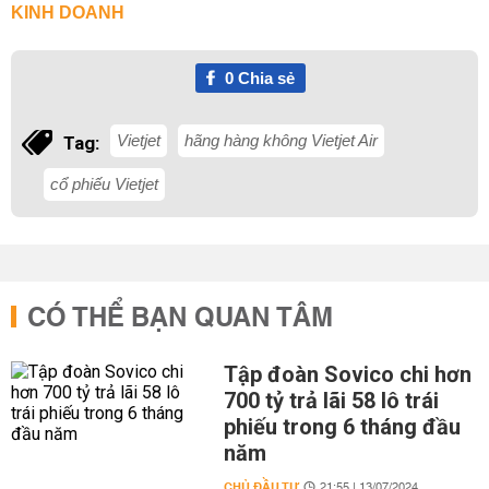
KINH DOANH
0
Chia sẻ
Vietjet
hãng hàng không Vietjet Air
Tag:
cổ phiếu Vietjet
CÓ THỂ BẠN QUAN TÂM
Tập đoàn Sovico chi hơn
700 tỷ trả lãi 58 lô trái
phiếu trong 6 tháng đầu
năm
CHỦ ĐẦU TƯ
21:55 | 13/07/2024