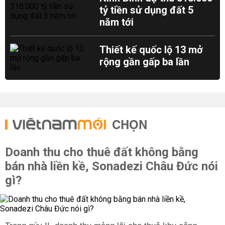
tỷ tiền sử dụng đất 5
năm tới
Thiết kế quốc lộ 13 mở
rộng gần gấp ba lần
CHỌN
Doanh thu cho thuê đất không bằng
bán nhà liền kề, Sonadezi Châu Đức nói
gì?