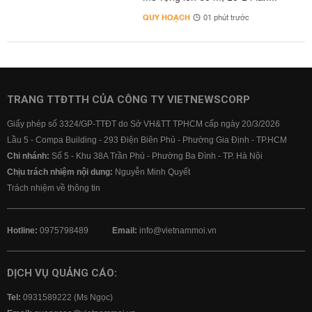
QUY HOẠCH
01 phút trước
TRANG TTĐTTH CỦA CÔNG TY VIETNEWSCORP
Giấy phép số 3324/GP-TTĐT do Sở VH&TT TPHCM cấp ngày 20/3/2026
Lầu 5 - Compa Building - 293 Điện Biên Phủ - Phường Gia Định - TP.HCM
Chi nhánh:
Số 5 - Khu 38A Trần Phú - Phường Ba Đình - TP. Hà Nội
Chịu trách nhiệm nội dung:
Nguyễn Minh Quyết
Trách nhiệm về thông tin
Hotline:
0975798489
Email:
info@vietnammoi.vn
DỊCH VỤ QUẢNG CÁO:
Tel:
0931589222 (Ms Ngọc)