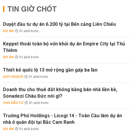
TIN GIỜ CHÓT
Duyệt đầu tư dự án 6.200 tỷ tại Bến cảng Liên Chiểu
DỰ ÁN
01 phút trước
Keppel thoái toàn bộ vốn khỏi dự án Empire City tại Thủ
Thiêm
DỰ ÁN
01 phút trước
Thiết kế quốc lộ 13 mở rộng gần gấp ba lần
QUY HOẠCH
01 phút trước
Doanh thu cho thuê đất không bằng bán nhà liền kề,
Sonadezi Châu Đức nói gì?
CHỦ ĐẦU TƯ
01 phút trước
Trường Phú Holdings - Licogi 14 - Toàn Cầu làm dự án
nhà ở quân đội tại Bắc Cam Ranh
DỰ ÁN
01 phút trước